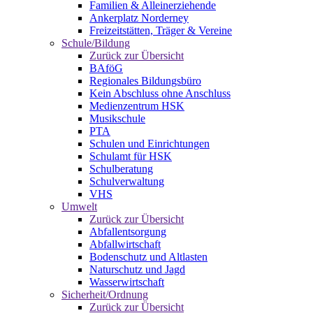
Familien & Alleinerziehende
Ankerplatz Norderney
Freizeitstätten, Träger & Vereine
Schule/Bildung
Zurück zur Übersicht
BAföG
Regionales Bildungsbüro
Kein Abschluss ohne Anschluss
Medienzentrum HSK
Musikschule
PTA
Schulen und Einrichtungen
Schulamt für HSK
Schulberatung
Schulverwaltung
VHS
Umwelt
Zurück zur Übersicht
Abfallentsorgung
Abfallwirtschaft
Bodenschutz und Altlasten
Naturschutz und Jagd
Wasserwirtschaft
Sicherheit/Ordnung
Zurück zur Übersicht