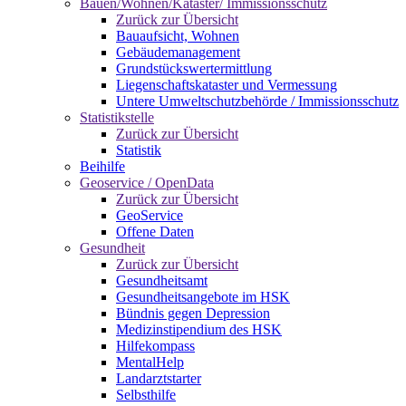
Bauen/Wohnen/Kataster/ Immissionsschutz
Zurück zur Übersicht
Bauaufsicht, Wohnen
Gebäudemanagement
Grundstückswertermittlung
Liegenschaftskataster und Vermessung
Untere Umweltschutzbehörde / Immissionsschutz
Statistikstelle
Zurück zur Übersicht
Statistik
Beihilfe
Geoservice / OpenData
Zurück zur Übersicht
GeoService
Offene Daten
Gesundheit
Zurück zur Übersicht
Gesundheitsamt
Gesundheitsangebote im HSK
Bündnis gegen Depression
Medizinstipendium des HSK
Hilfekompass
MentalHelp
Landarztstarter
Selbsthilfe