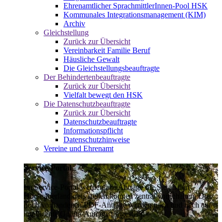
Ehrenamtlicher SprachmittlerInnen-Pool HSK
Kommunales Integrationsmanagement (KIM)
Archiv
Gleichstellung
Zurück zur Übersicht
Vereinbarkeit Familie Beruf
Häusliche Gewalt
Die Gleichstellungsbeauftragte
Der Behindertenbeauftragte
Zurück zur Übersicht
Vielfalt bewegt den HSK
Die Datenschutzbeauftragte
Zurück zur Übersicht
Datenschutzbeauftragte
Informationspflicht
Datenschutzhinweise
Vereine und Ehrenamt
Service-Portal
Im Service-Portal werden alle Anträge die Sie an den
Hochsauerlandkreis stellen können zentral vorgehalten. Die
noch vorhandenen PDF-Anträge werden nach und nach auf
intelligente Online-Anträge umgestellt.