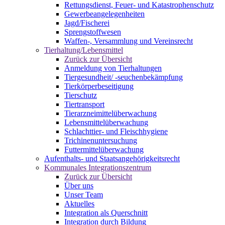
Rettungsdienst, Feuer- und Katastrophenschutz
Gewerbeangelegenheiten
Jagd/Fischerei
Sprengstoffwesen
Waffen-, Versammlung und Vereinsrecht
Tierhaltung/Lebensmittel
Zurück zur Übersicht
Anmeldung von Tierhaltungen
Tiergesundheit/ -seuchenbekämpfung
Tierkörperbeseitigung
Tierschutz
Tiertransport
Tierarzneimittelüberwachung
Lebensmittelüberwachung
Schlachttier- und Fleischhygiene
Trichinenuntersuchung
Futtermittelüberwachung
Aufenthalts- und Staatsangehörigkeitsrecht
Kommunales Integrationszentrum
Zurück zur Übersicht
Über uns
Unser Team
Aktuelles
Integration als Querschnitt
Integration durch Bildung