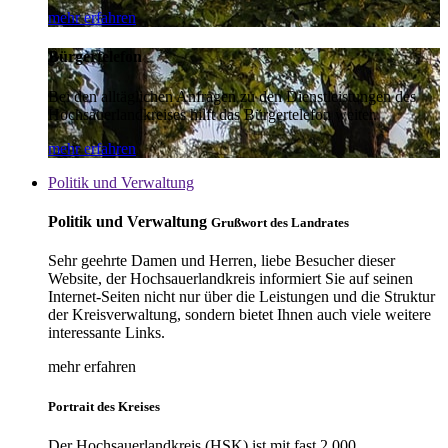
mehr erfahren
Bürgertelefon
Bei den alltäglichen Anfragen zu den Dienstleistungen des
Hochsauerlandkreises hilft das Bürgertelefon weiter.
mehr erfahren
Politik und Verwaltung
Politik und Verwaltung
Grußwort des Landrates
Sehr geehrte Damen und Herren, liebe Besucher dieser
Website, der Hochsauerlandkreis informiert Sie auf seinen
Internet-Seiten nicht nur über die Leistungen und die Struktur
der Kreisverwaltung, sondern bietet Ihnen auch viele weitere
interessante Links.
mehr erfahren
Portrait des Kreises
Der Hochsauerlandkreis (HSK) ist mit fast 2.000