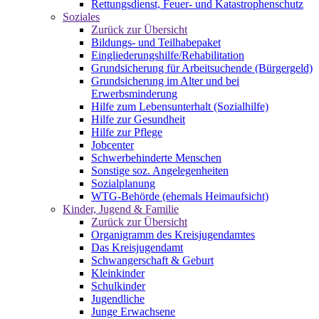
Rettungsdienst, Feuer- und Katastrophenschutz
Soziales
Zurück zur Übersicht
Bildungs- und Teilhabepaket
Eingliederungshilfe/Rehabilitation
Grundsicherung für Arbeitsuchende (Bürgergeld)
Grundsicherung im Alter und bei
Erwerbsminderung
Hilfe zum Lebensunterhalt (Sozialhilfe)
Hilfe zur Gesundheit
Hilfe zur Pflege
Jobcenter
Schwerbehinderte Menschen
Sonstige soz. Angelegenheiten
Sozialplanung
WTG-Behörde (ehemals Heimaufsicht)
Kinder, Jugend & Familie
Zurück zur Übersicht
Organigramm des Kreisjugendamtes
Das Kreisjugendamt
Schwangerschaft & Geburt
Kleinkinder
Schulkinder
Jugendliche
Junge Erwachsene