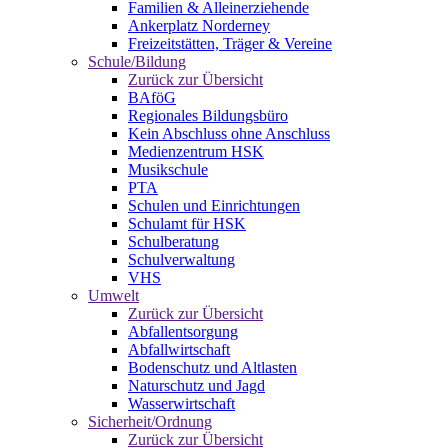
Familien & Alleinerziehende
Ankerplatz Norderney
Freizeitstätten, Träger & Vereine
Schule/Bildung
Zurück zur Übersicht
BAföG
Regionales Bildungsbüro
Kein Abschluss ohne Anschluss
Medienzentrum HSK
Musikschule
PTA
Schulen und Einrichtungen
Schulamt für HSK
Schulberatung
Schulverwaltung
VHS
Umwelt
Zurück zur Übersicht
Abfallentsorgung
Abfallwirtschaft
Bodenschutz und Altlasten
Naturschutz und Jagd
Wasserwirtschaft
Sicherheit/Ordnung
Zurück zur Übersicht