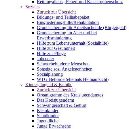
Rettungsdienst, Feuer- und Katastrophenschutz
Soziales
Zurück zur Übersicht
Bildungs- und Teilhabepaket
Eingliederungshilfe/Rehabilitation
Grundsicherung für Arbeitsuchende (Bürgergeld)
Grundsicherung im Alter und bei
Erwerbsminderung
Hilfe zum Lebensunterhalt (Sozialhilfe)
Hilfe zur Gesundheit
Hilfe zur Pflege
Jobcenter
Schwerbehinderte Menschen
Sonstige soz. Angelegenheiten
Sozialplanung
WTG-Behörde (ehemals Heimaufsicht)
Kinder, Jugend & Familie
Zurück zur Übersicht
Organigramm des Kreisjugendamtes
Das Kreisjugendamt
Schwangerschaft & Geburt
Kleinkinder
Schulkinder
Jugendliche
Junge Erwachsene