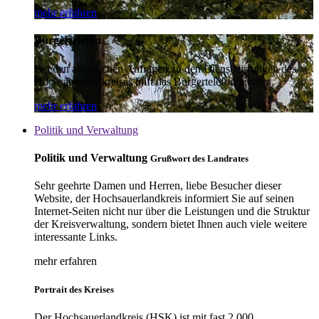
mehr erfahren
Bürgertelefon
Bei den alltäglichen Anfragen zu den Dienstleistungen des
Hochsauerlandkreises hilft das Bürgertelefon weiter.
mehr erfahren
Politik und Verwaltung
Politik und Verwaltung
Grußwort des Landrates
Sehr geehrte Damen und Herren, liebe Besucher dieser
Website, der Hochsauerlandkreis informiert Sie auf seinen
Internet-Seiten nicht nur über die Leistungen und die Struktur
der Kreisverwaltung, sondern bietet Ihnen auch viele weitere
interessante Links.
mehr erfahren
Portrait des Kreises
Der Hochsauerlandkreis (HSK) ist mit fast 2.000