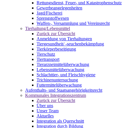
Rettungsdienst, Feuer- und Katastrophenschutz
Gewerbeangelegenheiten
Jagd/Fischerei
Sprengstoffwesen
Waffen-, Versammlung und Vereinsrecht
Tierhaltung/Lebensmittel
Zurück zur Übersicht
Anmeldung von Tierhaltungen
Tiergesundheit/ -seuchenbekämpfung
Tierkörperbeseitigung
Tierschutz
Tiertransport
Tierarzneimittelüberwachung
Lebensmittelüberwachung
Schlachttier- und Fleischhygiene
Trichinenuntersuchung
Futtermittelüberwachung
Aufenthalts- und Staatsangehörigkeitsrecht
Kommunales Integrationszentrum
Zurück zur Übersicht
Über uns
Unser Team
Aktuelles
Integration als Querschnitt
Integration durch Bildung