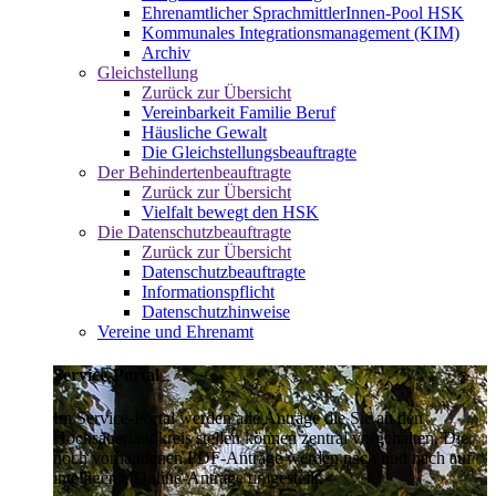
Ehrenamtlicher SprachmittlerInnen-Pool HSK
Kommunales Integrationsmanagement (KIM)
Archiv
Gleichstellung
Zurück zur Übersicht
Vereinbarkeit Familie Beruf
Häusliche Gewalt
Die Gleichstellungsbeauftragte
Der Behindertenbeauftragte
Zurück zur Übersicht
Vielfalt bewegt den HSK
Die Datenschutzbeauftragte
Zurück zur Übersicht
Datenschutzbeauftragte
Informationspflicht
Datenschutzhinweise
Vereine und Ehrenamt
Service-Portal
Im Service-Portal werden alle Anträge die Sie an den
Hochsauerlandkreis stellen können zentral vorgehalten. Die
noch vorhandenen PDF-Anträge werden nach und nach auf
intelligente Online-Anträge umgestellt.