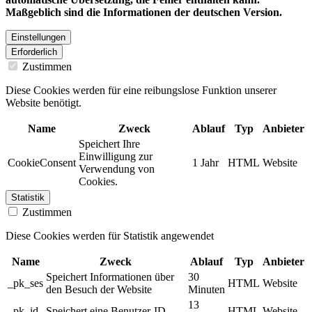
Maßgeblich sind die Informationen der deutschen Version.
Einstellungen
Erforderlich
Zustimmen
Diese Cookies werden für eine reibungslose Funktion unserer
Website benötigt.
Name
Zweck
Ablauf
Typ
Anbieter
Speichert Ihre
Einwilligung zur
CookieConsent
1 Jahr
HTML
Website
Verwendung von
Cookies.
Statistik
Zustimmen
Diese Cookies werden für Statistik angewendet
Name
Zweck
Ablauf
Typ
Anbieter
Speichert Informationen über
30
_pk_ses
HTML
Website
den Besuch der Website
Minuten
13
_pk_id
Speichert eine Benutzer-ID
HTML
Website