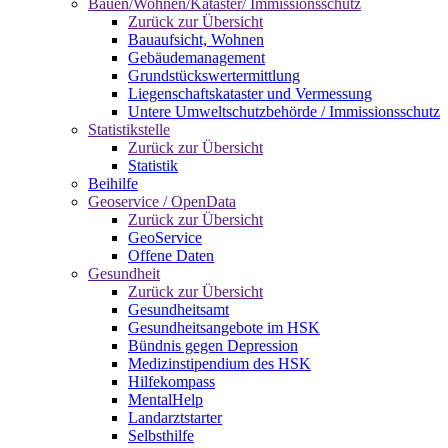
Bauen/Wohnen/Kataster/ Immissionsschutz
Zurück zur Übersicht
Bauaufsicht, Wohnen
Gebäudemanagement
Grundstückswertermittlung
Liegenschaftskataster und Vermessung
Untere Umweltschutzbehörde / Immissionsschutz
Statistikstelle
Zurück zur Übersicht
Statistik
Beihilfe
Geoservice / OpenData
Zurück zur Übersicht
GeoService
Offene Daten
Gesundheit
Zurück zur Übersicht
Gesundheitsamt
Gesundheitsangebote im HSK
Bündnis gegen Depression
Medizinstipendium des HSK
Hilfekompass
MentalHelp
Landarztstarter
Selbsthilfe