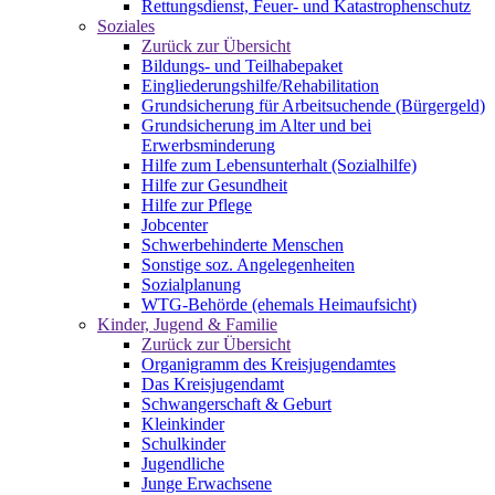
Rettungsdienst, Feuer- und Katastrophenschutz
Soziales
Zurück zur Übersicht
Bildungs- und Teilhabepaket
Eingliederungshilfe/Rehabilitation
Grundsicherung für Arbeitsuchende (Bürgergeld)
Grundsicherung im Alter und bei
Erwerbsminderung
Hilfe zum Lebensunterhalt (Sozialhilfe)
Hilfe zur Gesundheit
Hilfe zur Pflege
Jobcenter
Schwerbehinderte Menschen
Sonstige soz. Angelegenheiten
Sozialplanung
WTG-Behörde (ehemals Heimaufsicht)
Kinder, Jugend & Familie
Zurück zur Übersicht
Organigramm des Kreisjugendamtes
Das Kreisjugendamt
Schwangerschaft & Geburt
Kleinkinder
Schulkinder
Jugendliche
Junge Erwachsene