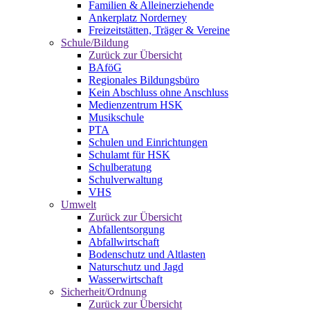
Familien & Alleinerziehende
Ankerplatz Norderney
Freizeitstätten, Träger & Vereine
Schule/Bildung
Zurück zur Übersicht
BAföG
Regionales Bildungsbüro
Kein Abschluss ohne Anschluss
Medienzentrum HSK
Musikschule
PTA
Schulen und Einrichtungen
Schulamt für HSK
Schulberatung
Schulverwaltung
VHS
Umwelt
Zurück zur Übersicht
Abfallentsorgung
Abfallwirtschaft
Bodenschutz und Altlasten
Naturschutz und Jagd
Wasserwirtschaft
Sicherheit/Ordnung
Zurück zur Übersicht