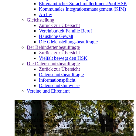
Ehrenamtlicher SprachmittlerInnen-Pool HSK
Kommunales Integrationsmanagement (KIM)
Archiv
Gleichstellung
Zurück zur Übersicht
Vereinbarkeit Familie Beruf
Häusliche Gewalt
Die Gleichstellungsbeauftragte
Der Behindertenbeauftragte
Zurück zur Übersicht
Vielfalt bewegt den HSK
Die Datenschutzbeauftragte
Zurück zur Übersicht
Datenschutzbeauftragte
Informationspflicht
Datenschutzhinweise
Vereine und Ehrenamt
Service-Portal
Im Service-Portal werden alle Anträge die Sie an den
Hochsauerlandkreis stellen können zentral vorgehalten. Die
noch vorhandenen PDF-Anträge werden nach und nach auf
intelligente Online-Anträge umgestellt.