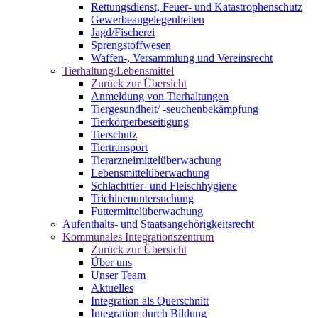
Rettungsdienst, Feuer- und Katastrophenschutz
Gewerbeangelegenheiten
Jagd/Fischerei
Sprengstoffwesen
Waffen-, Versammlung und Vereinsrecht
Tierhaltung/Lebensmittel
Zurück zur Übersicht
Anmeldung von Tierhaltungen
Tiergesundheit/ -seuchenbekämpfung
Tierkörperbeseitigung
Tierschutz
Tiertransport
Tierarzneimittelüberwachung
Lebensmittelüberwachung
Schlachttier- und Fleischhygiene
Trichinenuntersuchung
Futtermittelüberwachung
Aufenthalts- und Staatsangehörigkeitsrecht
Kommunales Integrationszentrum
Zurück zur Übersicht
Über uns
Unser Team
Aktuelles
Integration als Querschnitt
Integration durch Bildung