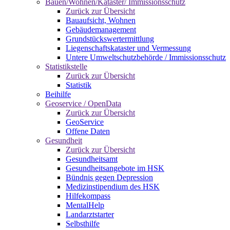
Bauen/Wohnen/Kataster/ Immissionsschutz
Zurück zur Übersicht
Bauaufsicht, Wohnen
Gebäudemanagement
Grundstückswertermittlung
Liegenschaftskataster und Vermessung
Untere Umweltschutzbehörde / Immissionsschutz
Statistikstelle
Zurück zur Übersicht
Statistik
Beihilfe
Geoservice / OpenData
Zurück zur Übersicht
GeoService
Offene Daten
Gesundheit
Zurück zur Übersicht
Gesundheitsamt
Gesundheitsangebote im HSK
Bündnis gegen Depression
Medizinstipendium des HSK
Hilfekompass
MentalHelp
Landarztstarter
Selbsthilfe