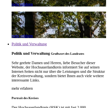
mehr erfahren
Bürgertelefon
Bei den alltäglichen Anfragen zu den Dienstleistungen des
Hochsauerlandkreises hilft das Bürgertelefon weiter.
mehr erfahren
Politik und Verwaltung
Politik und Verwaltung
Grußwort des Landrates
Sehr geehrte Damen und Herren, liebe Besucher dieser
Website, der Hochsauerlandkreis informiert Sie auf seinen
Internet-Seiten nicht nur über die Leistungen und die Struktur
der Kreisverwaltung, sondern bietet Ihnen auch viele weitere
interessante Links.
mehr erfahren
Portrait des Kreises
Der Hochsauerlandkreis (HSK) ist mit fast 2.000