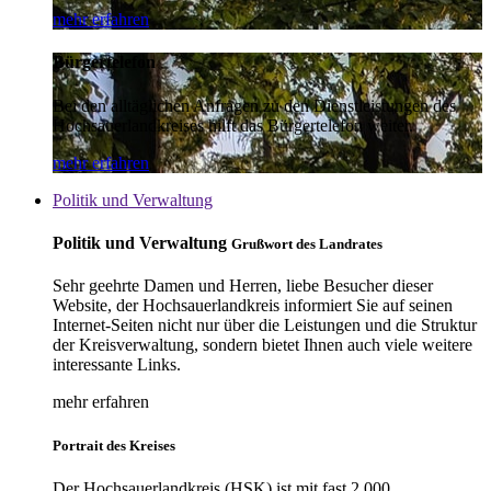
mehr erfahren
Bürgertelefon
Bei den alltäglichen Anfragen zu den Dienstleistungen des
Hochsauerlandkreises hilft das Bürgertelefon weiter.
mehr erfahren
Politik und Verwaltung
Politik und Verwaltung
Grußwort des Landrates
Sehr geehrte Damen und Herren, liebe Besucher dieser
Website, der Hochsauerlandkreis informiert Sie auf seinen
Internet-Seiten nicht nur über die Leistungen und die Struktur
der Kreisverwaltung, sondern bietet Ihnen auch viele weitere
interessante Links.
mehr erfahren
Portrait des Kreises
Der Hochsauerlandkreis (HSK) ist mit fast 2.000