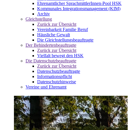
Ehrenamtlicher SprachmittlerInnen-Pool HSK
Kommunales Integrationsmanagement (KIM)
Archiv
Gleichstellung
Zurück zur Übersicht
Vereinbarkeit Familie Beruf
Häusliche Gewalt
Die Gleichstellungsbeauftragte
Der Behindertenbeauftragte
Zurück zur Übersicht
Vielfalt bewegt den HSK
Die Datenschutzbeauftragte
Zurück zur Übersicht
Datenschutzbeauftragte
Informationspflicht
Datenschutzhinweise
Vereine und Ehrenamt
Service-Portal
Im Service-Portal werden alle Anträge die Sie an den
Hochsauerlandkreis stellen können zentral vorgehalten. Die
noch vorhandenen PDF-Anträge werden nach und nach auf
intelligente Online-Anträge umgestellt.