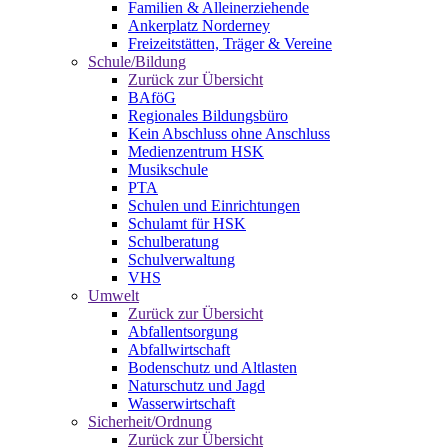
Familien & Alleinerziehende
Ankerplatz Norderney
Freizeitstätten, Träger & Vereine
Schule/Bildung
Zurück zur Übersicht
BAföG
Regionales Bildungsbüro
Kein Abschluss ohne Anschluss
Medienzentrum HSK
Musikschule
PTA
Schulen und Einrichtungen
Schulamt für HSK
Schulberatung
Schulverwaltung
VHS
Umwelt
Zurück zur Übersicht
Abfallentsorgung
Abfallwirtschaft
Bodenschutz und Altlasten
Naturschutz und Jagd
Wasserwirtschaft
Sicherheit/Ordnung
Zurück zur Übersicht