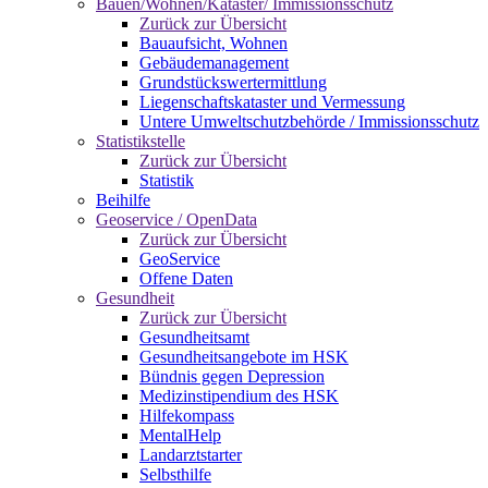
Bauen/Wohnen/Kataster/ Immissionsschutz
Zurück zur Übersicht
Bauaufsicht, Wohnen
Gebäudemanagement
Grundstückswertermittlung
Liegenschaftskataster und Vermessung
Untere Umweltschutzbehörde / Immissionsschutz
Statistikstelle
Zurück zur Übersicht
Statistik
Beihilfe
Geoservice / OpenData
Zurück zur Übersicht
GeoService
Offene Daten
Gesundheit
Zurück zur Übersicht
Gesundheitsamt
Gesundheitsangebote im HSK
Bündnis gegen Depression
Medizinstipendium des HSK
Hilfekompass
MentalHelp
Landarztstarter
Selbsthilfe