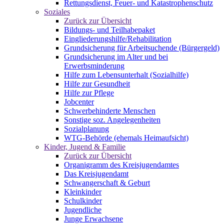
Rettungsdienst, Feuer- und Katastrophenschutz
Soziales
Zurück zur Übersicht
Bildungs- und Teilhabepaket
Eingliederungshilfe/Rehabilitation
Grundsicherung für Arbeitsuchende (Bürgergeld)
Grundsicherung im Alter und bei
Erwerbsminderung
Hilfe zum Lebensunterhalt (Sozialhilfe)
Hilfe zur Gesundheit
Hilfe zur Pflege
Jobcenter
Schwerbehinderte Menschen
Sonstige soz. Angelegenheiten
Sozialplanung
WTG-Behörde (ehemals Heimaufsicht)
Kinder, Jugend & Familie
Zurück zur Übersicht
Organigramm des Kreisjugendamtes
Das Kreisjugendamt
Schwangerschaft & Geburt
Kleinkinder
Schulkinder
Jugendliche
Junge Erwachsene