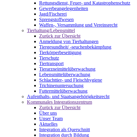
Rettungsdienst, Feuer- und Katastrophenschutz
Gewerbeangelegenheiten
Jagd/Fischerei
Sprengstoffwesen
Waffen-, Versammlung und Vereinsrecht
Tierhaltung/Lebensmittel
Zurück zur Übersicht
Anmeldung von Tierhaltungen
Tiergesundheit/ -seuchenbekämpfung
Tierkörperbeseitigung
Tierschutz
Tiertransport
Tierarzneimittelüberwachung
Lebensmittelüberwachung
Schlachttier- und Fleischhygiene
Trichinenuntersuchung
Futtermittelüberwachung
Aufenthalts- und Staatsangehörigkeitsrecht
Kommunales Integrationszentrum
Zurück zur Übersicht
Über uns
Unser Team
Aktuelles
Integration als Querschnitt
Integration durch Bildung