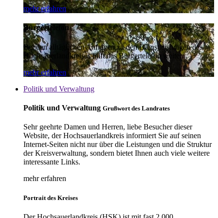
mehr erfahren
Bürgertelefon
Bei den alltäglichen Anfragen zu den Dienstleistungen des
Hochsauerlandkreises hilft das Bürgertelefon weiter.
mehr erfahren
Politik und Verwaltung
Politik und Verwaltung
Grußwort des Landrates
Sehr geehrte Damen und Herren, liebe Besucher dieser
Website, der Hochsauerlandkreis informiert Sie auf seinen
Internet-Seiten nicht nur über die Leistungen und die Struktur
der Kreisverwaltung, sondern bietet Ihnen auch viele weitere
interessante Links.
mehr erfahren
Portrait des Kreises
Der Hochsauerlandkreis (HSK) ist mit fast 2.000