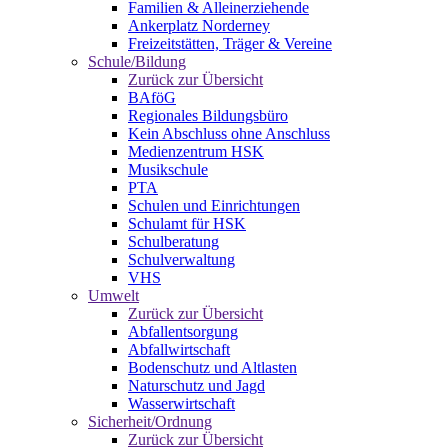
Familien & Alleinerziehende
Ankerplatz Norderney
Freizeitstätten, Träger & Vereine
Schule/Bildung
Zurück zur Übersicht
BAföG
Regionales Bildungsbüro
Kein Abschluss ohne Anschluss
Medienzentrum HSK
Musikschule
PTA
Schulen und Einrichtungen
Schulamt für HSK
Schulberatung
Schulverwaltung
VHS
Umwelt
Zurück zur Übersicht
Abfallentsorgung
Abfallwirtschaft
Bodenschutz und Altlasten
Naturschutz und Jagd
Wasserwirtschaft
Sicherheit/Ordnung
Zurück zur Übersicht