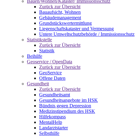
Bauen/Wohnen/Kataster/ Immissionsschutz
Zurück zur Übersicht
Bauaufsicht, Wohnen
Gebäudemanagement
Grundstückswertermittlung
Liegenschaftskataster und Vermessung
Untere Umweltschutzbehörde / Immissionsschutz
Statistikstelle
Zurück zur Übersicht
Statistik
Beihilfe
Geoservice / OpenData
Zurück zur Übersicht
GeoService
Offene Daten
Gesundheit
Zurück zur Übersicht
Gesundheitsamt
Gesundheitsangebote im HSK
Bündnis gegen Depression
Medizinstipendium des HSK
Hilfekompass
MentalHelp
Landarztstarter
Selbsthilfe