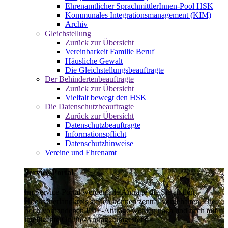
Ehrenamtlicher SprachmittlerInnen-Pool HSK
Kommunales Integrationsmanagement (KIM)
Archiv
Gleichstellung
Zurück zur Übersicht
Vereinbarkeit Familie Beruf
Häusliche Gewalt
Die Gleichstellungsbeauftragte
Der Behindertenbeauftragte
Zurück zur Übersicht
Vielfalt bewegt den HSK
Die Datenschutzbeauftragte
Zurück zur Übersicht
Datenschutzbeauftragte
Informationspflicht
Datenschutzhinweise
Vereine und Ehrenamt
Service-Portal
Im Service-Portal werden alle Anträge die Sie an den
Hochsauerlandkreis stellen können zentral vorgehalten. Die
noch vorhandenen PDF-Anträge werden nach und nach auf
intelligente Online-Anträge umgestellt.