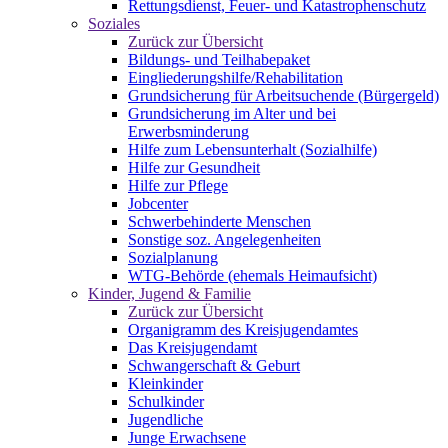
Rettungsdienst, Feuer- und Katastrophenschutz
Soziales
Zurück zur Übersicht
Bildungs- und Teilhabepaket
Eingliederungshilfe/Rehabilitation
Grundsicherung für Arbeitsuchende (Bürgergeld)
Grundsicherung im Alter und bei
Erwerbsminderung
Hilfe zum Lebensunterhalt (Sozialhilfe)
Hilfe zur Gesundheit
Hilfe zur Pflege
Jobcenter
Schwerbehinderte Menschen
Sonstige soz. Angelegenheiten
Sozialplanung
WTG-Behörde (ehemals Heimaufsicht)
Kinder, Jugend & Familie
Zurück zur Übersicht
Organigramm des Kreisjugendamtes
Das Kreisjugendamt
Schwangerschaft & Geburt
Kleinkinder
Schulkinder
Jugendliche
Junge Erwachsene