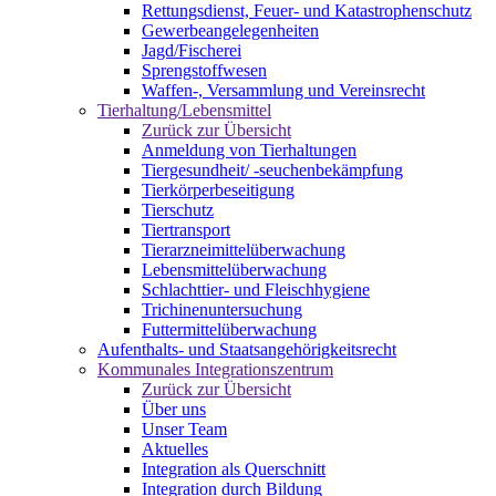
Rettungsdienst, Feuer- und Katastrophenschutz
Gewerbeangelegenheiten
Jagd/Fischerei
Sprengstoffwesen
Waffen-, Versammlung und Vereinsrecht
Tierhaltung/Lebensmittel
Zurück zur Übersicht
Anmeldung von Tierhaltungen
Tiergesundheit/ -seuchenbekämpfung
Tierkörperbeseitigung
Tierschutz
Tiertransport
Tierarzneimittelüberwachung
Lebensmittelüberwachung
Schlachttier- und Fleischhygiene
Trichinenuntersuchung
Futtermittelüberwachung
Aufenthalts- und Staatsangehörigkeitsrecht
Kommunales Integrationszentrum
Zurück zur Übersicht
Über uns
Unser Team
Aktuelles
Integration als Querschnitt
Integration durch Bildung