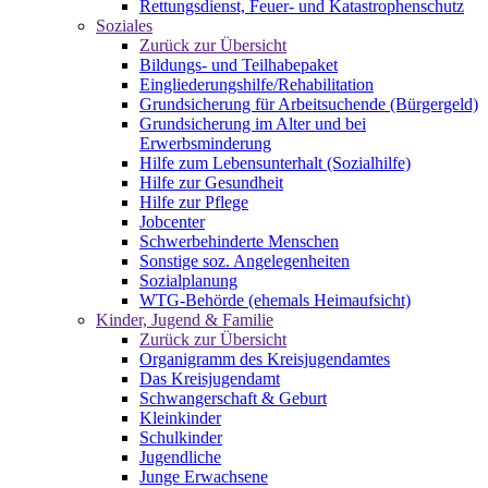
Rettungsdienst, Feuer- und Katastrophenschutz
Soziales
Zurück zur Übersicht
Bildungs- und Teilhabepaket
Eingliederungshilfe/Rehabilitation
Grundsicherung für Arbeitsuchende (Bürgergeld)
Grundsicherung im Alter und bei
Erwerbsminderung
Hilfe zum Lebensunterhalt (Sozialhilfe)
Hilfe zur Gesundheit
Hilfe zur Pflege
Jobcenter
Schwerbehinderte Menschen
Sonstige soz. Angelegenheiten
Sozialplanung
WTG-Behörde (ehemals Heimaufsicht)
Kinder, Jugend & Familie
Zurück zur Übersicht
Organigramm des Kreisjugendamtes
Das Kreisjugendamt
Schwangerschaft & Geburt
Kleinkinder
Schulkinder
Jugendliche
Junge Erwachsene