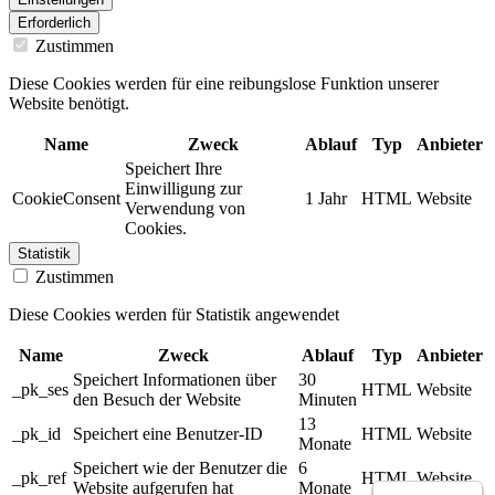
Erforderlich
Zustimmen
Diese Cookies werden für eine reibungslose Funktion unserer
Website benötigt.
Name
Zweck
Ablauf
Typ
Anbieter
Speichert Ihre
Einwilligung zur
CookieConsent
1 Jahr
HTML
Website
Verwendung von
Cookies.
Statistik
Zustimmen
Diese Cookies werden für Statistik angewendet
Name
Zweck
Ablauf
Typ
Anbieter
Speichert Informationen über
30
_pk_ses
HTML
Website
den Besuch der Website
Minuten
13
_pk_id
Speichert eine Benutzer-ID
HTML
Website
Monate
Speichert wie der Benutzer die
6
_pk_ref
HTML
Website
Website aufgerufen hat
Monate