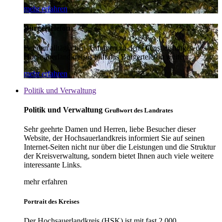
mehr erfahren
Bürgertelefon
Bei den alltäglichen Anfragen zu den Dienstleistungen des
Hochsauerlandkreises hilft das Bürgertelefon weiter.
mehr erfahren
Politik und Verwaltung
Politik und Verwaltung
Grußwort des Landrates
Sehr geehrte Damen und Herren, liebe Besucher dieser
Website, der Hochsauerlandkreis informiert Sie auf seinen
Internet-Seiten nicht nur über die Leistungen und die Struktur
der Kreisverwaltung, sondern bietet Ihnen auch viele weitere
interessante Links.
mehr erfahren
Portrait des Kreises
Der Hochsauerlandkreis (HSK) ist mit fast 2.000