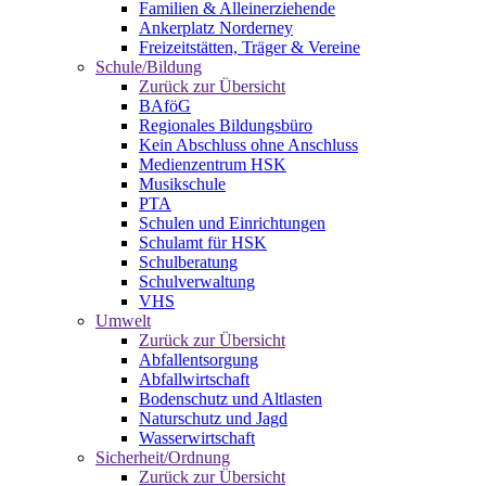
Familien & Alleinerziehende
Ankerplatz Norderney
Freizeitstätten, Träger & Vereine
Schule/Bildung
Zurück zur Übersicht
BAföG
Regionales Bildungsbüro
Kein Abschluss ohne Anschluss
Medienzentrum HSK
Musikschule
PTA
Schulen und Einrichtungen
Schulamt für HSK
Schulberatung
Schulverwaltung
VHS
Umwelt
Zurück zur Übersicht
Abfallentsorgung
Abfallwirtschaft
Bodenschutz und Altlasten
Naturschutz und Jagd
Wasserwirtschaft
Sicherheit/Ordnung
Zurück zur Übersicht