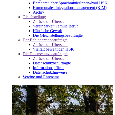
Ehrenamtlicher SprachmittlerInnen-Pool HSK
Kommunales Integrationsmanagement (KIM)
Archiv
Gleichstellung
Zurück zur Übersicht
Vereinbarkeit Familie Beruf
Häusliche Gewalt
Die Gleichstellungsbeauftragte
Der Behindertenbeauftragte
Zurück zur Übersicht
Vielfalt bewegt den HSK
Die Datenschutzbeauftragte
Zurück zur Übersicht
Datenschutzbeauftragte
Informationspflicht
Datenschutzhinweise
Vereine und Ehrenamt
Service-Portal
Im Service-Portal werden alle Anträge die Sie an den
Hochsauerlandkreis stellen können zentral vorgehalten. Die
noch vorhandenen PDF-Anträge werden nach und nach auf
intelligente Online-Anträge umgestellt.