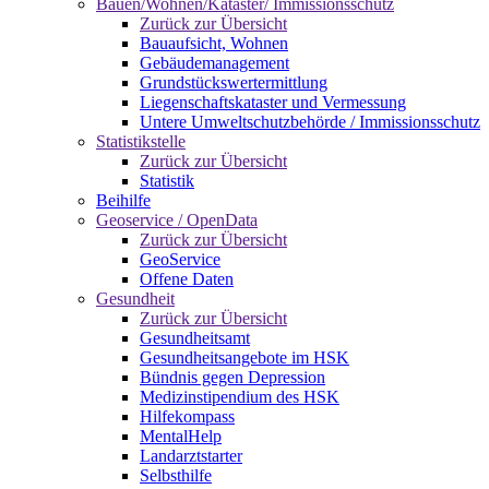
Bauen/Wohnen/Kataster/ Immissionsschutz
Zurück zur Übersicht
Bauaufsicht, Wohnen
Gebäudemanagement
Grundstückswertermittlung
Liegenschaftskataster und Vermessung
Untere Umweltschutzbehörde / Immissionsschutz
Statistikstelle
Zurück zur Übersicht
Statistik
Beihilfe
Geoservice / OpenData
Zurück zur Übersicht
GeoService
Offene Daten
Gesundheit
Zurück zur Übersicht
Gesundheitsamt
Gesundheitsangebote im HSK
Bündnis gegen Depression
Medizinstipendium des HSK
Hilfekompass
MentalHelp
Landarztstarter
Selbsthilfe