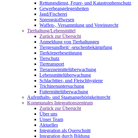
Rettungsdienst, Feuer- und Katastrophenschutz
Gewerbeangelegenheiten
Jagd/Fischerei
Sprengstoffwesen
Waffen-, Versammlung und Vereinsrecht
Tierhaltung/Lebensmittel
Zurück zur Übersicht
Anmeldung von Tierhaltungen
Tiergesundheit/ -seuchenbekämpfung
Tierkörperbeseitigung
Tierschutz
Tiertransport
Tierarzneimittelüberwachung
Lebensmittelüberwachung
Schlachttier- und Fleischhygiene
Trichinenuntersuchung
Futtermittelüberwachung
Aufenthalts- und Staatsangehörigkeitsrecht
Kommunales Integrationszentrum
Zurück zur Übersicht
Über uns
Unser Team
Aktuelles
Integration als Querschnitt
Integration durch Bildung