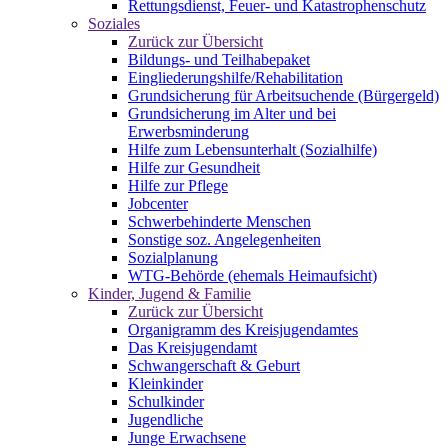
Rettungsdienst, Feuer- und Katastrophenschutz
Soziales
Zurück zur Übersicht
Bildungs- und Teilhabepaket
Eingliederungshilfe/Rehabilitation
Grundsicherung für Arbeitsuchende (Bürgergeld)
Grundsicherung im Alter und bei
Erwerbsminderung
Hilfe zum Lebensunterhalt (Sozialhilfe)
Hilfe zur Gesundheit
Hilfe zur Pflege
Jobcenter
Schwerbehinderte Menschen
Sonstige soz. Angelegenheiten
Sozialplanung
WTG-Behörde (ehemals Heimaufsicht)
Kinder, Jugend & Familie
Zurück zur Übersicht
Organigramm des Kreisjugendamtes
Das Kreisjugendamt
Schwangerschaft & Geburt
Kleinkinder
Schulkinder
Jugendliche
Junge Erwachsene