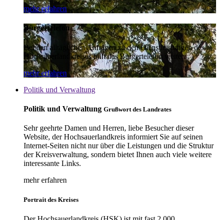
mehr erfahren
Bürgertelefon
Bei den alltäglichen Anfragen zu den Dienstleistungen des
Hochsauerlandkreises hilft das Bürgertelefon weiter.
mehr erfahren
Politik und Verwaltung
Politik und Verwaltung
Grußwort des Landrates
Sehr geehrte Damen und Herren, liebe Besucher dieser
Website, der Hochsauerlandkreis informiert Sie auf seinen
Internet-Seiten nicht nur über die Leistungen und die Struktur
der Kreisverwaltung, sondern bietet Ihnen auch viele weitere
interessante Links.
mehr erfahren
Portrait des Kreises
Der Hochsauerlandkreis (HSK) ist mit fast 2.000