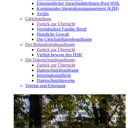
Ehrenamtlicher SprachmittlerInnen-Pool HSK
Kommunales Integrationsmanagement (KIM)
Archiv
Gleichstellung
Zurück zur Übersicht
Vereinbarkeit Familie Beruf
Häusliche Gewalt
Die Gleichstellungsbeauftragte
Der Behindertenbeauftragte
Zurück zur Übersicht
Vielfalt bewegt den HSK
Die Datenschutzbeauftragte
Zurück zur Übersicht
Datenschutzbeauftragte
Informationspflicht
Datenschutzhinweise
Vereine und Ehrenamt
Service-Portal
Im Service-Portal werden alle Anträge die Sie an den
Hochsauerlandkreis stellen können zentral vorgehalten. Die
noch vorhandenen PDF-Anträge werden nach und nach auf
intelligente Online-Anträge umgestellt.