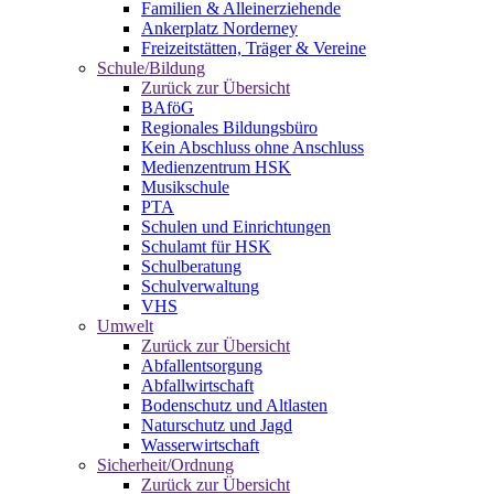
Familien & Alleinerziehende
Ankerplatz Norderney
Freizeitstätten, Träger & Vereine
Schule/Bildung
Zurück zur Übersicht
BAföG
Regionales Bildungsbüro
Kein Abschluss ohne Anschluss
Medienzentrum HSK
Musikschule
PTA
Schulen und Einrichtungen
Schulamt für HSK
Schulberatung
Schulverwaltung
VHS
Umwelt
Zurück zur Übersicht
Abfallentsorgung
Abfallwirtschaft
Bodenschutz und Altlasten
Naturschutz und Jagd
Wasserwirtschaft
Sicherheit/Ordnung
Zurück zur Übersicht