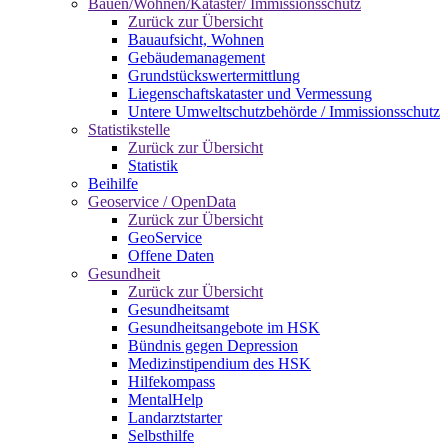
Bauen/Wohnen/Kataster/ Immissionsschutz
Zurück zur Übersicht
Bauaufsicht, Wohnen
Gebäudemanagement
Grundstückswertermittlung
Liegenschaftskataster und Vermessung
Untere Umweltschutzbehörde / Immissionsschutz
Statistikstelle
Zurück zur Übersicht
Statistik
Beihilfe
Geoservice / OpenData
Zurück zur Übersicht
GeoService
Offene Daten
Gesundheit
Zurück zur Übersicht
Gesundheitsamt
Gesundheitsangebote im HSK
Bündnis gegen Depression
Medizinstipendium des HSK
Hilfekompass
MentalHelp
Landarztstarter
Selbsthilfe