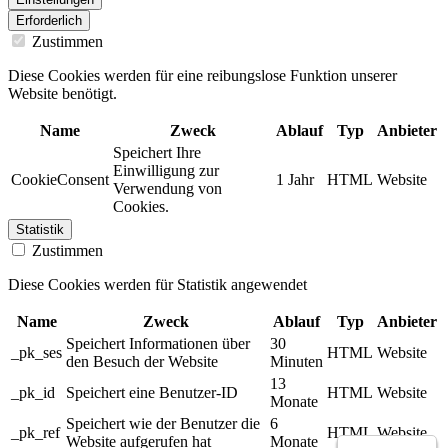
Erforderlich
Zustimmen
Diese Cookies werden für eine reibungslose Funktion unserer
Website benötigt.
Name
Zweck
Ablauf
Typ
Anbieter
Speichert Ihre
Einwilligung zur
CookieConsent
1 Jahr
HTML
Website
Verwendung von
Cookies.
Statistik
Zustimmen
Diese Cookies werden für Statistik angewendet
Name
Zweck
Ablauf
Typ
Anbieter
Speichert Informationen über
30
_pk_ses
HTML
Website
den Besuch der Website
Minuten
13
_pk_id
Speichert eine Benutzer-ID
HTML
Website
Monate
Speichert wie der Benutzer die
6
_pk_ref
HTML
Website
Website aufgerufen hat
Monate