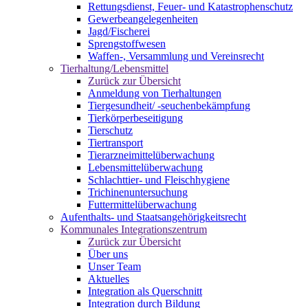
Rettungsdienst, Feuer- und Katastrophenschutz
Gewerbeangelegenheiten
Jagd/Fischerei
Sprengstoffwesen
Waffen-, Versammlung und Vereinsrecht
Tierhaltung/Lebensmittel
Zurück zur Übersicht
Anmeldung von Tierhaltungen
Tiergesundheit/ -seuchenbekämpfung
Tierkörperbeseitigung
Tierschutz
Tiertransport
Tierarzneimittelüberwachung
Lebensmittelüberwachung
Schlachttier- und Fleischhygiene
Trichinenuntersuchung
Futtermittelüberwachung
Aufenthalts- und Staatsangehörigkeitsrecht
Kommunales Integrationszentrum
Zurück zur Übersicht
Über uns
Unser Team
Aktuelles
Integration als Querschnitt
Integration durch Bildung