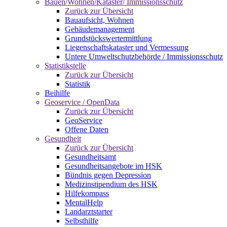
Bauen/Wohnen/Kataster/ Immissionsschutz
Zurück zur Übersicht
Bauaufsicht, Wohnen
Gebäudemanagement
Grundstückswertermittlung
Liegenschaftskataster und Vermessung
Untere Umweltschutzbehörde / Immissionsschutz
Statistikstelle
Zurück zur Übersicht
Statistik
Beihilfe
Geoservice / OpenData
Zurück zur Übersicht
GeoService
Offene Daten
Gesundheit
Zurück zur Übersicht
Gesundheitsamt
Gesundheitsangebote im HSK
Bündnis gegen Depression
Medizinstipendium des HSK
Hilfekompass
MentalHelp
Landarztstarter
Selbsthilfe