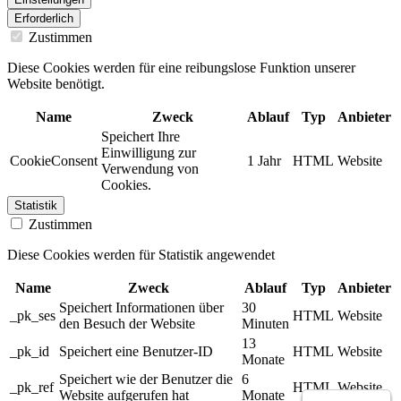
Erforderlich
Zustimmen
Diese Cookies werden für eine reibungslose Funktion unserer
Website benötigt.
Name
Zweck
Ablauf
Typ
Anbieter
Speichert Ihre
Einwilligung zur
CookieConsent
1 Jahr
HTML
Website
Verwendung von
Cookies.
Statistik
Zustimmen
Diese Cookies werden für Statistik angewendet
Name
Zweck
Ablauf
Typ
Anbieter
Speichert Informationen über
30
_pk_ses
HTML
Website
den Besuch der Website
Minuten
13
_pk_id
Speichert eine Benutzer-ID
HTML
Website
Monate
Speichert wie der Benutzer die
6
_pk_ref
HTML
Website
Website aufgerufen hat
Monate