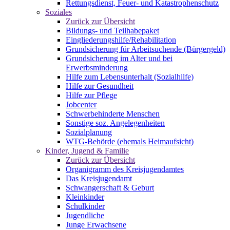
Rettungsdienst, Feuer- und Katastrophenschutz
Soziales
Zurück zur Übersicht
Bildungs- und Teilhabepaket
Eingliederungshilfe/Rehabilitation
Grundsicherung für Arbeitsuchende (Bürgergeld)
Grundsicherung im Alter und bei
Erwerbsminderung
Hilfe zum Lebensunterhalt (Sozialhilfe)
Hilfe zur Gesundheit
Hilfe zur Pflege
Jobcenter
Schwerbehinderte Menschen
Sonstige soz. Angelegenheiten
Sozialplanung
WTG-Behörde (ehemals Heimaufsicht)
Kinder, Jugend & Familie
Zurück zur Übersicht
Organigramm des Kreisjugendamtes
Das Kreisjugendamt
Schwangerschaft & Geburt
Kleinkinder
Schulkinder
Jugendliche
Junge Erwachsene