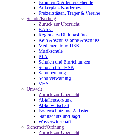
Familien & Alleinerziehende
Ankerplatz Norderney
Freizeitstätten, Träger & Vereine
Schule/Bildung
Zurück zur Übersicht
BAföG
Regionales Bildungsbüro
Kein Abschluss ohne Anschluss
Medienzentrum HSK
Musikschule
PTA
Schulen und Einrichtungen
Schulamt für HSK
Schulberatung
Schulverwaltung
VHS
Umwelt
Zurück zur Übersicht
Abfallentsorgung
Abfallwirtschaft
Bodenschutz und Altlasten
Naturschutz und Jagd
Wasserwirtschaft
Sicherheit/Ordnung
Zurück zur Übersicht