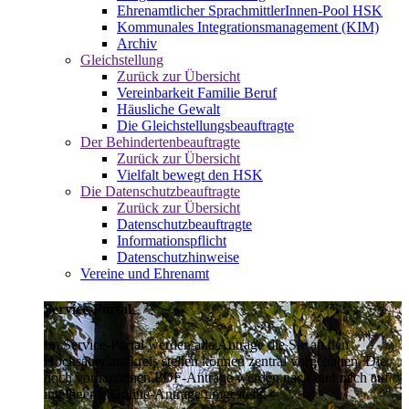
Ehrenamtlicher SprachmittlerInnen-Pool HSK
Kommunales Integrationsmanagement (KIM)
Archiv
Gleichstellung
Zurück zur Übersicht
Vereinbarkeit Familie Beruf
Häusliche Gewalt
Die Gleichstellungsbeauftragte
Der Behindertenbeauftragte
Zurück zur Übersicht
Vielfalt bewegt den HSK
Die Datenschutzbeauftragte
Zurück zur Übersicht
Datenschutzbeauftragte
Informationspflicht
Datenschutzhinweise
Vereine und Ehrenamt
Service-Portal
Im Service-Portal werden alle Anträge die Sie an den
Hochsauerlandkreis stellen können zentral vorgehalten. Die
noch vorhandenen PDF-Anträge werden nach und nach auf
intelligente Online-Anträge umgestellt.