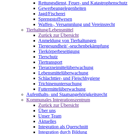
Rettungsdienst, Feuer- und Katastrophenschutz
Gewerbeangelegenheiten
Jagd/Fischerei
Sprengstoffwesen
Waffen-, Versammlung und Vereinsrecht
Tierhaltung/Lebensmittel
Zurück zur Übersicht
Anmeldung von Tierhaltungen
Tiergesundheit/ -seuchenbekämpfung
Tierkörperbeseitigung
Tierschutz
Tiertransport
Tierarzneimittelüberwachung
Lebensmittelüberwachung
Schlachttier- und Fleischhygiene
Trichinenuntersuchung
Futtermittelüberwachung
Aufenthalts- und Staatsangehörigkeitsrecht
Kommunales Integrationszentrum
Zurück zur Übersicht
Über uns
Unser Team
Aktuelles
Integration als Querschnitt
Integration durch Bildung