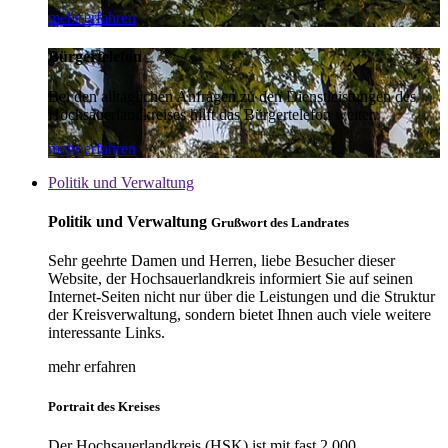
mehr erfahren
Bürgertelefon
Bei den alltäglichen Anfragen zu den Dienstleistungen des
Hochsauerlandkreises hilft das Bürgertelefon weiter.
mehr erfahren
Politik und Verwaltung
Politik und Verwaltung
Grußwort des Landrates
Sehr geehrte Damen und Herren, liebe Besucher dieser
Website, der Hochsauerlandkreis informiert Sie auf seinen
Internet-Seiten nicht nur über die Leistungen und die Struktur
der Kreisverwaltung, sondern bietet Ihnen auch viele weitere
interessante Links.
mehr erfahren
Portrait des Kreises
Der Hochsauerlandkreis (HSK) ist mit fast 2.000