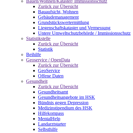
Bauen/Wohnen/Kataster/ Immissionsschutz
Zurück zur Übersicht
Bauaufsicht, Wohnen
Gebäudemanagement
Grundstückswertermittlung
Liegenschaftskataster und Vermessung
Untere Umweltschutzbehörde / Immissionsschutz
Statistikstelle
Zurück zur Übersicht
Statistik
Beihilfe
Geoservice / OpenData
Zurück zur Übersicht
GeoService
Offene Daten
Gesundheit
Zurück zur Übersicht
Gesundheitsamt
Gesundheitsangebote im HSK
Bündnis gegen Depression
Medizinstipendium des HSK
Hilfekompass
MentalHelp
Landarztstarter
Selbsthilfe