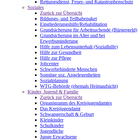
Rettungsdienst, Feuer- und Katastrophenschutz
Soziales
Zurück zur Übersicht
Bildungs- und Teilhabepaket
Eingliederungshilfe/Rehabilitation
Grundsicherung für Arbeitsuchende (Bürgergeld)
Grundsicherung im Alter und bei
Erwerbsminderung
Hilfe zum Lebensunterhalt (Sozialhilfe)
Hilfe zur Gesundheit
Hilfe zur Pflege
Jobcenter
Schwerbehinderte Menschen
Sonstige soz. Angelegenheiten
Sozialplanung
WTG-Behörde (ehemals Heimaufsicht)
Kinder, Jugend & Familie
Zurück zur Übersicht
Organigramm des Kreisjugendamtes
Das Kreisjugendamt
Schwangerschaft & Geburt
Kleinkinder
Schulkinder
Jugendliche
Junge Erwachsene