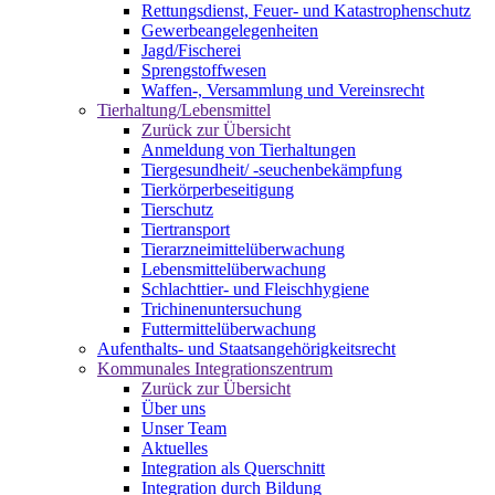
Rettungsdienst, Feuer- und Katastrophenschutz
Gewerbeangelegenheiten
Jagd/Fischerei
Sprengstoffwesen
Waffen-, Versammlung und Vereinsrecht
Tierhaltung/Lebensmittel
Zurück zur Übersicht
Anmeldung von Tierhaltungen
Tiergesundheit/ -seuchenbekämpfung
Tierkörperbeseitigung
Tierschutz
Tiertransport
Tierarzneimittelüberwachung
Lebensmittelüberwachung
Schlachttier- und Fleischhygiene
Trichinenuntersuchung
Futtermittelüberwachung
Aufenthalts- und Staatsangehörigkeitsrecht
Kommunales Integrationszentrum
Zurück zur Übersicht
Über uns
Unser Team
Aktuelles
Integration als Querschnitt
Integration durch Bildung