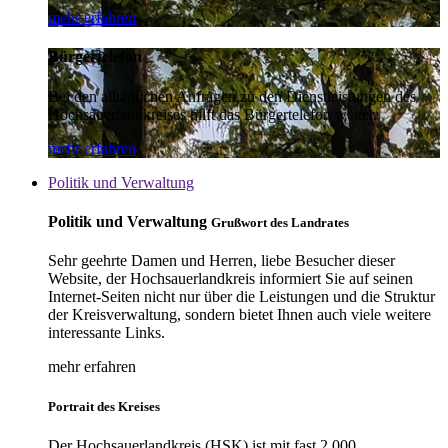
mehr erfahren
Bürgertelefon
Bei den alltäglichen Anfragen zu den Dienstleistungen des
Hochsauerlandkreises hilft das Bürgertelefon weiter.
mehr erfahren
Politik und Verwaltung
Politik und Verwaltung
Grußwort des Landrates
Sehr geehrte Damen und Herren, liebe Besucher dieser
Website, der Hochsauerlandkreis informiert Sie auf seinen
Internet-Seiten nicht nur über die Leistungen und die Struktur
der Kreisverwaltung, sondern bietet Ihnen auch viele weitere
interessante Links.
mehr erfahren
Portrait des Kreises
Der Hochsauerlandkreis (HSK) ist mit fast 2.000