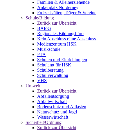
Familien & Alleinerziehende
Ankerplatz Norderney
Freizeitstätten, Träger & Vereine
Schule/Bildung
Zurück zur Übersicht
BAföG
Regionales Bildungsbüro
Kein Abschluss ohne Anschluss
Medienzentrum HSK
Musikschule
PTA
Schulen und Einrichtungen
Schulamt für HSK
Schulberatung
Schulverwaltung
VHS
Umwelt
Zurück zur Übersicht
Abfallentsorgung
Abfallwirtschaft
Bodenschutz und Altlasten
Naturschutz und Jagd
Wasserwirtschaft
Sicherheit/Ordnung
Zurück zur Übersicht