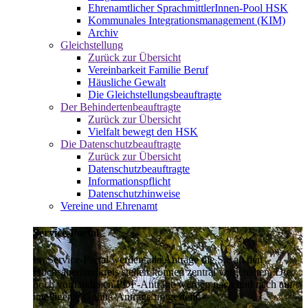
Ehrenamtlicher SprachmittlerInnen-Pool HSK
Kommunales Integrationsmanagement (KIM)
Archiv
Gleichstellung
Zurück zur Übersicht
Vereinbarkeit Familie Beruf
Häusliche Gewalt
Die Gleichstellungsbeauftragte
Der Behindertenbeauftragte
Zurück zur Übersicht
Vielfalt bewegt den HSK
Die Datenschutzbeauftragte
Zurück zur Übersicht
Datenschutzbeauftragte
Informationspflicht
Datenschutzhinweise
Vereine und Ehrenamt
Service-Portal
Im Service-Portal werden alle Anträge die Sie an den
Hochsauerlandkreis stellen können zentral vorgehalten. Die
noch vorhandenen PDF-Anträge werden nach und nach auf
intelligente Online-Anträge umgestellt.