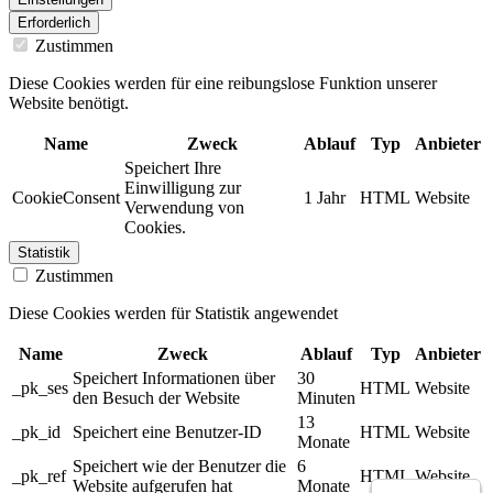
Erforderlich
Zustimmen
Diese Cookies werden für eine reibungslose Funktion unserer
Website benötigt.
Name
Zweck
Ablauf
Typ
Anbieter
Speichert Ihre
Einwilligung zur
CookieConsent
1 Jahr
HTML
Website
Verwendung von
Cookies.
Statistik
Zustimmen
Diese Cookies werden für Statistik angewendet
Name
Zweck
Ablauf
Typ
Anbieter
Speichert Informationen über
30
_pk_ses
HTML
Website
den Besuch der Website
Minuten
13
_pk_id
Speichert eine Benutzer-ID
HTML
Website
Monate
Speichert wie der Benutzer die
6
_pk_ref
HTML
Website
Website aufgerufen hat
Monate