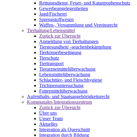
Rettungsdienst, Feuer- und Katastrophenschutz
Gewerbeangelegenheiten
Jagd/Fischerei
Sprengstoffwesen
Waffen-, Versammlung und Vereinsrecht
Tierhaltung/Lebensmittel
Zurück zur Übersicht
Anmeldung von Tierhaltungen
Tiergesundheit/ -seuchenbekämpfung
Tierkörperbeseitigung
Tierschutz
Tiertransport
Tierarzneimittelüberwachung
Lebensmittelüberwachung
Schlachttier- und Fleischhygiene
Trichinenuntersuchung
Futtermittelüberwachung
Aufenthalts- und Staatsangehörigkeitsrecht
Kommunales Integrationszentrum
Zurück zur Übersicht
Über uns
Unser Team
Aktuelles
Integration als Querschnitt
Integration durch Bildung