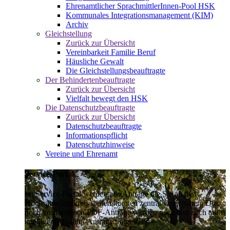
Ehrenamtlicher SprachmittlerInnen-Pool HSK
Kommunales Integrationsmanagement (KIM)
Archiv
Gleichstellung
Zurück zur Übersicht
Vereinbarkeit Familie Beruf
Häusliche Gewalt
Die Gleichstellungsbeauftragte
Der Behindertenbeauftragte
Zurück zur Übersicht
Vielfalt bewegt den HSK
Die Datenschutzbeauftragte
Zurück zur Übersicht
Datenschutzbeauftragte
Informationspflicht
Datenschutzhinweise
Vereine und Ehrenamt
Service-Portal
Im Service-Portal werden alle Anträge die Sie an den
Hochsauerlandkreis stellen können zentral vorgehalten. Die
noch vorhandenen PDF-Anträge werden nach und nach auf
intelligente Online-Anträge umgestellt.