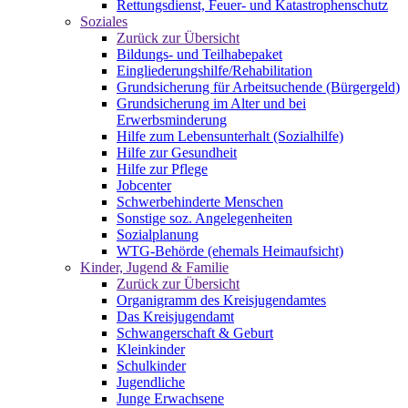
Rettungsdienst, Feuer- und Katastrophenschutz
Soziales
Zurück zur Übersicht
Bildungs- und Teilhabepaket
Eingliederungshilfe/Rehabilitation
Grundsicherung für Arbeitsuchende (Bürgergeld)
Grundsicherung im Alter und bei
Erwerbsminderung
Hilfe zum Lebensunterhalt (Sozialhilfe)
Hilfe zur Gesundheit
Hilfe zur Pflege
Jobcenter
Schwerbehinderte Menschen
Sonstige soz. Angelegenheiten
Sozialplanung
WTG-Behörde (ehemals Heimaufsicht)
Kinder, Jugend & Familie
Zurück zur Übersicht
Organigramm des Kreisjugendamtes
Das Kreisjugendamt
Schwangerschaft & Geburt
Kleinkinder
Schulkinder
Jugendliche
Junge Erwachsene