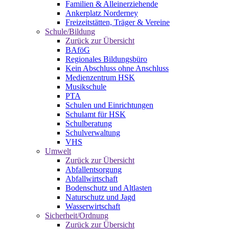
Familien & Alleinerziehende
Ankerplatz Norderney
Freizeitstätten, Träger & Vereine
Schule/Bildung
Zurück zur Übersicht
BAföG
Regionales Bildungsbüro
Kein Abschluss ohne Anschluss
Medienzentrum HSK
Musikschule
PTA
Schulen und Einrichtungen
Schulamt für HSK
Schulberatung
Schulverwaltung
VHS
Umwelt
Zurück zur Übersicht
Abfallentsorgung
Abfallwirtschaft
Bodenschutz und Altlasten
Naturschutz und Jagd
Wasserwirtschaft
Sicherheit/Ordnung
Zurück zur Übersicht