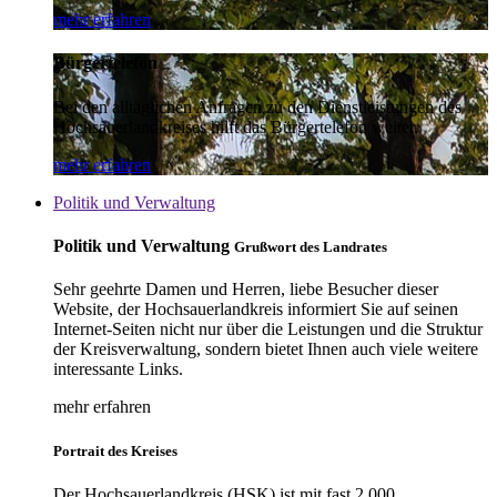
mehr erfahren
Bürgertelefon
Bei den alltäglichen Anfragen zu den Dienstleistungen des
Hochsauerlandkreises hilft das Bürgertelefon weiter.
mehr erfahren
Politik und Verwaltung
Politik und Verwaltung
Grußwort des Landrates
Sehr geehrte Damen und Herren, liebe Besucher dieser
Website, der Hochsauerlandkreis informiert Sie auf seinen
Internet-Seiten nicht nur über die Leistungen und die Struktur
der Kreisverwaltung, sondern bietet Ihnen auch viele weitere
interessante Links.
mehr erfahren
Portrait des Kreises
Der Hochsauerlandkreis (HSK) ist mit fast 2.000