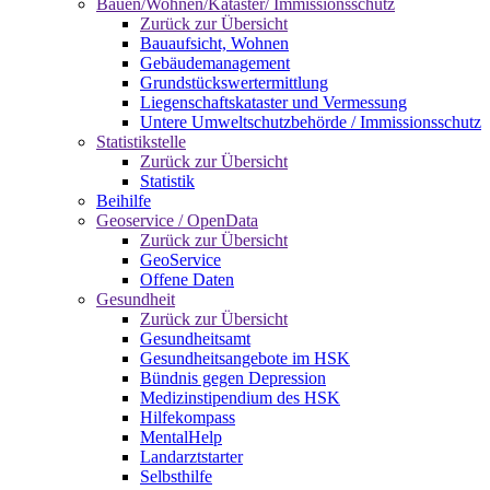
Bauen/Wohnen/Kataster/ Immissionsschutz
Zurück zur Übersicht
Bauaufsicht, Wohnen
Gebäudemanagement
Grundstückswertermittlung
Liegenschaftskataster und Vermessung
Untere Umweltschutzbehörde / Immissionsschutz
Statistikstelle
Zurück zur Übersicht
Statistik
Beihilfe
Geoservice / OpenData
Zurück zur Übersicht
GeoService
Offene Daten
Gesundheit
Zurück zur Übersicht
Gesundheitsamt
Gesundheitsangebote im HSK
Bündnis gegen Depression
Medizinstipendium des HSK
Hilfekompass
MentalHelp
Landarztstarter
Selbsthilfe