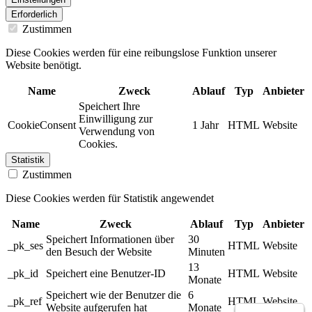
Erforderlich
Zustimmen
Diese Cookies werden für eine reibungslose Funktion unserer
Website benötigt.
Name
Zweck
Ablauf
Typ
Anbieter
Speichert Ihre
Einwilligung zur
CookieConsent
1 Jahr
HTML
Website
Verwendung von
Cookies.
Statistik
Zustimmen
Diese Cookies werden für Statistik angewendet
Name
Zweck
Ablauf
Typ
Anbieter
Speichert Informationen über
30
_pk_ses
HTML
Website
den Besuch der Website
Minuten
13
_pk_id
Speichert eine Benutzer-ID
HTML
Website
Monate
Speichert wie der Benutzer die
6
_pk_ref
HTML
Website
Website aufgerufen hat
Monate