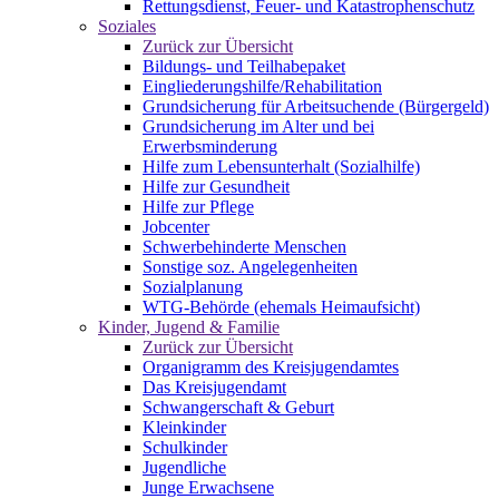
Rettungsdienst, Feuer- und Katastrophenschutz
Soziales
Zurück zur Übersicht
Bildungs- und Teilhabepaket
Eingliederungshilfe/Rehabilitation
Grundsicherung für Arbeitsuchende (Bürgergeld)
Grundsicherung im Alter und bei
Erwerbsminderung
Hilfe zum Lebensunterhalt (Sozialhilfe)
Hilfe zur Gesundheit
Hilfe zur Pflege
Jobcenter
Schwerbehinderte Menschen
Sonstige soz. Angelegenheiten
Sozialplanung
WTG-Behörde (ehemals Heimaufsicht)
Kinder, Jugend & Familie
Zurück zur Übersicht
Organigramm des Kreisjugendamtes
Das Kreisjugendamt
Schwangerschaft & Geburt
Kleinkinder
Schulkinder
Jugendliche
Junge Erwachsene