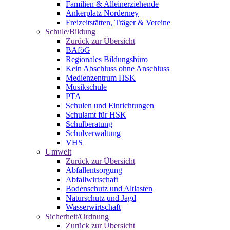
Familien & Alleinerziehende
Ankerplatz Norderney
Freizeitstätten, Träger & Vereine
Schule/Bildung
Zurück zur Übersicht
BAföG
Regionales Bildungsbüro
Kein Abschluss ohne Anschluss
Medienzentrum HSK
Musikschule
PTA
Schulen und Einrichtungen
Schulamt für HSK
Schulberatung
Schulverwaltung
VHS
Umwelt
Zurück zur Übersicht
Abfallentsorgung
Abfallwirtschaft
Bodenschutz und Altlasten
Naturschutz und Jagd
Wasserwirtschaft
Sicherheit/Ordnung
Zurück zur Übersicht