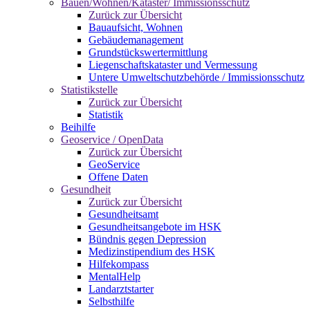
Bauen/Wohnen/Kataster/ Immissionsschutz
Zurück zur Übersicht
Bauaufsicht, Wohnen
Gebäudemanagement
Grundstückswertermittlung
Liegenschaftskataster und Vermessung
Untere Umweltschutzbehörde / Immissionsschutz
Statistikstelle
Zurück zur Übersicht
Statistik
Beihilfe
Geoservice / OpenData
Zurück zur Übersicht
GeoService
Offene Daten
Gesundheit
Zurück zur Übersicht
Gesundheitsamt
Gesundheitsangebote im HSK
Bündnis gegen Depression
Medizinstipendium des HSK
Hilfekompass
MentalHelp
Landarztstarter
Selbsthilfe