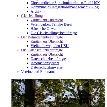
Ehrenamtlicher SprachmittlerInnen-Pool HSK
Kommunales Integrationsmanagement (KIM)
Archiv
Gleichstellung
Zurück zur Übersicht
Vereinbarkeit Familie Beruf
Häusliche Gewalt
Die Gleichstellungsbeauftragte
Der Behindertenbeauftragte
Zurück zur Übersicht
Vielfalt bewegt den HSK
Die Datenschutzbeauftragte
Zurück zur Übersicht
Datenschutzbeauftragte
Informationspflicht
Datenschutzhinweise
Vereine und Ehrenamt
Service-Portal
Im Service-Portal werden alle Anträge die Sie an den
Hochsauerlandkreis stellen können zentral vorgehalten. Die
noch vorhandenen PDF-Anträge werden nach und nach auf
intelligente Online-Anträge umgestellt.