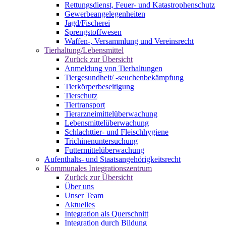
Rettungsdienst, Feuer- und Katastrophenschutz
Gewerbeangelegenheiten
Jagd/Fischerei
Sprengstoffwesen
Waffen-, Versammlung und Vereinsrecht
Tierhaltung/Lebensmittel
Zurück zur Übersicht
Anmeldung von Tierhaltungen
Tiergesundheit/ -seuchenbekämpfung
Tierkörperbeseitigung
Tierschutz
Tiertransport
Tierarzneimittelüberwachung
Lebensmittelüberwachung
Schlachttier- und Fleischhygiene
Trichinenuntersuchung
Futtermittelüberwachung
Aufenthalts- und Staatsangehörigkeitsrecht
Kommunales Integrationszentrum
Zurück zur Übersicht
Über uns
Unser Team
Aktuelles
Integration als Querschnitt
Integration durch Bildung