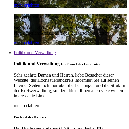
mehr erfahren
Bürgertelefon
Bei den alltäglichen Anfragen zu den Dienstleistungen des
Hochsauerlandkreises hilft das Bürgertelefon weiter.
mehr erfahren
Politik und Verwaltung
Politik und Verwaltung
Grußwort des Landrates
Sehr geehrte Damen und Herren, liebe Besucher dieser
Website, der Hochsauerlandkreis informiert Sie auf seinen
Internet-Seiten nicht nur über die Leistungen und die Struktur
der Kreisverwaltung, sondern bietet Ihnen auch viele weitere
interessante Links.
mehr erfahren
Portrait des Kreises
Der Hochsauerlandkreis (HSK) ist mit fast 2.000