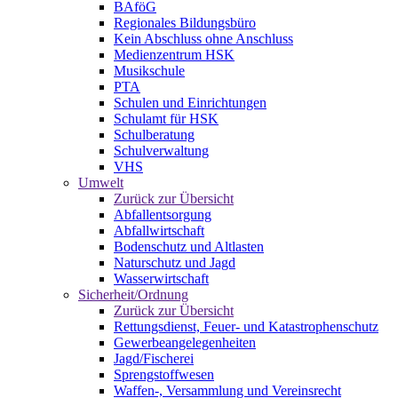
BAföG
Regionales Bildungsbüro
Kein Abschluss ohne Anschluss
Medienzentrum HSK
Musikschule
PTA
Schulen und Einrichtungen
Schulamt für HSK
Schulberatung
Schulverwaltung
VHS
Umwelt
Zurück zur Übersicht
Abfallentsorgung
Abfallwirtschaft
Bodenschutz und Altlasten
Naturschutz und Jagd
Wasserwirtschaft
Sicherheit/Ordnung
Zurück zur Übersicht
Rettungsdienst, Feuer- und Katastrophenschutz
Gewerbeangelegenheiten
Jagd/Fischerei
Sprengstoffwesen
Waffen-, Versammlung und Vereinsrecht