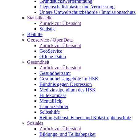
Grundstückswertermittlung
Liegenschaftskataster und Vermessung
Untere Umweltschutzbehörde / Immissionsschutz
Statistikstelle
Zurück zur Übersicht
Statistik
Beihilfe
Geoservice / OpenData
Zurück zur Übersicht
GeoService
Offene Daten
Gesundheit
Zurück zur Übersicht
Gesundheitsamt
Gesundheitsangebote im HSK
Bündnis gegen Depression
Medizinstipendium des HSK
Hilfekompass
MentalHelp
Landarztstarter
Selbsthilfe
Rettungsdienst, Feuer- und Katastrophenschutz
Soziales
Zurück zur Übersicht
Bildungs- und Teilhabepaket