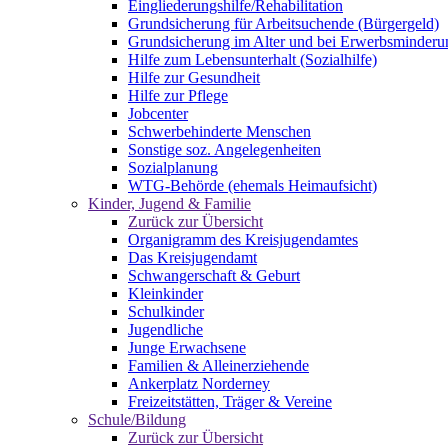
Eingliederungshilfe/Rehabilitation
Grundsicherung für Arbeitsuchende (Bürgergeld)
Grundsicherung im Alter und bei Erwerbsminderu
Hilfe zum Lebensunterhalt (Sozialhilfe)
Hilfe zur Gesundheit
Hilfe zur Pflege
Jobcenter
Schwerbehinderte Menschen
Sonstige soz. Angelegenheiten
Sozialplanung
WTG-Behörde (ehemals Heimaufsicht)
Kinder, Jugend & Familie
Zurück zur Übersicht
Organigramm des Kreisjugendamtes
Das Kreisjugendamt
Schwangerschaft & Geburt
Kleinkinder
Schulkinder
Jugendliche
Junge Erwachsene
Familien & Alleinerziehende
Ankerplatz Norderney
Freizeitstätten, Träger & Vereine
Schule/Bildung
Zurück zur Übersicht