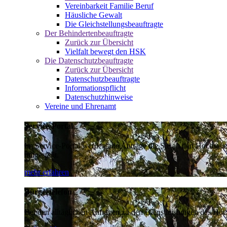
Vereinbarkeit Familie Beruf
Häusliche Gewalt
Die Gleichstellungsbeauftragte
Der Behindertenbeauftragte
Zurück zur Übersicht
Vielfalt bewegt den HSK
Die Datenschutzbeauftragte
Zurück zur Übersicht
Datenschutzbeauftragte
Informationspflicht
Datenschutzhinweise
Vereine und Ehrenamt
Service-Portal
Im Service-Portal werden alle Anträge die Sie an den Hochsau
umgestellt.
mehr erfahren
Bürgertelefon
Bei den alltäglichen Anfragen zu den Dienstleistungen des Hoch