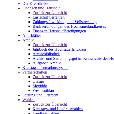
Der Kreisdirektor
Finanzen und Haushalt
Zurück zur Übersicht
Lastschriftverfahren
Zahlungsabwicklung und Vollstreckung
Bankverbindungen des Hochsauerlandkreises
Finanzen/Haushalt/Beteiligungen
Amtsblätter
Archiv
Zurück zur Übersicht
Jahrbuch des Hochsauerlandkreis
Archivbibliothek
Archiv- und Sammlungsgut im Kreisarchiv des Ho
Aufgaben Archiv
Kreistagsinformationssystem
Partnerschaften
Zurück zur Übersicht
Olesno
Megiddo
West Lothian
Satzung und Ortsrecht
Wahlen
Zurück zur Übersicht
Kreistags- und Landratswahlen
Landtagswahlen