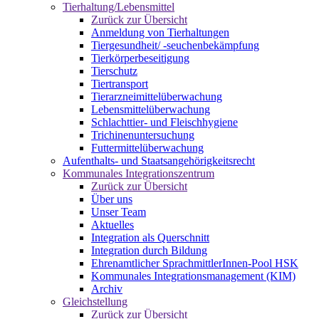
Tierhaltung/Lebensmittel
Zurück zur Übersicht
Anmeldung von Tierhaltungen
Tiergesundheit/ -seuchenbekämpfung
Tierkörperbeseitigung
Tierschutz
Tiertransport
Tierarzneimittelüberwachung
Lebensmittelüberwachung
Schlachttier- und Fleischhygiene
Trichinenuntersuchung
Futtermittelüberwachung
Aufenthalts- und Staatsangehörigkeitsrecht
Kommunales Integrationszentrum
Zurück zur Übersicht
Über uns
Unser Team
Aktuelles
Integration als Querschnitt
Integration durch Bildung
Ehrenamtlicher SprachmittlerInnen-Pool HSK
Kommunales Integrationsmanagement (KIM)
Archiv
Gleichstellung
Zurück zur Übersicht