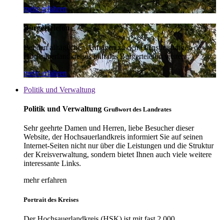
mehr erfahren
Bürgertelefon
Bei den alltäglichen Anfragen zu den Dienstleistungen des
Hochsauerlandkreises hilft das Bürgertelefon weiter.
mehr erfahren
Politik und Verwaltung
Politik und Verwaltung
Grußwort des Landrates
Sehr geehrte Damen und Herren, liebe Besucher dieser
Website, der Hochsauerlandkreis informiert Sie auf seinen
Internet-Seiten nicht nur über die Leistungen und die Struktur
der Kreisverwaltung, sondern bietet Ihnen auch viele weitere
interessante Links.
mehr erfahren
Portrait des Kreises
Der Hochsauerlandkreis (HSK) ist mit fast 2.000