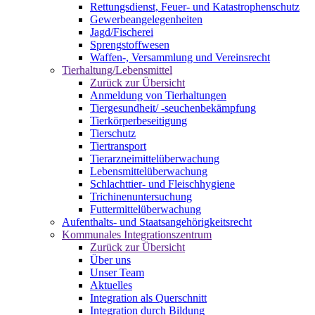
Rettungsdienst, Feuer- und Katastrophenschutz
Gewerbeangelegenheiten
Jagd/Fischerei
Sprengstoffwesen
Waffen-, Versammlung und Vereinsrecht
Tierhaltung/Lebensmittel
Zurück zur Übersicht
Anmeldung von Tierhaltungen
Tiergesundheit/ -seuchenbekämpfung
Tierkörperbeseitigung
Tierschutz
Tiertransport
Tierarzneimittelüberwachung
Lebensmittelüberwachung
Schlachttier- und Fleischhygiene
Trichinenuntersuchung
Futtermittelüberwachung
Aufenthalts- und Staatsangehörigkeitsrecht
Kommunales Integrationszentrum
Zurück zur Übersicht
Über uns
Unser Team
Aktuelles
Integration als Querschnitt
Integration durch Bildung