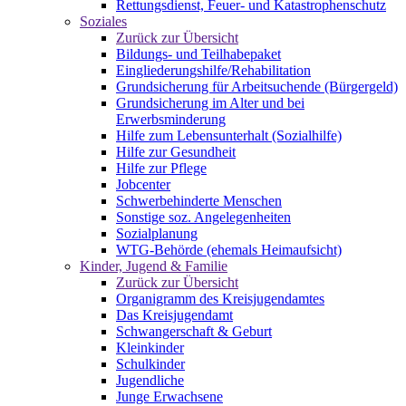
Rettungsdienst, Feuer- und Katastrophenschutz
Soziales
Zurück zur Übersicht
Bildungs- und Teilhabepaket
Eingliederungshilfe/Rehabilitation
Grundsicherung für Arbeitsuchende (Bürgergeld)
Grundsicherung im Alter und bei
Erwerbsminderung
Hilfe zum Lebensunterhalt (Sozialhilfe)
Hilfe zur Gesundheit
Hilfe zur Pflege
Jobcenter
Schwerbehinderte Menschen
Sonstige soz. Angelegenheiten
Sozialplanung
WTG-Behörde (ehemals Heimaufsicht)
Kinder, Jugend & Familie
Zurück zur Übersicht
Organigramm des Kreisjugendamtes
Das Kreisjugendamt
Schwangerschaft & Geburt
Kleinkinder
Schulkinder
Jugendliche
Junge Erwachsene