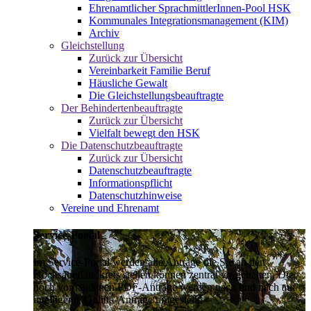
Ehrenamtlicher SprachmittlerInnen-Pool HSK
Kommunales Integrationsmanagement (KIM)
Archiv
Gleichstellung
Zurück zur Übersicht
Vereinbarkeit Familie Beruf
Häusliche Gewalt
Die Gleichstellungsbeauftragte
Der Behindertenbeauftragte
Zurück zur Übersicht
Vielfalt bewegt den HSK
Die Datenschutzbeauftragte
Zurück zur Übersicht
Datenschutzbeauftragte
Informationspflicht
Datenschutzhinweise
Vereine und Ehrenamt
Service-Portal
Im Service-Portal werden alle Anträge die Sie an den
Hochsauerlandkreis stellen können zentral vorgehalten. Die
noch vorhandenen PDF-Anträge werden nach und nach auf
intelligente Online-Anträge umgestellt.