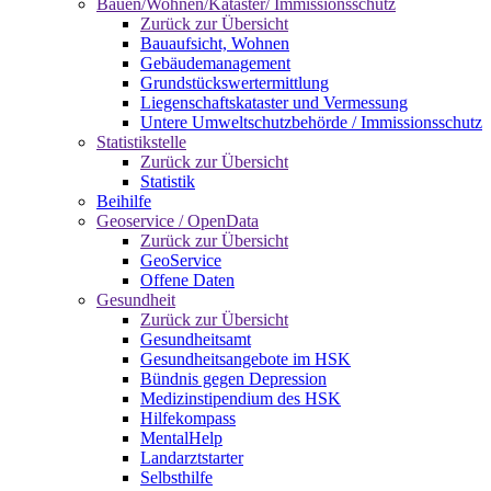
Bauen/Wohnen/Kataster/ Immissionsschutz
Zurück zur Übersicht
Bauaufsicht, Wohnen
Gebäudemanagement
Grundstückswertermittlung
Liegenschaftskataster und Vermessung
Untere Umweltschutzbehörde / Immissionsschutz
Statistikstelle
Zurück zur Übersicht
Statistik
Beihilfe
Geoservice / OpenData
Zurück zur Übersicht
GeoService
Offene Daten
Gesundheit
Zurück zur Übersicht
Gesundheitsamt
Gesundheitsangebote im HSK
Bündnis gegen Depression
Medizinstipendium des HSK
Hilfekompass
MentalHelp
Landarztstarter
Selbsthilfe