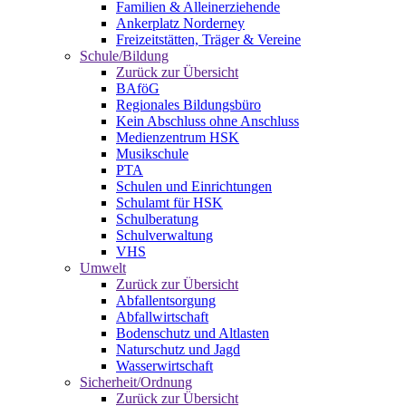
Familien & Alleinerziehende
Ankerplatz Norderney
Freizeitstätten, Träger & Vereine
Schule/Bildung
Zurück zur Übersicht
BAföG
Regionales Bildungsbüro
Kein Abschluss ohne Anschluss
Medienzentrum HSK
Musikschule
PTA
Schulen und Einrichtungen
Schulamt für HSK
Schulberatung
Schulverwaltung
VHS
Umwelt
Zurück zur Übersicht
Abfallentsorgung
Abfallwirtschaft
Bodenschutz und Altlasten
Naturschutz und Jagd
Wasserwirtschaft
Sicherheit/Ordnung
Zurück zur Übersicht