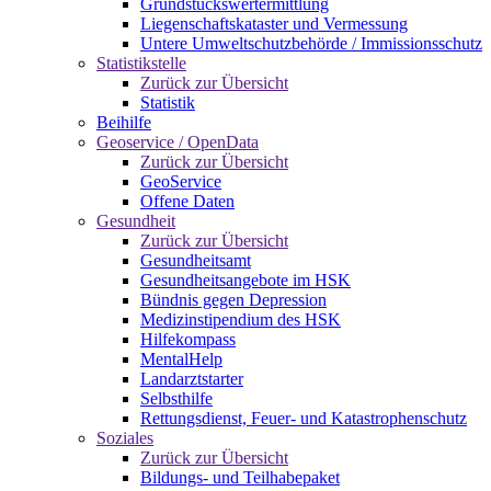
Grundstückswertermittlung
Liegenschaftskataster und Vermessung
Untere Umweltschutzbehörde / Immissionsschutz
Statistikstelle
Zurück zur Übersicht
Statistik
Beihilfe
Geoservice / OpenData
Zurück zur Übersicht
GeoService
Offene Daten
Gesundheit
Zurück zur Übersicht
Gesundheitsamt
Gesundheitsangebote im HSK
Bündnis gegen Depression
Medizinstipendium des HSK
Hilfekompass
MentalHelp
Landarztstarter
Selbsthilfe
Rettungsdienst, Feuer- und Katastrophenschutz
Soziales
Zurück zur Übersicht
Bildungs- und Teilhabepaket