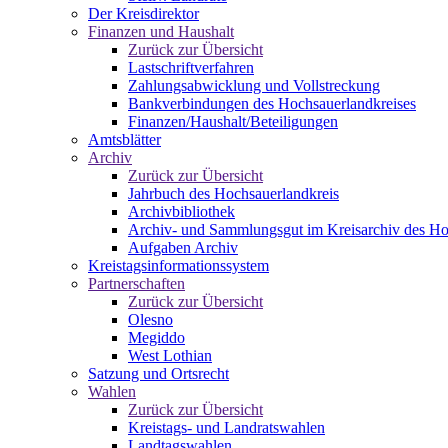
Der Kreisdirektor
Finanzen und Haushalt
Zurück zur Übersicht
Lastschriftverfahren
Zahlungsabwicklung und Vollstreckung
Bankverbindungen des Hochsauerlandkreises
Finanzen/Haushalt/Beteiligungen
Amtsblätter
Archiv
Zurück zur Übersicht
Jahrbuch des Hochsauerlandkreis
Archivbibliothek
Archiv- und Sammlungsgut im Kreisarchiv des Ho
Aufgaben Archiv
Kreistagsinformationssystem
Partnerschaften
Zurück zur Übersicht
Olesno
Megiddo
West Lothian
Satzung und Ortsrecht
Wahlen
Zurück zur Übersicht
Kreistags- und Landratswahlen
Landtagswahlen