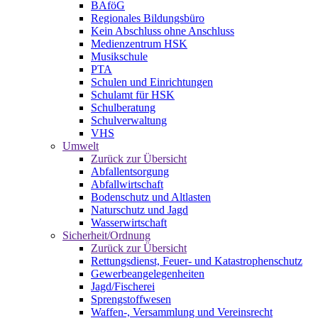
BAföG
Regionales Bildungsbüro
Kein Abschluss ohne Anschluss
Medienzentrum HSK
Musikschule
PTA
Schulen und Einrichtungen
Schulamt für HSK
Schulberatung
Schulverwaltung
VHS
Umwelt
Zurück zur Übersicht
Abfallentsorgung
Abfallwirtschaft
Bodenschutz und Altlasten
Naturschutz und Jagd
Wasserwirtschaft
Sicherheit/Ordnung
Zurück zur Übersicht
Rettungsdienst, Feuer- und Katastrophenschutz
Gewerbeangelegenheiten
Jagd/Fischerei
Sprengstoffwesen
Waffen-, Versammlung und Vereinsrecht