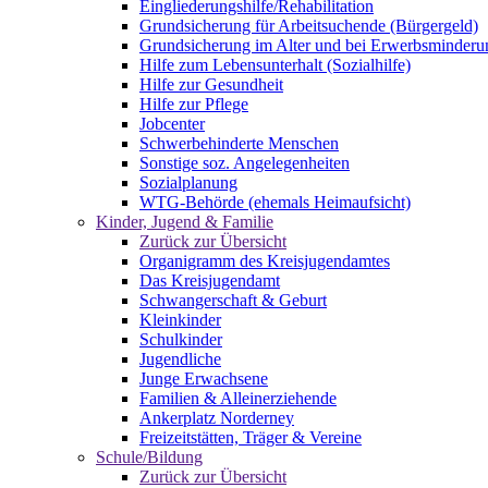
Eingliederungshilfe/Rehabilitation
Grundsicherung für Arbeitsuchende (Bürgergeld)
Grundsicherung im Alter und bei Erwerbsminderu
Hilfe zum Lebensunterhalt (Sozialhilfe)
Hilfe zur Gesundheit
Hilfe zur Pflege
Jobcenter
Schwerbehinderte Menschen
Sonstige soz. Angelegenheiten
Sozialplanung
WTG-Behörde (ehemals Heimaufsicht)
Kinder, Jugend & Familie
Zurück zur Übersicht
Organigramm des Kreisjugendamtes
Das Kreisjugendamt
Schwangerschaft & Geburt
Kleinkinder
Schulkinder
Jugendliche
Junge Erwachsene
Familien & Alleinerziehende
Ankerplatz Norderney
Freizeitstätten, Träger & Vereine
Schule/Bildung
Zurück zur Übersicht