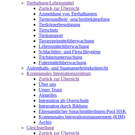
Tierhaltung/Lebensmittel
Zurück zur Übersicht
Anmeldung von Tierhaltungen
Tiergesundheit/ -seuchenbekämpfung
Tierkörperbeseitigung
Tierschutz
Tiertransport
Tierarzneimittelüberwachung
Lebensmittelüberwachung
Schlachttier- und Fleischhygiene
Trichinenuntersuchung
Futtermittelüberwachung
Aufenthalts- und Staatsangehörigkeitsrecht
Kommunales Integrationszentrum
Zurück zur Übersicht
Über uns
Unser Team
Aktuelles
Integration als Querschnitt
Integration durch Bildung
Ehrenamtlicher SprachmittlerInnen-Pool HSK
Kommunales Integrationsmanagement (KIM)
Archiv
Gleichstellung
Zurück zur Übersicht