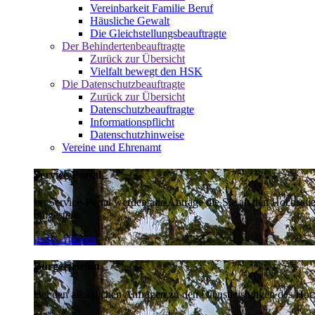
Vereinbarkeit Familie Beruf
Häusliche Gewalt
Die Gleichstellungsbeauftragte
Der Behindertenbeauftragte
Zurück zur Übersicht
Vielfalt bewegt den HSK
Die Datenschutzbeauftragte
Zurück zur Übersicht
Datenschutzbeauftragte
Informationspflicht
Datenschutzhinweise
Vereine und Ehrenamt
Service-Portal
Im Service-Portal werden alle Anträge die Sie an den Hochsau
umgestellt.
mehr erfahren
Bürgertelefon
Bei den alltäglichen Anfragen zu den Dienstleistungen des Hoch