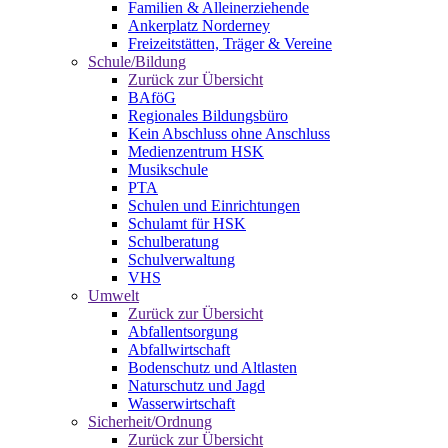
Familien & Alleinerziehende
Ankerplatz Norderney
Freizeitstätten, Träger & Vereine
Schule/Bildung
Zurück zur Übersicht
BAföG
Regionales Bildungsbüro
Kein Abschluss ohne Anschluss
Medienzentrum HSK
Musikschule
PTA
Schulen und Einrichtungen
Schulamt für HSK
Schulberatung
Schulverwaltung
VHS
Umwelt
Zurück zur Übersicht
Abfallentsorgung
Abfallwirtschaft
Bodenschutz und Altlasten
Naturschutz und Jagd
Wasserwirtschaft
Sicherheit/Ordnung
Zurück zur Übersicht