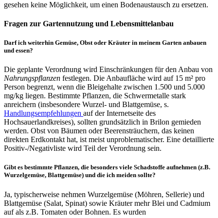
gesehen keine Möglichkeit, um einen Bodenaustausch zu ersetzen.
Fragen zur Gartennutzung und Lebensmittelanbau
Darf ich weiterhin Gemüse, Obst oder Kräuter in meinem Garten anbauen
und essen?
Die geplante Verordnung wird Einschränkungen für den Anbau von
Nahrungspflanzen
festlegen. Die Anbaufläche wird auf 15 m² pro
Person begrenzt, wenn die Bleigehalte zwischen 1.500 und 5.000
mg/kg liegen. Bestimmte Pflanzen, die Schwermetalle stark
anreichern (insbesondere Wurzel- und Blattgemüse, s.
Handlungsempfehlungen
auf der Internetseite des
Hochsauerlandkreises), sollten grundsätzlich in Brilon gemieden
werden. Obst von Bäumen oder Beerensträuchern, das keinen
direkten Erdkontakt hat, ist meist unproblematischer. Eine detaillierte
Positiv-/Negativliste wird Teil der Verordnung sein.
Gibt es bestimmte Pflanzen, die besonders viele Schadstoffe aufnehmen (z.B.
Wurzelgemüse, Blattgemüse) und die ich meiden sollte?
Ja, typischerweise nehmen Wurzelgemüse (Möhren, Sellerie) und
Blattgemüse (Salat, Spinat) sowie Kräuter mehr Blei und Cadmium
auf als z.B. Tomaten oder Bohnen. Es wurden