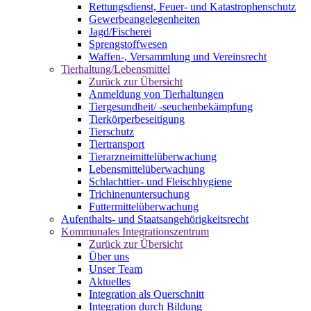
Rettungsdienst, Feuer- und Katastrophenschutz
Gewerbeangelegenheiten
Jagd/Fischerei
Sprengstoffwesen
Waffen-, Versammlung und Vereinsrecht
Tierhaltung/Lebensmittel
Zurück zur Übersicht
Anmeldung von Tierhaltungen
Tiergesundheit/ -seuchenbekämpfung
Tierkörperbeseitigung
Tierschutz
Tiertransport
Tierarzneimittelüberwachung
Lebensmittelüberwachung
Schlachttier- und Fleischhygiene
Trichinenuntersuchung
Futtermittelüberwachung
Aufenthalts- und Staatsangehörigkeitsrecht
Kommunales Integrationszentrum
Zurück zur Übersicht
Über uns
Unser Team
Aktuelles
Integration als Querschnitt
Integration durch Bildung