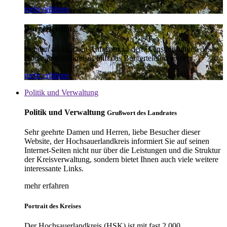
mehr erfahren
Bürgertelefon
Bei den alltäglichen Anfragen zu den Dienstleistungen des
Hochsauerlandkreises hilft das Bürgertelefon weiter.
mehr erfahren
Politik und Verwaltung
Politik und Verwaltung
Grußwort des Landrates
Sehr geehrte Damen und Herren, liebe Besucher dieser
Website, der Hochsauerlandkreis informiert Sie auf seinen
Internet-Seiten nicht nur über die Leistungen und die Struktur
der Kreisverwaltung, sondern bietet Ihnen auch viele weitere
interessante Links.
mehr erfahren
Portrait des Kreises
Der Hochsauerlandkreis (HSK) ist mit fast 2.000