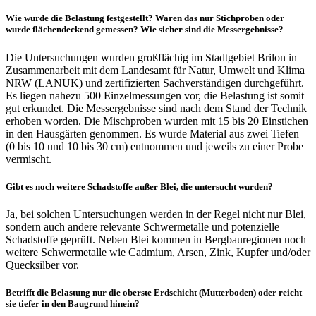
Wie wurde die Belastung festgestellt? Waren das nur Stichproben oder
wurde flächendeckend gemessen? Wie sicher sind die Messergebnisse?
Die Untersuchungen wurden großflächig im Stadtgebiet Brilon in
Zusammenarbeit mit dem Landesamt für Natur, Umwelt und Klima
NRW (LANUK) und zertifizierten Sachverständigen durchgeführt.
Es liegen nahezu 500 Einzelmessungen vor, die Belastung ist somit
gut erkundet. Die Messergebnisse sind nach dem Stand der Technik
erhoben worden. Die Mischproben wurden mit 15 bis 20 Einstichen
in den Hausgärten genommen. Es wurde Material aus zwei Tiefen
(0 bis 10 und 10 bis 30 cm) entnommen und jeweils zu einer Probe
vermischt.
Gibt es noch weitere Schadstoffe außer Blei, die untersucht wurden?
Ja, bei solchen Untersuchungen werden in der Regel nicht nur Blei,
sondern auch andere relevante Schwermetalle und potenzielle
Schadstoffe geprüft. Neben Blei kommen in Bergbauregionen noch
weitere Schwermetalle wie Cadmium, Arsen, Zink, Kupfer und/oder
Quecksilber vor.
Betrifft die Belastung nur die oberste Erdschicht (Mutterboden) oder reicht
sie tiefer in den Baugrund hinein?