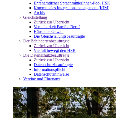
Ehrenamtlicher SprachmittlerInnen-Pool HSK
Kommunales Integrationsmanagement (KIM)
Archiv
Gleichstellung
Zurück zur Übersicht
Vereinbarkeit Familie Beruf
Häusliche Gewalt
Die Gleichstellungsbeauftragte
Der Behindertenbeauftragte
Zurück zur Übersicht
Vielfalt bewegt den HSK
Die Datenschutzbeauftragte
Zurück zur Übersicht
Datenschutzbeauftragte
Informationspflicht
Datenschutzhinweise
Vereine und Ehrenamt
Service-Portal
Im Service-Portal werden alle Anträge die Sie an den
Hochsauerlandkreis stellen können zentral vorgehalten. Die
noch vorhandenen PDF-Anträge werden nach und nach auf
intelligente Online-Anträge umgestellt.