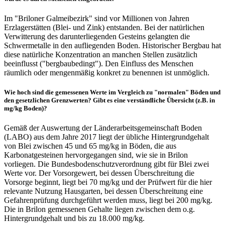
Im "Briloner Galmeibezirk" sind vor Millionen von Jahren
Erzlagerstätten (Blei- und Zink) entstanden. Bei der natürlichen
Verwitterung des darunterliegenden Gesteins gelangten die
Schwermetalle in den aufliegenden Boden. Historischer Bergbau hat
diese natürliche Konzentration an manchen Stellen zusätzlich
beeinflusst ("bergbaubedingt"). Den Einfluss des Menschen
räumlich oder mengenmäßig konkret zu benennen ist unmöglich.
Wie hoch sind die gemessenen Werte im Vergleich zu "normalen" Böden und
den gesetzlichen Grenzwerten? Gibt es eine verständliche Übersicht (z.B. in
mg/kg Boden)?
Gemäß der Auswertung der Länderarbeitsgemeinschaft Boden
(LABO) aus dem Jahre 2017 liegt der übliche Hintergrundgehalt
von Blei zwischen 45 und 65 mg/kg in Böden, die aus
Karbonatgesteinen hervorgegangen sind, wie sie in Brilon
vorliegen. Die Bundesbodenschutzverordnung gibt für Blei zwei
Werte vor. Der Vorsorgewert, bei dessen Überschreitung die
Vorsorge beginnt, liegt bei 70 mg/kg und der Prüfwert für die hier
relevante Nutzung Hausgarten, bei dessen Überschreitung eine
Gefahrenprüfung durchgeführt werden muss, liegt bei 200 mg/kg.
Die in Brilon gemessenen Gehalte liegen zwischen dem o.g.
Hintergrundgehalt und bis zu 18.000 mg/kg.