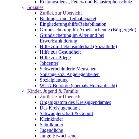
Rettungsdienst, Feuer- und Katastrophenschutz
Soziales
Zurück zur Übersicht
Bildungs- und Teilhabepaket
Eingliederungshilfe/Rehabilitation
Grundsicherung für Arbeitsuchende (Bürgergeld)
Grundsicherung im Alter und bei
Erwerbsminderung
Hilfe zum Lebensunterhalt (Sozialhilfe)
Hilfe zur Gesundheit
Hilfe zur Pflege
Jobcenter
Schwerbehinderte Menschen
Sonstige soz. Angelegenheiten
Sozialplanung
WTG-Behörde (ehemals Heimaufsicht)
Kinder, Jugend & Familie
Zurück zur Übersicht
Organigramm des Kreisjugendamtes
Das Kreisjugendamt
Schwangerschaft & Geburt
Kleinkinder
Schulkinder
Jugendliche
Junge Erwachsene