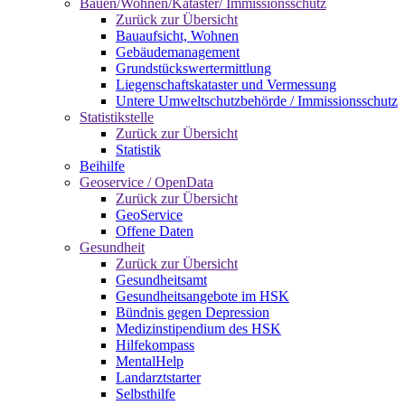
Bauen/Wohnen/Kataster/ Immissionsschutz
Zurück zur Übersicht
Bauaufsicht, Wohnen
Gebäudemanagement
Grundstückswertermittlung
Liegenschaftskataster und Vermessung
Untere Umweltschutzbehörde / Immissionsschutz
Statistikstelle
Zurück zur Übersicht
Statistik
Beihilfe
Geoservice / OpenData
Zurück zur Übersicht
GeoService
Offene Daten
Gesundheit
Zurück zur Übersicht
Gesundheitsamt
Gesundheitsangebote im HSK
Bündnis gegen Depression
Medizinstipendium des HSK
Hilfekompass
MentalHelp
Landarztstarter
Selbsthilfe