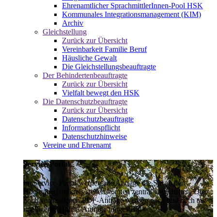
Ehrenamtlicher SprachmittlerInnen-Pool HSK
Kommunales Integrationsmanagement (KIM)
Archiv
Gleichstellung
Zurück zur Übersicht
Vereinbarkeit Familie Beruf
Häusliche Gewalt
Die Gleichstellungsbeauftragte
Der Behindertenbeauftragte
Zurück zur Übersicht
Vielfalt bewegt den HSK
Die Datenschutzbeauftragte
Zurück zur Übersicht
Datenschutzbeauftragte
Informationspflicht
Datenschutzhinweise
Vereine und Ehrenamt
Service-Portal
Im Service-Portal werden alle Anträge die Sie an den
Hochsauerlandkreis stellen können zentral vorgehalten. Die
noch vorhandenen PDF-Anträge werden nach und nach auf
intelligente Online-Anträge umgestellt.