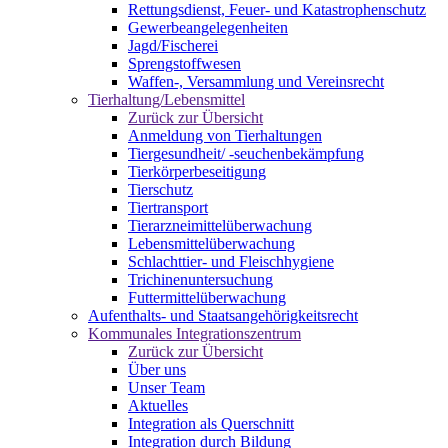
Rettungsdienst, Feuer- und Katastrophenschutz
Gewerbeangelegenheiten
Jagd/Fischerei
Sprengstoffwesen
Waffen-, Versammlung und Vereinsrecht
Tierhaltung/Lebensmittel
Zurück zur Übersicht
Anmeldung von Tierhaltungen
Tiergesundheit/ -seuchenbekämpfung
Tierkörperbeseitigung
Tierschutz
Tiertransport
Tierarzneimittelüberwachung
Lebensmittelüberwachung
Schlachttier- und Fleischhygiene
Trichinenuntersuchung
Futtermittelüberwachung
Aufenthalts- und Staatsangehörigkeitsrecht
Kommunales Integrationszentrum
Zurück zur Übersicht
Über uns
Unser Team
Aktuelles
Integration als Querschnitt
Integration durch Bildung