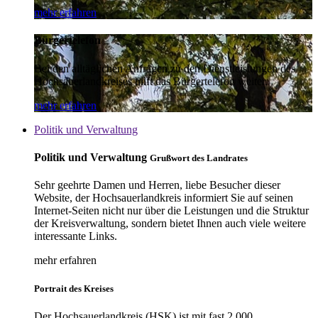
mehr erfahren
Bürgertelefon
Bei den alltäglichen Anfragen zu den Dienstleistungen des
Hochsauerlandkreises hilft das Bürgertelefon weiter.
mehr erfahren
Politik und Verwaltung
Politik und Verwaltung
Grußwort des Landrates
Sehr geehrte Damen und Herren, liebe Besucher dieser
Website, der Hochsauerlandkreis informiert Sie auf seinen
Internet-Seiten nicht nur über die Leistungen und die Struktur
der Kreisverwaltung, sondern bietet Ihnen auch viele weitere
interessante Links.
mehr erfahren
Portrait des Kreises
Der Hochsauerlandkreis (HSK) ist mit fast 2.000