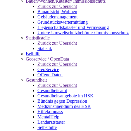
Bauen/Wohnen/Kataster/ Immissionsschutz
Zurück zur Übersicht
Bauaufsicht, Wohnen
Gebäudemanagement
Grundstückswertermittlung
Liegenschaftskataster und Vermessung
Untere Umweltschutzbehörde / Immissionsschutz
Statistikstelle
Zurück zur Übersicht
Statistik
Beihilfe
Geoservice / OpenData
Zurück zur Übersicht
GeoService
Offene Daten
Gesundheit
Zurück zur Übersicht
Gesundheitsamt
Gesundheitsangebote im HSK
Bündnis gegen Depression
Medizinstipendium des HSK
Hilfekompass
MentalHelp
Landarztstarter
Selbsthilfe