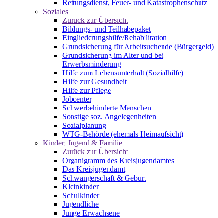
Rettungsdienst, Feuer- und Katastrophenschutz
Soziales
Zurück zur Übersicht
Bildungs- und Teilhabepaket
Eingliederungshilfe/Rehabilitation
Grundsicherung für Arbeitsuchende (Bürgergeld)
Grundsicherung im Alter und bei
Erwerbsminderung
Hilfe zum Lebensunterhalt (Sozialhilfe)
Hilfe zur Gesundheit
Hilfe zur Pflege
Jobcenter
Schwerbehinderte Menschen
Sonstige soz. Angelegenheiten
Sozialplanung
WTG-Behörde (ehemals Heimaufsicht)
Kinder, Jugend & Familie
Zurück zur Übersicht
Organigramm des Kreisjugendamtes
Das Kreisjugendamt
Schwangerschaft & Geburt
Kleinkinder
Schulkinder
Jugendliche
Junge Erwachsene