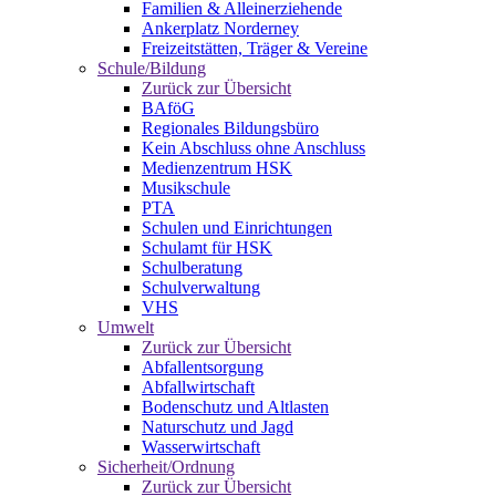
Familien & Alleinerziehende
Ankerplatz Norderney
Freizeitstätten, Träger & Vereine
Schule/Bildung
Zurück zur Übersicht
BAföG
Regionales Bildungsbüro
Kein Abschluss ohne Anschluss
Medienzentrum HSK
Musikschule
PTA
Schulen und Einrichtungen
Schulamt für HSK
Schulberatung
Schulverwaltung
VHS
Umwelt
Zurück zur Übersicht
Abfallentsorgung
Abfallwirtschaft
Bodenschutz und Altlasten
Naturschutz und Jagd
Wasserwirtschaft
Sicherheit/Ordnung
Zurück zur Übersicht