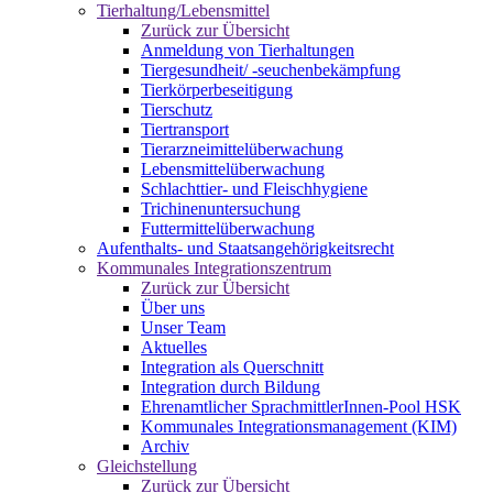
Tierhaltung/Lebensmittel
Zurück zur Übersicht
Anmeldung von Tierhaltungen
Tiergesundheit/ -seuchenbekämpfung
Tierkörperbeseitigung
Tierschutz
Tiertransport
Tierarzneimittelüberwachung
Lebensmittelüberwachung
Schlachttier- und Fleischhygiene
Trichinenuntersuchung
Futtermittelüberwachung
Aufenthalts- und Staatsangehörigkeitsrecht
Kommunales Integrationszentrum
Zurück zur Übersicht
Über uns
Unser Team
Aktuelles
Integration als Querschnitt
Integration durch Bildung
Ehrenamtlicher SprachmittlerInnen-Pool HSK
Kommunales Integrationsmanagement (KIM)
Archiv
Gleichstellung
Zurück zur Übersicht