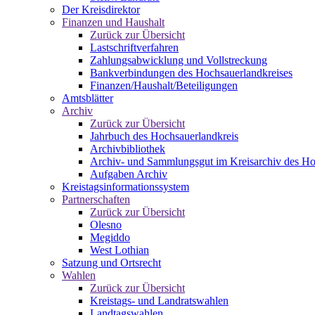
Der Kreisdirektor
Finanzen und Haushalt
Zurück zur Übersicht
Lastschriftverfahren
Zahlungsabwicklung und Vollstreckung
Bankverbindungen des Hochsauerlandkreises
Finanzen/Haushalt/Beteiligungen
Amtsblätter
Archiv
Zurück zur Übersicht
Jahrbuch des Hochsauerlandkreis
Archivbibliothek
Archiv- und Sammlungsgut im Kreisarchiv des Ho
Aufgaben Archiv
Kreistagsinformationssystem
Partnerschaften
Zurück zur Übersicht
Olesno
Megiddo
West Lothian
Satzung und Ortsrecht
Wahlen
Zurück zur Übersicht
Kreistags- und Landratswahlen
Landtagswahlen