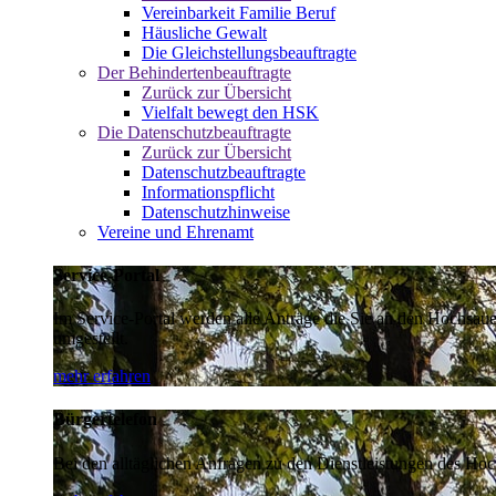
Vereinbarkeit Familie Beruf
Häusliche Gewalt
Die Gleichstellungsbeauftragte
Der Behindertenbeauftragte
Zurück zur Übersicht
Vielfalt bewegt den HSK
Die Datenschutzbeauftragte
Zurück zur Übersicht
Datenschutzbeauftragte
Informationspflicht
Datenschutzhinweise
Vereine und Ehrenamt
Service-Portal
Im Service-Portal werden alle Anträge die Sie an den Hochsau
umgestellt.
mehr erfahren
Bürgertelefon
Bei den alltäglichen Anfragen zu den Dienstleistungen des Hoch