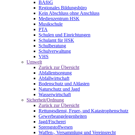
BAföG
Regionales Bildungsbüro
Kein Abschluss ohne Anschluss
Medienzentrum HSK
Musikschule
PTA
Schulen und Einrichtungen
Schulamt für HSK
Schulberatung
Schulverwaltung
VHS
Umwelt
Zurück zur Übersicht
Abfallentsorgung
Abfallwirtschaft
Bodenschutz und Altlasten
Naturschutz und Jagd
Wasserwirtschaft
Sicherheit/Ordnung
Zurück zur Übersicht
Rettungsdienst, Feuer- und Katastrophenschutz
Gewerbeangelegenheiten
Jagd/Fischerei
Sprengstoffwesen
Waffen-, Versammlung und Vereinsrecht