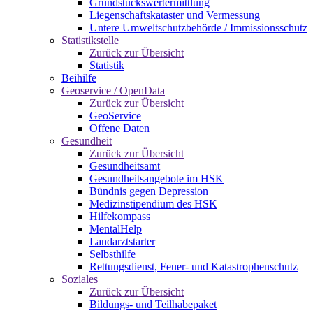
Grundstückswertermittlung
Liegenschaftskataster und Vermessung
Untere Umweltschutzbehörde / Immissionsschutz
Statistikstelle
Zurück zur Übersicht
Statistik
Beihilfe
Geoservice / OpenData
Zurück zur Übersicht
GeoService
Offene Daten
Gesundheit
Zurück zur Übersicht
Gesundheitsamt
Gesundheitsangebote im HSK
Bündnis gegen Depression
Medizinstipendium des HSK
Hilfekompass
MentalHelp
Landarztstarter
Selbsthilfe
Rettungsdienst, Feuer- und Katastrophenschutz
Soziales
Zurück zur Übersicht
Bildungs- und Teilhabepaket