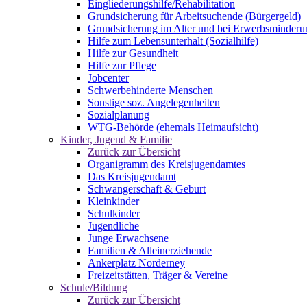
Eingliederungshilfe/Rehabilitation
Grundsicherung für Arbeitsuchende (Bürgergeld)
Grundsicherung im Alter und bei Erwerbsminderu
Hilfe zum Lebensunterhalt (Sozialhilfe)
Hilfe zur Gesundheit
Hilfe zur Pflege
Jobcenter
Schwerbehinderte Menschen
Sonstige soz. Angelegenheiten
Sozialplanung
WTG-Behörde (ehemals Heimaufsicht)
Kinder, Jugend & Familie
Zurück zur Übersicht
Organigramm des Kreisjugendamtes
Das Kreisjugendamt
Schwangerschaft & Geburt
Kleinkinder
Schulkinder
Jugendliche
Junge Erwachsene
Familien & Alleinerziehende
Ankerplatz Norderney
Freizeitstätten, Träger & Vereine
Schule/Bildung
Zurück zur Übersicht