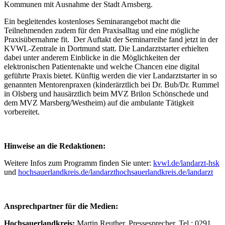
Kommunen mit Ausnahme der Stadt Arnsberg.
Ein begleitendes kostenloses Seminarangebot macht die
Teilnehmenden zudem für den Praxisalltag und eine mögliche
Praxisübernahme fit. Der Auftakt der Seminarreihe fand jetzt in der
KVWL-Zentrale in Dortmund statt. Die Landarztstarter erhielten
dabei unter anderem Einblicke in die Möglichkeiten der
elektronischen Patientenakte und welche Chancen eine digital
geführte Praxis bietet. Künftig werden die vier Landarztstarter in so
genannten Mentorenpraxen (kinderärztlich bei Dr. Bub/Dr. Rummel
in Olsberg und hausärztlich beim MVZ Brilon Schönschede und
dem MVZ Marsberg/Westheim) auf die ambulante Tätigkeit
vorbereitet.
Hinweise an die Redaktionen:
Weitere Infos zum Programm finden Sie unter:
kvwl.de/landarzt-hsk
und
hochsauerlandkreis.de/landarzthochsauerlandkreis.de/landarzt
Ansprechpartner für die Medien:
Hochsauerlandkreis:
Martin Reuther, Pressesprecher, Tel.: 0291