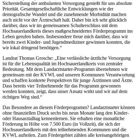
Sicherstellung der ambulanten Versorgung genießt für uns absolute
Priorität. Gesamtgesellschaftliche Entwicklungen wie der
demografische Wandel und die zunehmende Morbidität machen
auch nicht vor der Ärzteschaft halt. Daher bin ich sehr glücklich
darüber, dass wir im gemeinsamen Schulterschluss mit dem
Hochsauerlandkreis dieses maßgeschneidertes Förderprogramm ins
Leben gerufen haben. Insbesondere freue mich darüber, dass wir
bereits zwei Kinder- und Jugendmediziner gewinnen konnten, die
wir lokal dringend benötigen.“
Landrat Thomas Grosche: „Eine verlässliche ärztliche Versorgung
ist für die Lebensqualität im Hochsauerlandkreis von zentraler
Bedeutung. Mit dem Landarztstarter-Programm übernehmen wir
gemeinsam mit der KVWL und unseren Kommunen Verantwortung
und schaffen konkrete Perspektiven für junge Ärztinnen und Ärzte.
Dass bereits vier Teilnehmende für das Programm gewonnen
werden konnten, zeigt, dass unser Ansatz wirkt und wir auf dem
richtigen Weg sind.“
Das Besondere an diesem Förderprogramm? Landarztstarter können
ohne finanziellen Druck sechs bis neun Monate lang den Kinder-
oder Hausarztalltag kennenlernen. Sie erhalten eine monatliche
Förderung in Höhe von 7.500 Euro (in Vollzeit), die sich der
Hochsauerlandkreis mit den teilnehmenden Kommunen und die
KVWL aufteilen. Zum Fördergebiet zählen alle kreisangehörigen