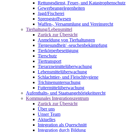
Rettungsdienst, Feuer- und Katastrophenschutz
Gewerbeangelegenheiten
Jagd/Fischerei
Sprengstoffwesen
Waffen-, Versammlung und Vereinsrecht
Tierhaltung/Lebensmittel
Zurück zur Übersicht
Anmeldung von Tierhaltungen
Tiergesundheit/ -seuchenbekämpfung
Tierkörperbeseitigung
Tierschutz
Tiertransport
Tierarzneimittelüberwachung
Lebensmittelüberwachung
Schlachttier- und Fleischhygiene
Trichinenuntersuchung
Futtermittelüberwachung
Aufenthalts- und Staatsangehörigkeitsrecht
Kommunales Integrationszentrum
Zurück zur Übersicht
Über uns
Unser Team
Aktuelles
Integration als Querschnitt
Integration durch Bildung