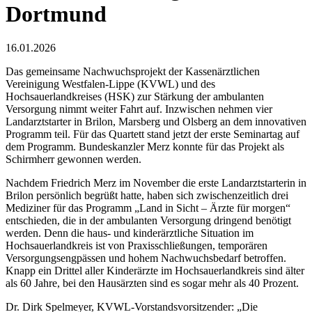
Dortmund
16.01.2026
Das gemeinsame Nachwuchsprojekt der Kassenärztlichen
Vereinigung Westfalen-Lippe (KVWL) und des
Hochsauerlandkreises (HSK) zur Stärkung der ambulanten
Versorgung nimmt weiter Fahrt auf. Inzwischen nehmen vier
Landarztstarter in Brilon, Marsberg und Olsberg an dem innovativen
Programm teil. Für das Quartett stand jetzt der erste Seminartag auf
dem Programm. Bundeskanzler Merz konnte für das Projekt als
Schirmherr gewonnen werden.
Nachdem Friedrich Merz im November die erste Landarztstarterin in
Brilon persönlich begrüßt hatte, haben sich zwischenzeitlich drei
Mediziner für das Programm „Land in Sicht – Ärzte für morgen“
entschieden, die in der ambulanten Versorgung dringend benötigt
werden. Denn die haus- und kinderärztliche Situation im
Hochsauerlandkreis ist von Praxisschließungen, temporären
Versorgungsengpässen und hohem Nachwuchsbedarf betroffen.
Knapp ein Drittel aller Kinderärzte im Hochsauerlandkreis sind älter
als 60 Jahre, bei den Hausärzten sind es sogar mehr als 40 Prozent.
Dr. Dirk Spelmeyer, KVWL-Vorstandsvorsitzender: „Die