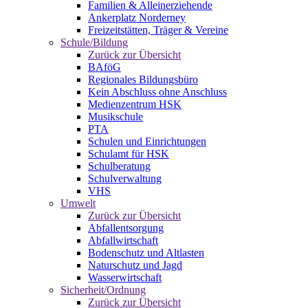
Familien & Alleinerziehende
Ankerplatz Norderney
Freizeitstätten, Träger & Vereine
Schule/Bildung
Zurück zur Übersicht
BAföG
Regionales Bildungsbüro
Kein Abschluss ohne Anschluss
Medienzentrum HSK
Musikschule
PTA
Schulen und Einrichtungen
Schulamt für HSK
Schulberatung
Schulverwaltung
VHS
Umwelt
Zurück zur Übersicht
Abfallentsorgung
Abfallwirtschaft
Bodenschutz und Altlasten
Naturschutz und Jagd
Wasserwirtschaft
Sicherheit/Ordnung
Zurück zur Übersicht