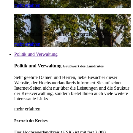
mehr erfahren
Bürgertelefon
Bei den alltäglichen Anfragen zu den Dienstleistungen des
Hochsauerlandkreises hilft das Bürgertelefon weiter.
mehr erfahren
Politik und Verwaltung
Politik und Verwaltung
Grußwort des Landrates
Sehr geehrte Damen und Herren, liebe Besucher dieser
Website, der Hochsauerlandkreis informiert Sie auf seinen
Internet-Seiten nicht nur über die Leistungen und die Struktur
der Kreisverwaltung, sondern bietet Ihnen auch viele weitere
interessante Links.
mehr erfahren
Portrait des Kreises
Der Hochsauerlandkreis (HSK) ist mit fast 2.000