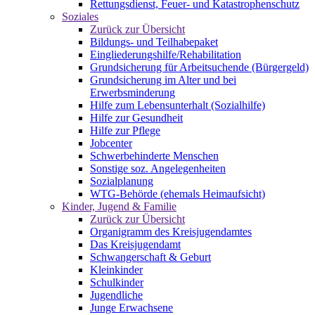
Rettungsdienst, Feuer- und Katastrophenschutz
Soziales
Zurück zur Übersicht
Bildungs- und Teilhabepaket
Eingliederungshilfe/Rehabilitation
Grundsicherung für Arbeitsuchende (Bürgergeld)
Grundsicherung im Alter und bei
Erwerbsminderung
Hilfe zum Lebensunterhalt (Sozialhilfe)
Hilfe zur Gesundheit
Hilfe zur Pflege
Jobcenter
Schwerbehinderte Menschen
Sonstige soz. Angelegenheiten
Sozialplanung
WTG-Behörde (ehemals Heimaufsicht)
Kinder, Jugend & Familie
Zurück zur Übersicht
Organigramm des Kreisjugendamtes
Das Kreisjugendamt
Schwangerschaft & Geburt
Kleinkinder
Schulkinder
Jugendliche
Junge Erwachsene