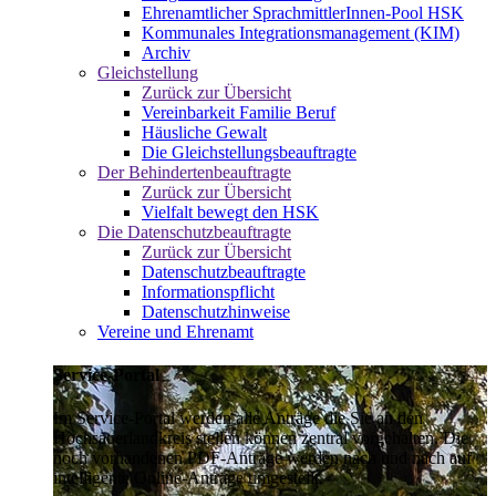
Ehrenamtlicher SprachmittlerInnen-Pool HSK
Kommunales Integrationsmanagement (KIM)
Archiv
Gleichstellung
Zurück zur Übersicht
Vereinbarkeit Familie Beruf
Häusliche Gewalt
Die Gleichstellungsbeauftragte
Der Behindertenbeauftragte
Zurück zur Übersicht
Vielfalt bewegt den HSK
Die Datenschutzbeauftragte
Zurück zur Übersicht
Datenschutzbeauftragte
Informationspflicht
Datenschutzhinweise
Vereine und Ehrenamt
Service-Portal
Im Service-Portal werden alle Anträge die Sie an den
Hochsauerlandkreis stellen können zentral vorgehalten. Die
noch vorhandenen PDF-Anträge werden nach und nach auf
intelligente Online-Anträge umgestellt.