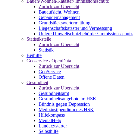
Bauen/Wohnen/Kataster/ Immissionsschutz
Zurück zur Übersicht
Bauaufsicht, Wohnen
Gebäudemanagement
Grundstückswertermittlung
Liegenschaftskataster und Vermessung
Untere Umweltschutzbehörde / Immissionsschutz
Statistikstelle
Zurück zur Übersicht
Statistik
Beihilfe
Geoservice / OpenData
Zurück zur Übersicht
GeoService
Offene Daten
Gesundheit
Zurück zur Übersicht
Gesundheitsamt
Gesundheitsangebote im HSK
Bündnis gegen Depression
Medizinstipendium des HSK
Hilfekompass
MentalHelp
Landarztstarter
Selbsthilfe