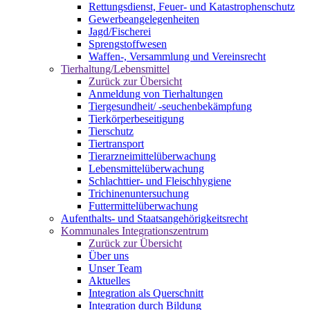
Rettungsdienst, Feuer- und Katastrophenschutz
Gewerbeangelegenheiten
Jagd/Fischerei
Sprengstoffwesen
Waffen-, Versammlung und Vereinsrecht
Tierhaltung/Lebensmittel
Zurück zur Übersicht
Anmeldung von Tierhaltungen
Tiergesundheit/ -seuchenbekämpfung
Tierkörperbeseitigung
Tierschutz
Tiertransport
Tierarzneimittelüberwachung
Lebensmittelüberwachung
Schlachttier- und Fleischhygiene
Trichinenuntersuchung
Futtermittelüberwachung
Aufenthalts- und Staatsangehörigkeitsrecht
Kommunales Integrationszentrum
Zurück zur Übersicht
Über uns
Unser Team
Aktuelles
Integration als Querschnitt
Integration durch Bildung