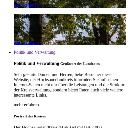
mehr erfahren
Bürgertelefon
Bei den alltäglichen Anfragen zu den Dienstleistungen des
Hochsauerlandkreises hilft das Bürgertelefon weiter.
mehr erfahren
Politik und Verwaltung
Politik und Verwaltung
Grußwort des Landrates
Sehr geehrte Damen und Herren, liebe Besucher dieser
Website, der Hochsauerlandkreis informiert Sie auf seinen
Internet-Seiten nicht nur über die Leistungen und die Struktur
der Kreisverwaltung, sondern bietet Ihnen auch viele weitere
interessante Links.
mehr erfahren
Portrait des Kreises
Der Hochsauerlandkreis (HSK) ist mit fast 2.000