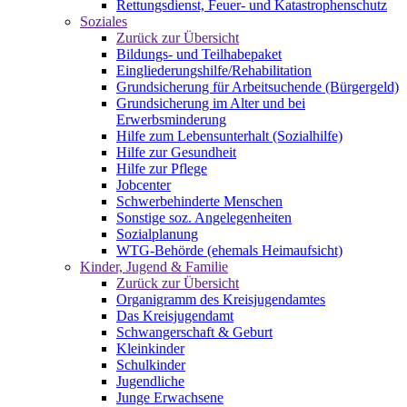
Rettungsdienst, Feuer- und Katastrophenschutz
Soziales
Zurück zur Übersicht
Bildungs- und Teilhabepaket
Eingliederungshilfe/Rehabilitation
Grundsicherung für Arbeitsuchende (Bürgergeld)
Grundsicherung im Alter und bei
Erwerbsminderung
Hilfe zum Lebensunterhalt (Sozialhilfe)
Hilfe zur Gesundheit
Hilfe zur Pflege
Jobcenter
Schwerbehinderte Menschen
Sonstige soz. Angelegenheiten
Sozialplanung
WTG-Behörde (ehemals Heimaufsicht)
Kinder, Jugend & Familie
Zurück zur Übersicht
Organigramm des Kreisjugendamtes
Das Kreisjugendamt
Schwangerschaft & Geburt
Kleinkinder
Schulkinder
Jugendliche
Junge Erwachsene