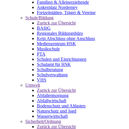
Familien & Alleinerziehende
Ankerplatz Norderney
Freizeitstätten, Träger & Vereine
Schule/Bildung
Zurück zur Übersicht
BAföG
Regionales Bildungsbüro
Kein Abschluss ohne Anschluss
Medienzentrum HSK
Musikschule
PTA
Schulen und Einrichtungen
Schulamt für HSK
Schulberatung
Schulverwaltung
VHS
Umwelt
Zurück zur Übersicht
Abfallentsorgung
Abfallwirtschaft
Bodenschutz und Altlasten
Naturschutz und Jagd
Wasserwirtschaft
Sicherheit/Ordnung
Zurück zur Übersicht