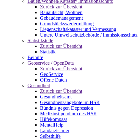
Bauen/Wohnen/Kataster/ Immissionsschutz
Zurück zur Übersicht
Bauaufsicht, Wohnen
Gebäudemanagement
Grundstückswertermittlung
Liegenschaftskataster und Vermessung
Untere Umweltschutzbehörde / Immissionsschutz
Statistikstelle
Zurück zur Übersicht
Statistik
Beihilfe
Geoservice / OpenData
Zurück zur Übersicht
GeoService
Offene Daten
Gesundheit
Zurück zur Übersicht
Gesundheitsamt
Gesundheitsangebote im HSK
Bündnis gegen Depression
Medizinstipendium des HSK
Hilfekompass
MentalHelp
Landarztstarter
Selbsthilfe