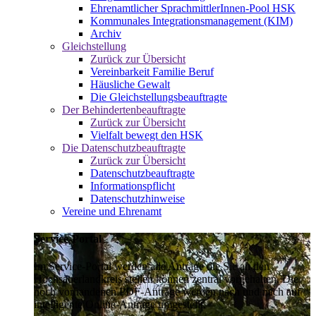
Ehrenamtlicher SprachmittlerInnen-Pool HSK
Kommunales Integrationsmanagement (KIM)
Archiv
Gleichstellung
Zurück zur Übersicht
Vereinbarkeit Familie Beruf
Häusliche Gewalt
Die Gleichstellungsbeauftragte
Der Behindertenbeauftragte
Zurück zur Übersicht
Vielfalt bewegt den HSK
Die Datenschutzbeauftragte
Zurück zur Übersicht
Datenschutzbeauftragte
Informationspflicht
Datenschutzhinweise
Vereine und Ehrenamt
Service-Portal
Im Service-Portal werden alle Anträge die Sie an den
Hochsauerlandkreis stellen können zentral vorgehalten. Die
noch vorhandenen PDF-Anträge werden nach und nach auf
intelligente Online-Anträge umgestellt.