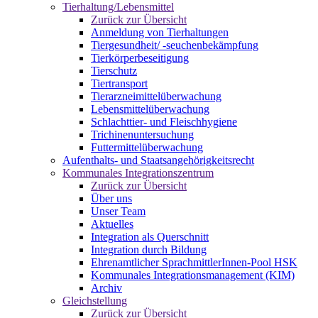
Tierhaltung/Lebensmittel
Zurück zur Übersicht
Anmeldung von Tierhaltungen
Tiergesundheit/ -seuchenbekämpfung
Tierkörperbeseitigung
Tierschutz
Tiertransport
Tierarzneimittelüberwachung
Lebensmittelüberwachung
Schlachttier- und Fleischhygiene
Trichinenuntersuchung
Futtermittelüberwachung
Aufenthalts- und Staatsangehörigkeitsrecht
Kommunales Integrationszentrum
Zurück zur Übersicht
Über uns
Unser Team
Aktuelles
Integration als Querschnitt
Integration durch Bildung
Ehrenamtlicher SprachmittlerInnen-Pool HSK
Kommunales Integrationsmanagement (KIM)
Archiv
Gleichstellung
Zurück zur Übersicht