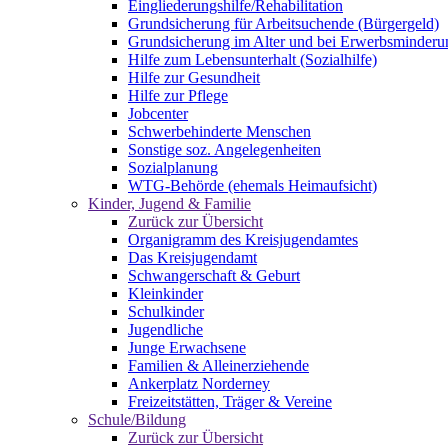
Eingliederungshilfe/Rehabilitation
Grundsicherung für Arbeitsuchende (Bürgergeld)
Grundsicherung im Alter und bei Erwerbsminderu
Hilfe zum Lebensunterhalt (Sozialhilfe)
Hilfe zur Gesundheit
Hilfe zur Pflege
Jobcenter
Schwerbehinderte Menschen
Sonstige soz. Angelegenheiten
Sozialplanung
WTG-Behörde (ehemals Heimaufsicht)
Kinder, Jugend & Familie
Zurück zur Übersicht
Organigramm des Kreisjugendamtes
Das Kreisjugendamt
Schwangerschaft & Geburt
Kleinkinder
Schulkinder
Jugendliche
Junge Erwachsene
Familien & Alleinerziehende
Ankerplatz Norderney
Freizeitstätten, Träger & Vereine
Schule/Bildung
Zurück zur Übersicht