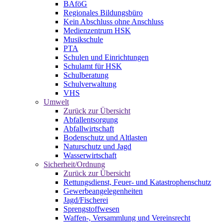
BAföG
Regionales Bildungsbüro
Kein Abschluss ohne Anschluss
Medienzentrum HSK
Musikschule
PTA
Schulen und Einrichtungen
Schulamt für HSK
Schulberatung
Schulverwaltung
VHS
Umwelt
Zurück zur Übersicht
Abfallentsorgung
Abfallwirtschaft
Bodenschutz und Altlasten
Naturschutz und Jagd
Wasserwirtschaft
Sicherheit/Ordnung
Zurück zur Übersicht
Rettungsdienst, Feuer- und Katastrophenschutz
Gewerbeangelegenheiten
Jagd/Fischerei
Sprengstoffwesen
Waffen-, Versammlung und Vereinsrecht