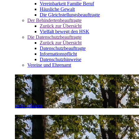
Vereinbarkeit Familie Beruf
Häusliche Gewalt
Die Gleichstellungsbeauftragte
Der Behindertenbeauftragte
Zurück zur Übersicht
Vielfalt bewegt den HSK
Die Datenschutzbeauftragte
Zurück zur Übersicht
Datenschutzbeauftragte
Informationspflicht
Datenschutzhinweise
Vereine und Ehrenamt
Service-Portal
Im Service-Portal werden alle Anträge die Sie an den Hochsau
umgestellt.
mehr erfahren
Bürgertelefon
Bei den alltäglichen Anfragen zu den Dienstleistungen des Hoch