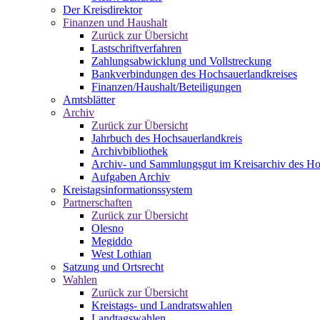
Der Kreisdirektor
Finanzen und Haushalt
Zurück zur Übersicht
Lastschriftverfahren
Zahlungsabwicklung und Vollstreckung
Bankverbindungen des Hochsauerlandkreises
Finanzen/Haushalt/Beteiligungen
Amtsblätter
Archiv
Zurück zur Übersicht
Jahrbuch des Hochsauerlandkreis
Archivbibliothek
Archiv- und Sammlungsgut im Kreisarchiv des Ho
Aufgaben Archiv
Kreistagsinformationssystem
Partnerschaften
Zurück zur Übersicht
Olesno
Megiddo
West Lothian
Satzung und Ortsrecht
Wahlen
Zurück zur Übersicht
Kreistags- und Landratswahlen
Landtagswahlen