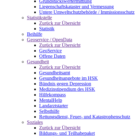
Grundstückswertermittlung
Liegenschaftskataster und Vermessung
Untere Umweltschutzbehörde / Immissionsschutz
Statistikstelle
Zurück zur Übersicht
Statistik
Beihilfe
Geoservice / OpenData
Zurück zur Übersicht
GeoService
Offene Daten
Gesundheit
Zurück zur Übersicht
Gesundheitsamt
Gesundheitsangebote im HSK
Bündnis gegen Depression
Medizinstipendium des HSK
Hilfekompass
MentalHelp
Landarztstarter
Selbsthilfe
Rettungsdienst, Feuer- und Katastrophenschutz
Soziales
Zurück zur Übersicht
Bildungs- und Teilhabepaket