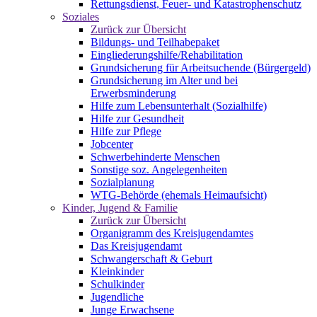
Rettungsdienst, Feuer- und Katastrophenschutz
Soziales
Zurück zur Übersicht
Bildungs- und Teilhabepaket
Eingliederungshilfe/Rehabilitation
Grundsicherung für Arbeitsuchende (Bürgergeld)
Grundsicherung im Alter und bei
Erwerbsminderung
Hilfe zum Lebensunterhalt (Sozialhilfe)
Hilfe zur Gesundheit
Hilfe zur Pflege
Jobcenter
Schwerbehinderte Menschen
Sonstige soz. Angelegenheiten
Sozialplanung
WTG-Behörde (ehemals Heimaufsicht)
Kinder, Jugend & Familie
Zurück zur Übersicht
Organigramm des Kreisjugendamtes
Das Kreisjugendamt
Schwangerschaft & Geburt
Kleinkinder
Schulkinder
Jugendliche
Junge Erwachsene