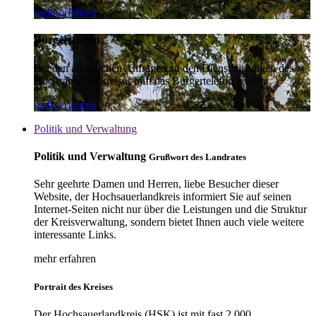
mehr erfahren
Bürgertelefon
Bei den alltäglichen Anfragen zu den Dienstleistungen des
Hochsauerlandkreises hilft das Bürgertelefon weiter.
mehr erfahren
Politik und Verwaltung
Politik und Verwaltung
Grußwort des Landrates
Sehr geehrte Damen und Herren, liebe Besucher dieser
Website, der Hochsauerlandkreis informiert Sie auf seinen
Internet-Seiten nicht nur über die Leistungen und die Struktur
der Kreisverwaltung, sondern bietet Ihnen auch viele weitere
interessante Links.
mehr erfahren
Portrait des Kreises
Der Hochsauerlandkreis (HSK) ist mit fast 2.000