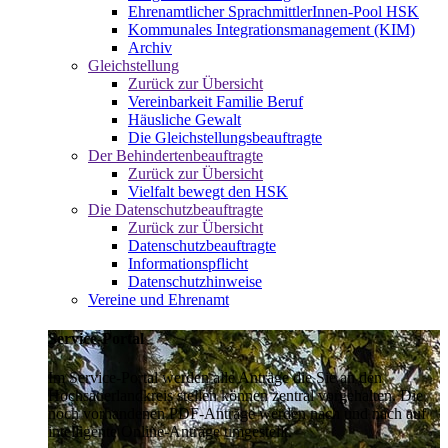
Ehrenamtlicher SprachmittlerInnen-Pool HSK
Kommunales Integrationsmanagement (KIM)
Archiv
Gleichstellung
Zurück zur Übersicht
Vereinbarkeit Familie Beruf
Häusliche Gewalt
Die Gleichstellungsbeauftragte
Der Behindertenbeauftragte
Zurück zur Übersicht
Vielfalt bewegt den HSK
Die Datenschutzbeauftragte
Zurück zur Übersicht
Datenschutzbeauftragte
Informationspflicht
Datenschutzhinweise
Vereine und Ehrenamt
Service-Portal
Im Service-Portal werden alle Anträge die Sie an den
Hochsauerlandkreis stellen können zentral vorgehalten. Die
noch vorhandenen PDF-Anträge werden nach und nach auf
intelligente Online-Anträge umgestellt.