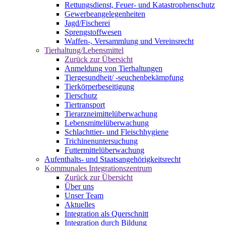
Rettungsdienst, Feuer- und Katastrophenschutz
Gewerbeangelegenheiten
Jagd/Fischerei
Sprengstoffwesen
Waffen-, Versammlung und Vereinsrecht
Tierhaltung/Lebensmittel
Zurück zur Übersicht
Anmeldung von Tierhaltungen
Tiergesundheit/ -seuchenbekämpfung
Tierkörperbeseitigung
Tierschutz
Tiertransport
Tierarzneimittelüberwachung
Lebensmittelüberwachung
Schlachttier- und Fleischhygiene
Trichinenuntersuchung
Futtermittelüberwachung
Aufenthalts- und Staatsangehörigkeitsrecht
Kommunales Integrationszentrum
Zurück zur Übersicht
Über uns
Unser Team
Aktuelles
Integration als Querschnitt
Integration durch Bildung