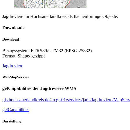
Jagdreviere im Hochsauerlandkreis als flächenförmige Objekte.
Downloads
Download
Bezugssystem: ETRS89/UTM32 (EPSG:25832)
Format: Shape/ gezippt
Jagdreviere
WebMapService
getCapabilities der Jagdreviere WMS
gis.hochsauerlandkreis.de/arcgis01/services/jaris/Jagdreviere/MapS
getCapabilities
Darstellung