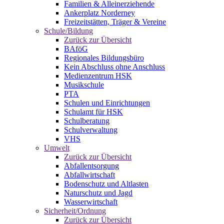
Familien & Alleinerziehende
Ankerplatz Norderney
Freizeitstätten, Träger & Vereine
Schule/Bildung
Zurück zur Übersicht
BAföG
Regionales Bildungsbüro
Kein Abschluss ohne Anschluss
Medienzentrum HSK
Musikschule
PTA
Schulen und Einrichtungen
Schulamt für HSK
Schulberatung
Schulverwaltung
VHS
Umwelt
Zurück zur Übersicht
Abfallentsorgung
Abfallwirtschaft
Bodenschutz und Altlasten
Naturschutz und Jagd
Wasserwirtschaft
Sicherheit/Ordnung
Zurück zur Übersicht