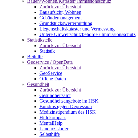
Bauen/Wohnen/Kataster/ Immissionsschutz
Zurück zur Übersicht
Bauaufsicht, Wohnen
Gebäudemanagement
Grundstückswertermittlung
Liegenschaftskataster und Vermessung
Untere Umweltschutzbehörde / Immissionsschutz
Statistikstelle
Zurück zur Übersicht
Statistik
Beihilfe
Geoservice / OpenData
Zurück zur Übersicht
GeoService
Offene Daten
Gesundheit
Zurück zur Übersicht
Gesundheitsamt
Gesundheitsangebote im HSK
Bündnis gegen Depression
Medizinstipendium des HSK
Hilfekompass
MentalHelp
Landarztstarter
Selbsthilfe