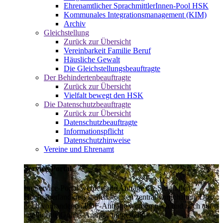
Ehrenamtlicher SprachmittlerInnen-Pool HSK
Kommunales Integrationsmanagement (KIM)
Archiv
Gleichstellung
Zurück zur Übersicht
Vereinbarkeit Familie Beruf
Häusliche Gewalt
Die Gleichstellungsbeauftragte
Der Behindertenbeauftragte
Zurück zur Übersicht
Vielfalt bewegt den HSK
Die Datenschutzbeauftragte
Zurück zur Übersicht
Datenschutzbeauftragte
Informationspflicht
Datenschutzhinweise
Vereine und Ehrenamt
Service-Portal
Im Service-Portal werden alle Anträge die Sie an den
Hochsauerlandkreis stellen können zentral vorgehalten. Die
noch vorhandenen PDF-Anträge werden nach und nach auf
intelligente Online-Anträge umgestellt.