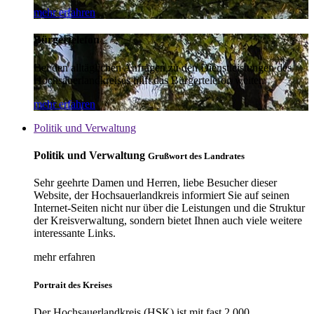
mehr erfahren
Bürgertelefon
Bei den alltäglichen Anfragen zu den Dienstleistungen des
Hochsauerlandkreises hilft das Bürgertelefon weiter.
mehr erfahren
Politik und Verwaltung
Politik und Verwaltung
Grußwort des Landrates
Sehr geehrte Damen und Herren, liebe Besucher dieser
Website, der Hochsauerlandkreis informiert Sie auf seinen
Internet-Seiten nicht nur über die Leistungen und die Struktur
der Kreisverwaltung, sondern bietet Ihnen auch viele weitere
interessante Links.
mehr erfahren
Portrait des Kreises
Der Hochsauerlandkreis (HSK) ist mit fast 2.000