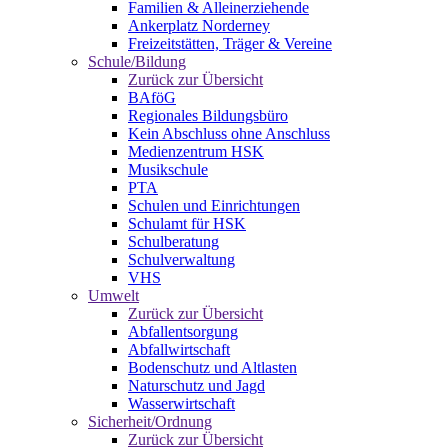
Familien & Alleinerziehende
Ankerplatz Norderney
Freizeitstätten, Träger & Vereine
Schule/Bildung
Zurück zur Übersicht
BAföG
Regionales Bildungsbüro
Kein Abschluss ohne Anschluss
Medienzentrum HSK
Musikschule
PTA
Schulen und Einrichtungen
Schulamt für HSK
Schulberatung
Schulverwaltung
VHS
Umwelt
Zurück zur Übersicht
Abfallentsorgung
Abfallwirtschaft
Bodenschutz und Altlasten
Naturschutz und Jagd
Wasserwirtschaft
Sicherheit/Ordnung
Zurück zur Übersicht