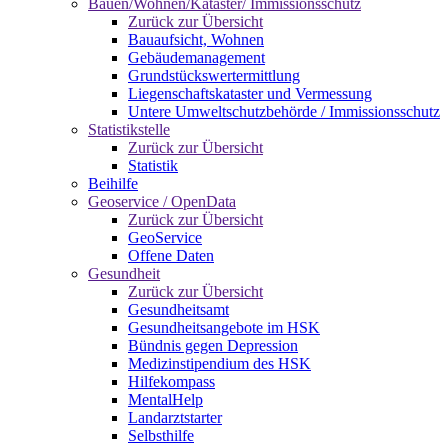
Bauen/Wohnen/Kataster/ Immissionsschutz
Zurück zur Übersicht
Bauaufsicht, Wohnen
Gebäudemanagement
Grundstückswertermittlung
Liegenschaftskataster und Vermessung
Untere Umweltschutzbehörde / Immissionsschutz
Statistikstelle
Zurück zur Übersicht
Statistik
Beihilfe
Geoservice / OpenData
Zurück zur Übersicht
GeoService
Offene Daten
Gesundheit
Zurück zur Übersicht
Gesundheitsamt
Gesundheitsangebote im HSK
Bündnis gegen Depression
Medizinstipendium des HSK
Hilfekompass
MentalHelp
Landarztstarter
Selbsthilfe