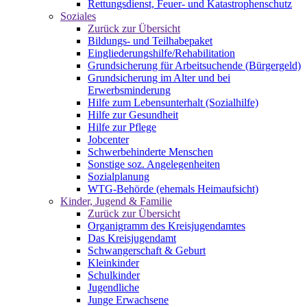
Rettungsdienst, Feuer- und Katastrophenschutz
Soziales
Zurück zur Übersicht
Bildungs- und Teilhabepaket
Eingliederungshilfe/Rehabilitation
Grundsicherung für Arbeitsuchende (Bürgergeld)
Grundsicherung im Alter und bei
Erwerbsminderung
Hilfe zum Lebensunterhalt (Sozialhilfe)
Hilfe zur Gesundheit
Hilfe zur Pflege
Jobcenter
Schwerbehinderte Menschen
Sonstige soz. Angelegenheiten
Sozialplanung
WTG-Behörde (ehemals Heimaufsicht)
Kinder, Jugend & Familie
Zurück zur Übersicht
Organigramm des Kreisjugendamtes
Das Kreisjugendamt
Schwangerschaft & Geburt
Kleinkinder
Schulkinder
Jugendliche
Junge Erwachsene