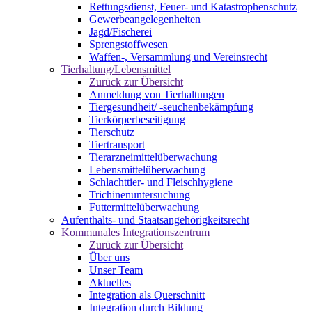
Rettungsdienst, Feuer- und Katastrophenschutz
Gewerbeangelegenheiten
Jagd/Fischerei
Sprengstoffwesen
Waffen-, Versammlung und Vereinsrecht
Tierhaltung/Lebensmittel
Zurück zur Übersicht
Anmeldung von Tierhaltungen
Tiergesundheit/ -seuchenbekämpfung
Tierkörperbeseitigung
Tierschutz
Tiertransport
Tierarzneimittelüberwachung
Lebensmittelüberwachung
Schlachttier- und Fleischhygiene
Trichinenuntersuchung
Futtermittelüberwachung
Aufenthalts- und Staatsangehörigkeitsrecht
Kommunales Integrationszentrum
Zurück zur Übersicht
Über uns
Unser Team
Aktuelles
Integration als Querschnitt
Integration durch Bildung