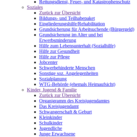
Rettungsdienst, Feuer- und Katastrophenschutz
Soziales
Zurück zur Übersicht
Bildungs- und Teilhabepaket
Eingliederungshilfe/Rehabilitation
Grundsicherung für Arbeitsuchende (Bürgergeld)
Grundsicherung im Alter und bei
Erwerbsminderung
Hilfe zum Lebensunterhalt (Sozialhilfe)
Hilfe zur Gesundheit
Hilfe zur Pflege
Jobcenter
Schwerbehinderte Menschen
Sonstige soz. Angelegenheiten
Sozialplanung
WTG-Behörde (ehemals Heimaufsicht)
Kinder, Jugend & Familie
Zurück zur Übersicht
Organigramm des Kreisjugendamtes
Das Kreisjugendamt
Schwangerschaft & Geburt
Kleinkinder
Schulkinder
Jugendliche
Junge Erwachsene