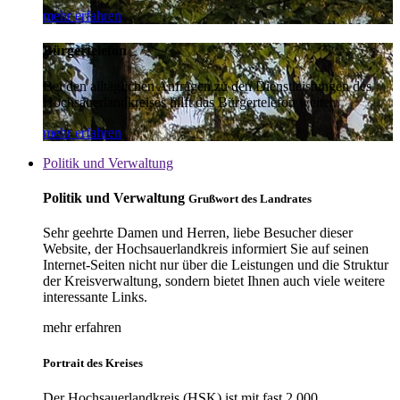
mehr erfahren
Bürgertelefon
Bei den alltäglichen Anfragen zu den Dienstleistungen des
Hochsauerlandkreises hilft das Bürgertelefon weiter.
mehr erfahren
Politik und Verwaltung
Politik und Verwaltung
Grußwort des Landrates
Sehr geehrte Damen und Herren, liebe Besucher dieser
Website, der Hochsauerlandkreis informiert Sie auf seinen
Internet-Seiten nicht nur über die Leistungen und die Struktur
der Kreisverwaltung, sondern bietet Ihnen auch viele weitere
interessante Links.
mehr erfahren
Portrait des Kreises
Der Hochsauerlandkreis (HSK) ist mit fast 2.000