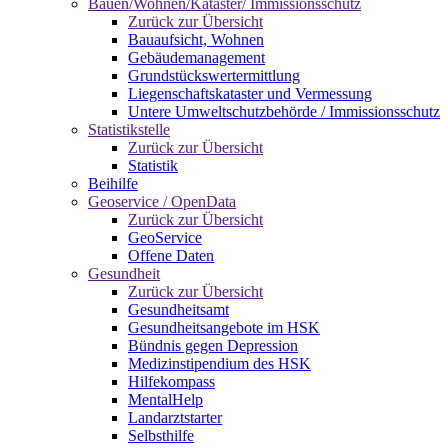
Bauen/Wohnen/Kataster/ Immissionsschutz
Zurück zur Übersicht
Bauaufsicht, Wohnen
Gebäudemanagement
Grundstückswertermittlung
Liegenschaftskataster und Vermessung
Untere Umweltschutzbehörde / Immissionsschutz
Statistikstelle
Zurück zur Übersicht
Statistik
Beihilfe
Geoservice / OpenData
Zurück zur Übersicht
GeoService
Offene Daten
Gesundheit
Zurück zur Übersicht
Gesundheitsamt
Gesundheitsangebote im HSK
Bündnis gegen Depression
Medizinstipendium des HSK
Hilfekompass
MentalHelp
Landarztstarter
Selbsthilfe