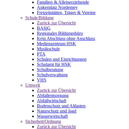
Familien & Alleinerziehende
Ankerplatz Norderney
Freizeitstätten, Träger & Vereine
Schule/Bildung
Zurück zur Übersicht
BAföG
Regionales Bildungsbüro
Kein Abschluss ohne Anschluss
Medienzentrum HSK
Musikschule
PTA
Schulen und Einrichtungen
Schulamt für HSK
Schulberatung
Schulverwaltung
VHS
Umwelt
Zurück zur Übersicht
Abfallentsorgung
Abfallwirtschaft
Bodenschutz und Altlasten
Naturschutz und Jagd
Wasserwirtschaft
Sicherheit/Ordnung
Zurück zur Übersicht