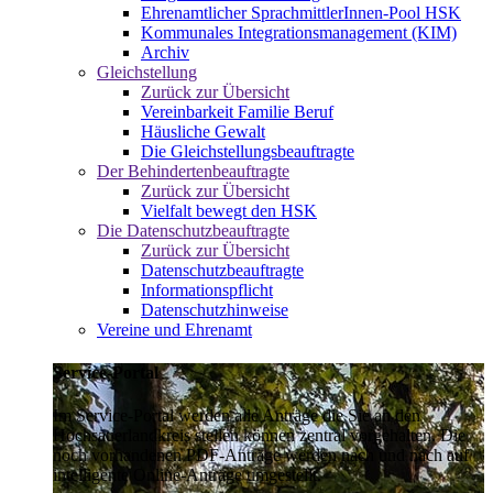
Ehrenamtlicher SprachmittlerInnen-Pool HSK
Kommunales Integrationsmanagement (KIM)
Archiv
Gleichstellung
Zurück zur Übersicht
Vereinbarkeit Familie Beruf
Häusliche Gewalt
Die Gleichstellungsbeauftragte
Der Behindertenbeauftragte
Zurück zur Übersicht
Vielfalt bewegt den HSK
Die Datenschutzbeauftragte
Zurück zur Übersicht
Datenschutzbeauftragte
Informationspflicht
Datenschutzhinweise
Vereine und Ehrenamt
Service-Portal
Im Service-Portal werden alle Anträge die Sie an den
Hochsauerlandkreis stellen können zentral vorgehalten. Die
noch vorhandenen PDF-Anträge werden nach und nach auf
intelligente Online-Anträge umgestellt.