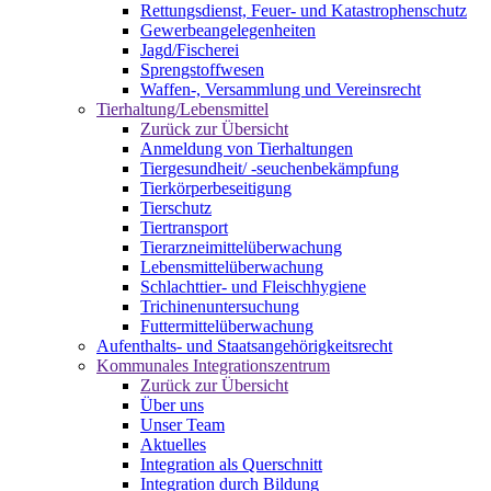
Rettungsdienst, Feuer- und Katastrophenschutz
Gewerbeangelegenheiten
Jagd/Fischerei
Sprengstoffwesen
Waffen-, Versammlung und Vereinsrecht
Tierhaltung/Lebensmittel
Zurück zur Übersicht
Anmeldung von Tierhaltungen
Tiergesundheit/ -seuchenbekämpfung
Tierkörperbeseitigung
Tierschutz
Tiertransport
Tierarzneimittelüberwachung
Lebensmittelüberwachung
Schlachttier- und Fleischhygiene
Trichinenuntersuchung
Futtermittelüberwachung
Aufenthalts- und Staatsangehörigkeitsrecht
Kommunales Integrationszentrum
Zurück zur Übersicht
Über uns
Unser Team
Aktuelles
Integration als Querschnitt
Integration durch Bildung