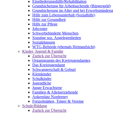
Eingliederungshilfe/Rehabilitation
Grundsicherung für Arbeitsuchende (Bürgergeld)
Grundsicherung im Alter und bei Erwerbsminderu
Hilfe zum Lebensunterhalt (Sozialhilfe)
Hilfe zur Gesundheit
Hilfe zur Pflege
Jobcenter
Schwerbehinderte Menschen
Sonstige soz. Angelegenheiten
Sozialplanung
WTG-Behörde (ehemals Heimaufsicht)
Kinder, Jugend & Familie
Zurück zur Übersicht
Organigramm des Kreisjugendamtes
Das Kreisjugendamt
Schwangerschaft & Geburt
Kleinkinder
Schulkinder
Jugendliche
Junge Erwachsene
Familien & Alleinerziehende
Ankerplatz Norderney
Freizeitstätten, Träger & Vereine
Schule/Bildung
Zurück zur Übersicht