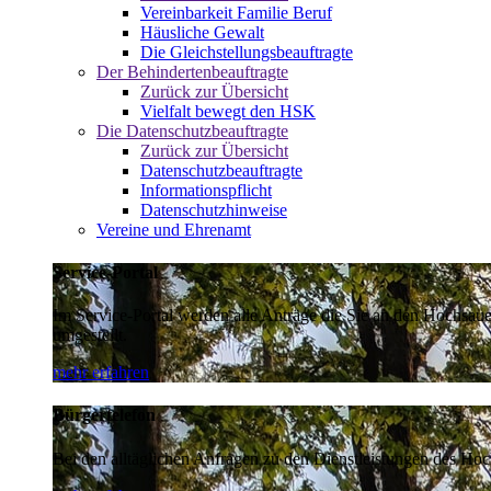
Vereinbarkeit Familie Beruf
Häusliche Gewalt
Die Gleichstellungsbeauftragte
Der Behindertenbeauftragte
Zurück zur Übersicht
Vielfalt bewegt den HSK
Die Datenschutzbeauftragte
Zurück zur Übersicht
Datenschutzbeauftragte
Informationspflicht
Datenschutzhinweise
Vereine und Ehrenamt
Service-Portal
Im Service-Portal werden alle Anträge die Sie an den Hochsau
umgestellt.
mehr erfahren
Bürgertelefon
Bei den alltäglichen Anfragen zu den Dienstleistungen des Hoch