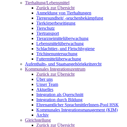
Tierhaltung/Lebensmittel
Zurück zur Übersicht
Anmeldung von Tierhaltungen
Tiergesundheit/ -seuchenbekämpfung
Tierkörperbeseitigung
Tierschutz
Tiertransport
Tierarzneimittelüberwachung
Lebensmittelüberwachung
Schlachttier- und Fleischhygiene
Trichinenuntersuchung
Futtermittelüberwachung
Aufenthalts- und Staatsangehörigkeitsrecht
Kommunales Integrationszentrum
Zurück zur Übersicht
Über uns
Unser Team
Aktuelles
Integration als Querschnitt
Integration durch Bildung
Ehrenamtlicher SprachmittlerInnen-Pool HSK
Kommunales Integrationsmanagement (KIM)
Archiv
Gleichstellung
Zurück zur Übersicht