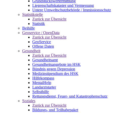
Grundstückswertermittlung
Liegenschaftskataster und Vermessung
Untere Umweltschutzbehörde / Immissionsschutz
Statistikstelle
Zurück zur Übersicht
Statistik
Beihilfe
Geoservice / OpenData
Zurück zur Übersicht
GeoService
Offene Daten
Gesundheit
Zurück zur Übersicht
Gesundheitsamt
Gesundheitsangebote im HSK
Bündnis gegen Depression
Medizinstipendium des HSK
Hilfekompass
MentalHelp
Landarztstarter
Selbsthilfe
Rettungsdienst, Feuer- und Katastrophenschutz
Soziales
Zurück zur Übersicht
Bildungs- und Teilhabepaket