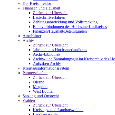
Der Kreisdirektor
Finanzen und Haushalt
Zurück zur Übersicht
Lastschriftverfahren
Zahlungsabwicklung und Vollstreckung
Bankverbindungen des Hochsauerlandkreises
Finanzen/Haushalt/Beteiligungen
Amtsblätter
Archiv
Zurück zur Übersicht
Jahrbuch des Hochsauerlandkreis
Archivbibliothek
Archiv- und Sammlungsgut im Kreisarchiv des Ho
Aufgaben Archiv
Kreistagsinformationssystem
Partnerschaften
Zurück zur Übersicht
Olesno
Megiddo
West Lothian
Satzung und Ortsrecht
Wahlen
Zurück zur Übersicht
Kreistags- und Landratswahlen
Landtagswahlen