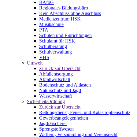
BAföG
Regionales Bildungsbüro
Kein Abschluss ohne Anschluss
Medienzentrum HSK
Musikschule
PTA
Schulen und Einrichtungen
Schulamt für HSK
Schulberatung
Schulverwaltung
VHS
Umwelt
Zurück zur Übersicht
Abfallentsorgung
Abfallwirtschaft
Bodenschutz und Altlasten
Naturschutz und Jagd
Wasserwirtschaft
Sicherheit/Ordnung
Zurück zur Übersicht
Rettungsdienst, Feuer- und Katastrophenschutz
Gewerbeangelegenheiten
Jagd/Fischerei
Sprengstoffwesen
Waffen-, Versammlung und Vereinsrecht