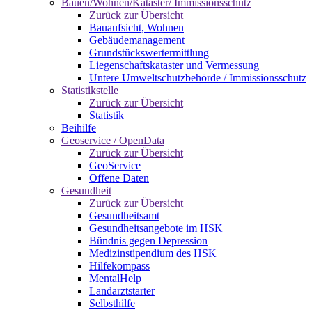
Bauen/Wohnen/Kataster/ Immissionsschutz
Zurück zur Übersicht
Bauaufsicht, Wohnen
Gebäudemanagement
Grundstückswertermittlung
Liegenschaftskataster und Vermessung
Untere Umweltschutzbehörde / Immissionsschutz
Statistikstelle
Zurück zur Übersicht
Statistik
Beihilfe
Geoservice / OpenData
Zurück zur Übersicht
GeoService
Offene Daten
Gesundheit
Zurück zur Übersicht
Gesundheitsamt
Gesundheitsangebote im HSK
Bündnis gegen Depression
Medizinstipendium des HSK
Hilfekompass
MentalHelp
Landarztstarter
Selbsthilfe