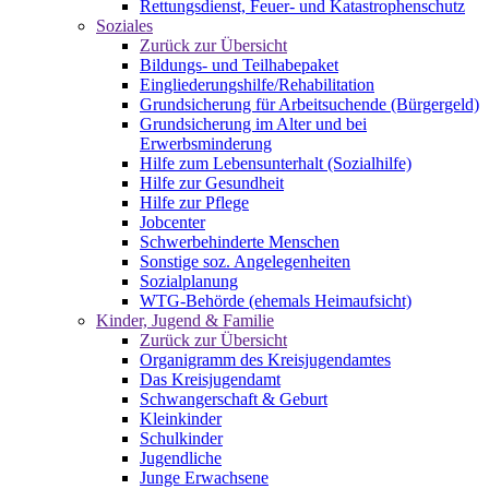
Rettungsdienst, Feuer- und Katastrophenschutz
Soziales
Zurück zur Übersicht
Bildungs- und Teilhabepaket
Eingliederungshilfe/Rehabilitation
Grundsicherung für Arbeitsuchende (Bürgergeld)
Grundsicherung im Alter und bei
Erwerbsminderung
Hilfe zum Lebensunterhalt (Sozialhilfe)
Hilfe zur Gesundheit
Hilfe zur Pflege
Jobcenter
Schwerbehinderte Menschen
Sonstige soz. Angelegenheiten
Sozialplanung
WTG-Behörde (ehemals Heimaufsicht)
Kinder, Jugend & Familie
Zurück zur Übersicht
Organigramm des Kreisjugendamtes
Das Kreisjugendamt
Schwangerschaft & Geburt
Kleinkinder
Schulkinder
Jugendliche
Junge Erwachsene