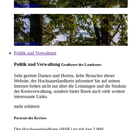
mehr erfahren
Bürgertelefon
Bei den alltäglichen Anfragen zu den Dienstleistungen des
Hochsauerlandkreises hilft das Bürgertelefon weiter.
mehr erfahren
Politik und Verwaltung
Politik und Verwaltung
Grußwort des Landrates
Sehr geehrte Damen und Herren, liebe Besucher dieser
Website, der Hochsauerlandkreis informiert Sie auf seinen
Internet-Seiten nicht nur über die Leistungen und die Struktur
der Kreisverwaltung, sondern bietet Ihnen auch viele weitere
interessante Links.
mehr erfahren
Portrait des Kreises
Der Hochsauerlandkreis (HSK) ist mit fast 2.000