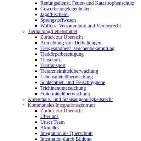
Rettungsdienst, Feuer- und Katastrophenschutz
Gewerbeangelegenheiten
Jagd/Fischerei
Sprengstoffwesen
Waffen-, Versammlung und Vereinsrecht
Tierhaltung/Lebensmittel
Zurück zur Übersicht
Anmeldung von Tierhaltungen
Tiergesundheit/ -seuchenbekämpfung
Tierkörperbeseitigung
Tierschutz
Tiertransport
Tierarzneimittelüberwachung
Lebensmittelüberwachung
Schlachttier- und Fleischhygiene
Trichinenuntersuchung
Futtermittelüberwachung
Aufenthalts- und Staatsangehörigkeitsrecht
Kommunales Integrationszentrum
Zurück zur Übersicht
Über uns
Unser Team
Aktuelles
Integration als Querschnitt
Integration durch Bildung