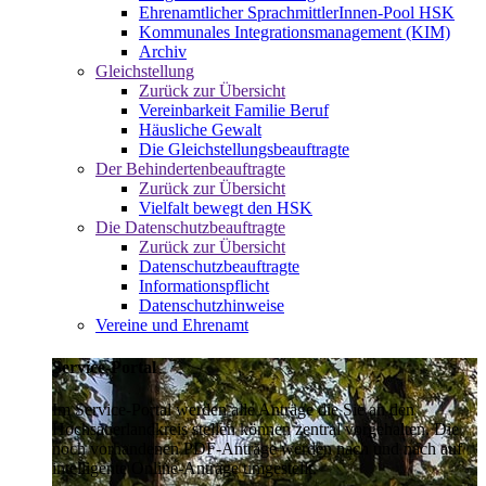
Ehrenamtlicher SprachmittlerInnen-Pool HSK
Kommunales Integrationsmanagement (KIM)
Archiv
Gleichstellung
Zurück zur Übersicht
Vereinbarkeit Familie Beruf
Häusliche Gewalt
Die Gleichstellungsbeauftragte
Der Behindertenbeauftragte
Zurück zur Übersicht
Vielfalt bewegt den HSK
Die Datenschutzbeauftragte
Zurück zur Übersicht
Datenschutzbeauftragte
Informationspflicht
Datenschutzhinweise
Vereine und Ehrenamt
Service-Portal
Im Service-Portal werden alle Anträge die Sie an den
Hochsauerlandkreis stellen können zentral vorgehalten. Die
noch vorhandenen PDF-Anträge werden nach und nach auf
intelligente Online-Anträge umgestellt.