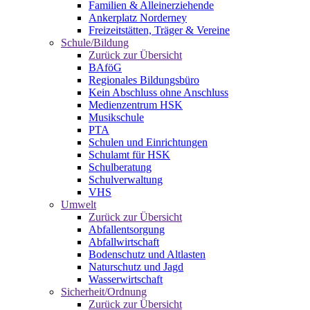
Familien & Alleinerziehende
Ankerplatz Norderney
Freizeitstätten, Träger & Vereine
Schule/Bildung
Zurück zur Übersicht
BAföG
Regionales Bildungsbüro
Kein Abschluss ohne Anschluss
Medienzentrum HSK
Musikschule
PTA
Schulen und Einrichtungen
Schulamt für HSK
Schulberatung
Schulverwaltung
VHS
Umwelt
Zurück zur Übersicht
Abfallentsorgung
Abfallwirtschaft
Bodenschutz und Altlasten
Naturschutz und Jagd
Wasserwirtschaft
Sicherheit/Ordnung
Zurück zur Übersicht