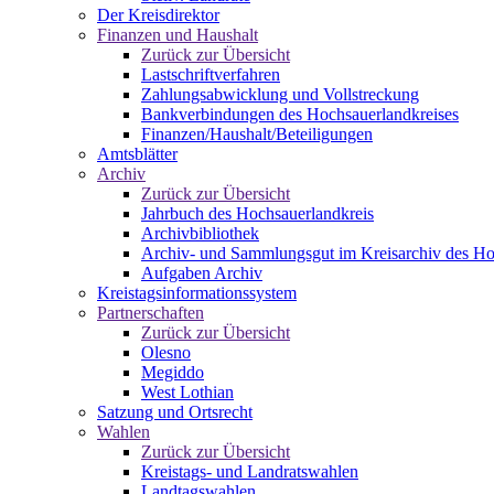
Der Kreisdirektor
Finanzen und Haushalt
Zurück zur Übersicht
Lastschriftverfahren
Zahlungsabwicklung und Vollstreckung
Bankverbindungen des Hochsauerlandkreises
Finanzen/Haushalt/Beteiligungen
Amtsblätter
Archiv
Zurück zur Übersicht
Jahrbuch des Hochsauerlandkreis
Archivbibliothek
Archiv- und Sammlungsgut im Kreisarchiv des Ho
Aufgaben Archiv
Kreistagsinformationssystem
Partnerschaften
Zurück zur Übersicht
Olesno
Megiddo
West Lothian
Satzung und Ortsrecht
Wahlen
Zurück zur Übersicht
Kreistags- und Landratswahlen
Landtagswahlen