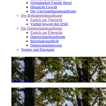
Vereinbarkeit Familie Beruf
Häusliche Gewalt
Die Gleichstellungsbeauftragte
Der Behindertenbeauftragte
Zurück zur Übersicht
Vielfalt bewegt den HSK
Die Datenschutzbeauftragte
Zurück zur Übersicht
Datenschutzbeauftragte
Informationspflicht
Datenschutzhinweise
Vereine und Ehrenamt
Service-Portal
Im Service-Portal werden alle Anträge die Sie an den Hochsau
umgestellt.
mehr erfahren
Bürgertelefon
Bei den alltäglichen Anfragen zu den Dienstleistungen des Hoch