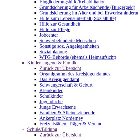
Eingliederungshilfe/Rehabilitation
Grundsicherung für Arbeitsuchende (Bürgergeld)
Grundsicherung im Alter und bei Erwerbsminderu
Hilfe zum Lebensunterhalt (Sozialhilfe)
Hilfe zur Gesundheit
Hilfe zur Pflege
Jobcenter
Schwerbehinderte Menschen
Sonstige soz. Angelegenheiten
Sozialplanung
WTG-Behörde (ehemals Heimaufsicht)
Kinder, Jugend & Familie
Zurück zur Übersicht
Organigramm des Kreisjugendamtes
Das Kreisjugendamt
Schwangerschaft & Geburt
Kleinkinder
Schulkinder
Jugendliche
Junge Erwachsene
Familien & Alleinerziehende
Ankerplatz Norderney
Freizeitstätten, Träger & Vereine
Schule/Bildung
Zurück zur Übersicht