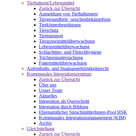
Tierhaltung/Lebensmittel
Zurück zur Übersicht
Anmeldung von Tierhaltungen
Tiergesundheit/ -seuchenbekämpfung
Tierkörperbeseitigung
Tierschutz
Tiertransport
Tierarzneimittelüberwachung
Lebensmittelüberwachung
Schlachttier- und Fleischhygiene
Trichinenuntersuchung
Futtermittelüberwachung
Aufenthalts- und Staatsangehörigkeitsrecht
Kommunales Integrationszentrum
Zurück zur Übersicht
Über uns
Unser Team
Aktuelles
Integration als Querschnitt
Integration durch Bildung
Ehrenamtlicher SprachmittlerInnen-Pool HSK
Kommunales Integrationsmanagement (KIM)
Archiv
Gleichstellung
Zurück zur Übersicht