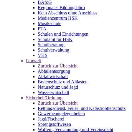
BAföG
Regionales Bildungsbüro
Kein Abschluss ohne Anschluss
Medienzentrum HSK
Musikschule
PTA
Schulen und Einrichtungen
Schulamt für HSK
Schulberatung
Schulverwaltung
VHS
Umwelt
Zurück zur Übersicht
Abfallentsorgung
Abfallwirtschaft
Bodenschutz und Altlasten
Naturschutz und Jagd
Wasserwirtschaft
Sicherheit/Ordnung
Zurück zur Übersicht
Rettungsdienst, Feuer- und Katastrophenschutz
Gewerbeangelegenheiten
Jagd/Fischerei
Sprengstoffwesen
Waffen-, Versammlung und Vereinsrecht