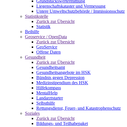
Grundstückswertermittlung
Liegenschaftskataster und Vermessung
Untere Umweltschutzbehörde / Immissionsschutz
Statistikstelle
Zurück zur Übersicht
Statistik
Beihilfe
Geoservice / OpenData
Zurück zur Übersicht
GeoService
Offene Daten
Gesundheit
Zurück zur Übersicht
Gesundheitsamt
Gesundheitsangebote im HSK
Bündnis gegen Depression
Medizinstipendium des HSK
Hilfekompass
MentalHelp
Landarztstarter
Selbsthilfe
Rettungsdienst, Feuer- und Katastrophenschutz
Soziales
Zurück zur Übersicht
Bildungs- und Teilhabepaket