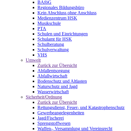
BAföG
Regionales Bildungsbüro
Kein Abschluss ohne Anschluss
Medienzentrum HSK
Musikschule
PTA
Schulen und Einrichtungen
Schulamt für HSK
Schulberatung
Schulverwaltung
VHS
Umwelt
Zurück zur Übersicht
Abfallentsorgung
Abfallwirtschaft
Bodenschutz und Altlasten
Naturschutz und Jagd
Wasserwirtschaft
Sicherheit/Ordnung
Zurück zur Übersicht
Rettungsdienst, Feuer- und Katastrophenschutz
Gewerbeangelegenheiten
Jagd/Fischerei
Sprengstoffwesen
Waffen-, Versammlung und Vereinsrecht