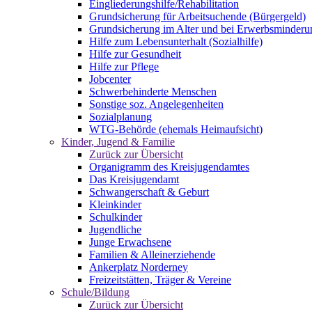
Eingliederungshilfe/Rehabilitation
Grundsicherung für Arbeitsuchende (Bürgergeld)
Grundsicherung im Alter und bei Erwerbsminderu
Hilfe zum Lebensunterhalt (Sozialhilfe)
Hilfe zur Gesundheit
Hilfe zur Pflege
Jobcenter
Schwerbehinderte Menschen
Sonstige soz. Angelegenheiten
Sozialplanung
WTG-Behörde (ehemals Heimaufsicht)
Kinder, Jugend & Familie
Zurück zur Übersicht
Organigramm des Kreisjugendamtes
Das Kreisjugendamt
Schwangerschaft & Geburt
Kleinkinder
Schulkinder
Jugendliche
Junge Erwachsene
Familien & Alleinerziehende
Ankerplatz Norderney
Freizeitstätten, Träger & Vereine
Schule/Bildung
Zurück zur Übersicht