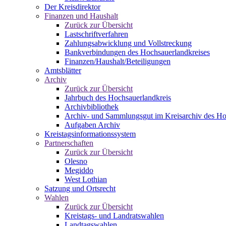
Der Kreisdirektor
Finanzen und Haushalt
Zurück zur Übersicht
Lastschriftverfahren
Zahlungsabwicklung und Vollstreckung
Bankverbindungen des Hochsauerlandkreises
Finanzen/Haushalt/Beteiligungen
Amtsblätter
Archiv
Zurück zur Übersicht
Jahrbuch des Hochsauerlandkreis
Archivbibliothek
Archiv- und Sammlungsgut im Kreisarchiv des Ho
Aufgaben Archiv
Kreistagsinformationssystem
Partnerschaften
Zurück zur Übersicht
Olesno
Megiddo
West Lothian
Satzung und Ortsrecht
Wahlen
Zurück zur Übersicht
Kreistags- und Landratswahlen
Landtagswahlen