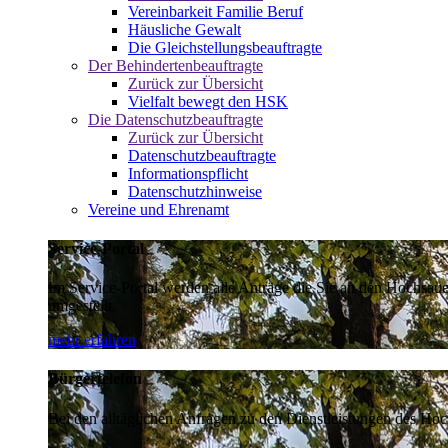
Vereinbarkeit Familie Beruf
Häusliche Gewalt
Die Gleichstellungsbeauftragte
Der Behindertenbeauftragte
Zurück zur Übersicht
Vielfalt bewegt den HSK
Die Datenschutzbeauftragte
Zurück zur Übersicht
Datenschutzbeauftragte
Informationspflicht
Datenschutzhinweise
Vereine und Ehrenamt
Service-Portal
Im Service-Portal werden alle Anträge die Sie an den Hochsau
umgestellt.
mehr erfahren
Bürgertelefon
Bei den alltäglichen Anfragen zu den Dienstleistungen des Hoch