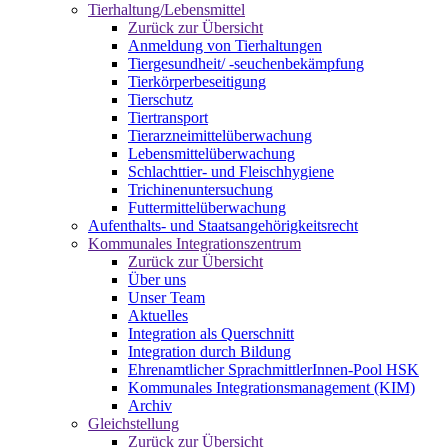
Tierhaltung/Lebensmittel
Zurück zur Übersicht
Anmeldung von Tierhaltungen
Tiergesundheit/ -seuchenbekämpfung
Tierkörperbeseitigung
Tierschutz
Tiertransport
Tierarzneimittelüberwachung
Lebensmittelüberwachung
Schlachttier- und Fleischhygiene
Trichinenuntersuchung
Futtermittelüberwachung
Aufenthalts- und Staatsangehörigkeitsrecht
Kommunales Integrationszentrum
Zurück zur Übersicht
Über uns
Unser Team
Aktuelles
Integration als Querschnitt
Integration durch Bildung
Ehrenamtlicher SprachmittlerInnen-Pool HSK
Kommunales Integrationsmanagement (KIM)
Archiv
Gleichstellung
Zurück zur Übersicht