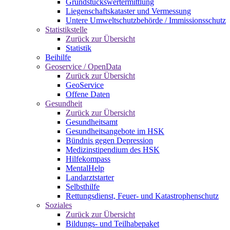
Grundstückswertermittlung
Liegenschaftskataster und Vermessung
Untere Umweltschutzbehörde / Immissionsschutz
Statistikstelle
Zurück zur Übersicht
Statistik
Beihilfe
Geoservice / OpenData
Zurück zur Übersicht
GeoService
Offene Daten
Gesundheit
Zurück zur Übersicht
Gesundheitsamt
Gesundheitsangebote im HSK
Bündnis gegen Depression
Medizinstipendium des HSK
Hilfekompass
MentalHelp
Landarztstarter
Selbsthilfe
Rettungsdienst, Feuer- und Katastrophenschutz
Soziales
Zurück zur Übersicht
Bildungs- und Teilhabepaket