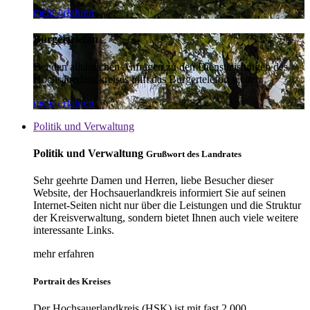
mehr erfahren
Bürgertelefon
Bei den alltäglichen Anfragen zu den Dienstleistungen des
Hochsauerlandkreises hilft das Bürgertelefon weiter.
mehr erfahren
Politik und Verwaltung
Politik und Verwaltung
Grußwort des Landrates
Sehr geehrte Damen und Herren, liebe Besucher dieser
Website, der Hochsauerlandkreis informiert Sie auf seinen
Internet-Seiten nicht nur über die Leistungen und die Struktur
der Kreisverwaltung, sondern bietet Ihnen auch viele weitere
interessante Links.
mehr erfahren
Portrait des Kreises
Der Hochsauerlandkreis (HSK) ist mit fast 2.000