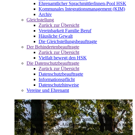
Ehrenamtlicher SprachmittlerInnen-Pool HSK
Kommunales Integrationsmanagement (KIM)
Archiv
Gleichstellung
Zurück zur Übersicht
Vereinbarkeit Familie Beruf
Häusliche Gewalt
Die Gleichstellungsbeauftragte
Der Behindertenbeauftragte
Zurück zur Übersicht
Vielfalt bewegt den HSK
Die Datenschutzbeauftragte
Zurück zur Übersicht
Datenschutzbeauftragte
Informationspflicht
Datenschutzhinweise
Vereine und Ehrenamt
Service-Portal
Im Service-Portal werden alle Anträge die Sie an den
Hochsauerlandkreis stellen können zentral vorgehalten. Die
noch vorhandenen PDF-Anträge werden nach und nach auf
intelligente Online-Anträge umgestellt.