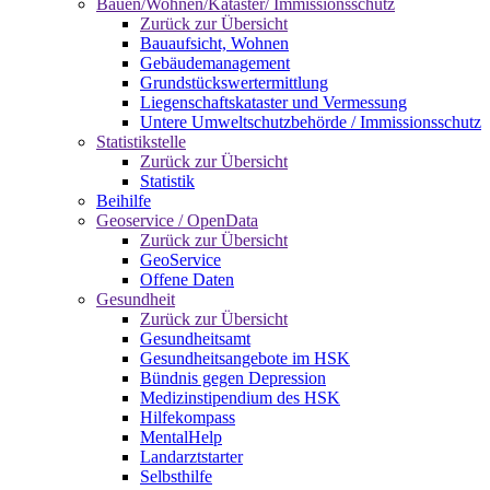
Bauen/Wohnen/Kataster/ Immissionsschutz
Zurück zur Übersicht
Bauaufsicht, Wohnen
Gebäudemanagement
Grundstückswertermittlung
Liegenschaftskataster und Vermessung
Untere Umweltschutzbehörde / Immissionsschutz
Statistikstelle
Zurück zur Übersicht
Statistik
Beihilfe
Geoservice / OpenData
Zurück zur Übersicht
GeoService
Offene Daten
Gesundheit
Zurück zur Übersicht
Gesundheitsamt
Gesundheitsangebote im HSK
Bündnis gegen Depression
Medizinstipendium des HSK
Hilfekompass
MentalHelp
Landarztstarter
Selbsthilfe