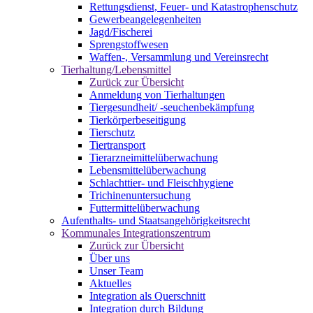
Rettungsdienst, Feuer- und Katastrophenschutz
Gewerbeangelegenheiten
Jagd/Fischerei
Sprengstoffwesen
Waffen-, Versammlung und Vereinsrecht
Tierhaltung/Lebensmittel
Zurück zur Übersicht
Anmeldung von Tierhaltungen
Tiergesundheit/ -seuchenbekämpfung
Tierkörperbeseitigung
Tierschutz
Tiertransport
Tierarzneimittelüberwachung
Lebensmittelüberwachung
Schlachttier- und Fleischhygiene
Trichinenuntersuchung
Futtermittelüberwachung
Aufenthalts- und Staatsangehörigkeitsrecht
Kommunales Integrationszentrum
Zurück zur Übersicht
Über uns
Unser Team
Aktuelles
Integration als Querschnitt
Integration durch Bildung