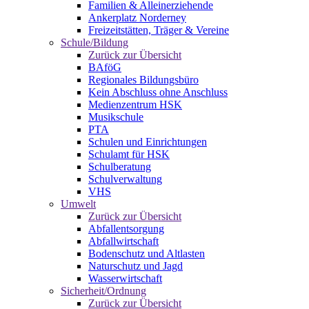
Familien & Alleinerziehende
Ankerplatz Norderney
Freizeitstätten, Träger & Vereine
Schule/Bildung
Zurück zur Übersicht
BAföG
Regionales Bildungsbüro
Kein Abschluss ohne Anschluss
Medienzentrum HSK
Musikschule
PTA
Schulen und Einrichtungen
Schulamt für HSK
Schulberatung
Schulverwaltung
VHS
Umwelt
Zurück zur Übersicht
Abfallentsorgung
Abfallwirtschaft
Bodenschutz und Altlasten
Naturschutz und Jagd
Wasserwirtschaft
Sicherheit/Ordnung
Zurück zur Übersicht