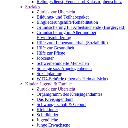
Rettungsdienst, Feuer- und Katastrophenschutz
Soziales
Zurück zur Übersicht
Bildungs- und Teilhabepaket
Eingliederungshilfe/Rehabilitation
Grundsicherung für Arbeitsuchende (Bürgergeld)
Grundsicherung im Alter und bei
Erwerbsminderung
Hilfe zum Lebensunterhalt (Sozialhilfe)
Hilfe zur Gesundheit
Hilfe zur Pflege
Jobcenter
Schwerbehinderte Menschen
Sonstige soz. Angelegenheiten
Sozialplanung
WTG-Behörde (ehemals Heimaufsicht)
Kinder, Jugend & Familie
Zurück zur Übersicht
Organigramm des Kreisjugendamtes
Das Kreisjugendamt
Schwangerschaft & Geburt
Kleinkinder
Schulkinder
Jugendliche
Junge Erwachsene