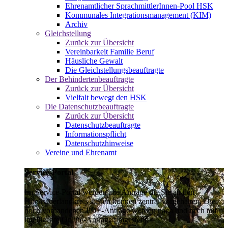
Ehrenamtlicher SprachmittlerInnen-Pool HSK
Kommunales Integrationsmanagement (KIM)
Archiv
Gleichstellung
Zurück zur Übersicht
Vereinbarkeit Familie Beruf
Häusliche Gewalt
Die Gleichstellungsbeauftragte
Der Behindertenbeauftragte
Zurück zur Übersicht
Vielfalt bewegt den HSK
Die Datenschutzbeauftragte
Zurück zur Übersicht
Datenschutzbeauftragte
Informationspflicht
Datenschutzhinweise
Vereine und Ehrenamt
Service-Portal
Im Service-Portal werden alle Anträge die Sie an den
Hochsauerlandkreis stellen können zentral vorgehalten. Die
noch vorhandenen PDF-Anträge werden nach und nach auf
intelligente Online-Anträge umgestellt.