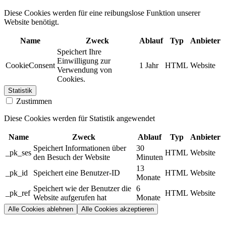
Diese Cookies werden für eine reibungslose Funktion unserer
Website benötigt.
Name
Zweck
Ablauf
Typ
Anbieter
Speichert Ihre
Einwilligung zur
CookieConsent
1 Jahr
HTML
Website
Verwendung von
Cookies.
Statistik
Zustimmen
Diese Cookies werden für Statistik angewendet
Name
Zweck
Ablauf
Typ
Anbieter
Speichert Informationen über
30
_pk_ses
HTML
Website
den Besuch der Website
Minuten
13
_pk_id
Speichert eine Benutzer-ID
HTML
Website
Monate
Speichert wie der Benutzer die
6
_pk_ref
HTML
Website
Website aufgerufen hat
Monate
Alle Cookies ablehnen
Alle Cookies akzeptieren