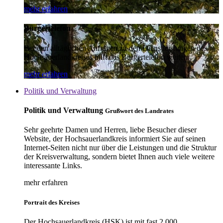
mehr erfahren
Bürgertelefon
Bei den alltäglichen Anfragen zu den Dienstleistungen des
Hochsauerlandkreises hilft das Bürgertelefon weiter.
mehr erfahren
Politik und Verwaltung
Politik und Verwaltung
Grußwort des Landrates
Sehr geehrte Damen und Herren, liebe Besucher dieser
Website, der Hochsauerlandkreis informiert Sie auf seinen
Internet-Seiten nicht nur über die Leistungen und die Struktur
der Kreisverwaltung, sondern bietet Ihnen auch viele weitere
interessante Links.
mehr erfahren
Portrait des Kreises
Der Hochsauerlandkreis (HSK) ist mit fast 2.000