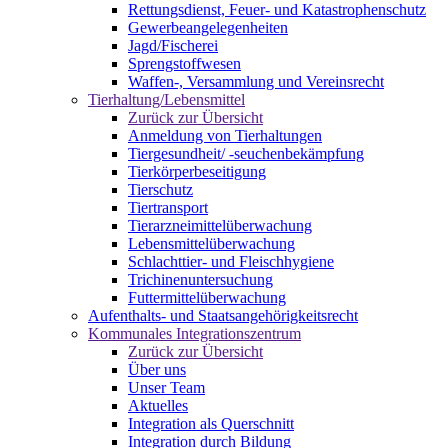
Rettungsdienst, Feuer- und Katastrophenschutz
Gewerbeangelegenheiten
Jagd/Fischerei
Sprengstoffwesen
Waffen-, Versammlung und Vereinsrecht
Tierhaltung/Lebensmittel
Zurück zur Übersicht
Anmeldung von Tierhaltungen
Tiergesundheit/ -seuchenbekämpfung
Tierkörperbeseitigung
Tierschutz
Tiertransport
Tierarzneimittelüberwachung
Lebensmittelüberwachung
Schlachttier- und Fleischhygiene
Trichinenuntersuchung
Futtermittelüberwachung
Aufenthalts- und Staatsangehörigkeitsrecht
Kommunales Integrationszentrum
Zurück zur Übersicht
Über uns
Unser Team
Aktuelles
Integration als Querschnitt
Integration durch Bildung