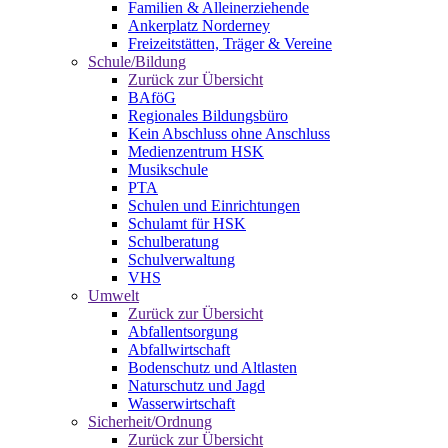
Familien & Alleinerziehende
Ankerplatz Norderney
Freizeitstätten, Träger & Vereine
Schule/Bildung
Zurück zur Übersicht
BAföG
Regionales Bildungsbüro
Kein Abschluss ohne Anschluss
Medienzentrum HSK
Musikschule
PTA
Schulen und Einrichtungen
Schulamt für HSK
Schulberatung
Schulverwaltung
VHS
Umwelt
Zurück zur Übersicht
Abfallentsorgung
Abfallwirtschaft
Bodenschutz und Altlasten
Naturschutz und Jagd
Wasserwirtschaft
Sicherheit/Ordnung
Zurück zur Übersicht