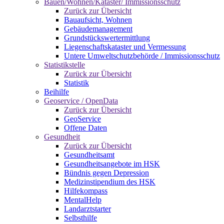
Bauen/Wohnen/Kataster/ Immissionsschutz
Zurück zur Übersicht
Bauaufsicht, Wohnen
Gebäudemanagement
Grundstückswertermittlung
Liegenschaftskataster und Vermessung
Untere Umweltschutzbehörde / Immissionsschutz
Statistikstelle
Zurück zur Übersicht
Statistik
Beihilfe
Geoservice / OpenData
Zurück zur Übersicht
GeoService
Offene Daten
Gesundheit
Zurück zur Übersicht
Gesundheitsamt
Gesundheitsangebote im HSK
Bündnis gegen Depression
Medizinstipendium des HSK
Hilfekompass
MentalHelp
Landarztstarter
Selbsthilfe