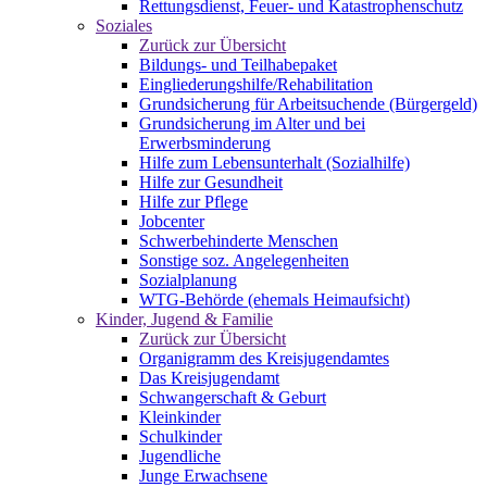
Rettungsdienst, Feuer- und Katastrophenschutz
Soziales
Zurück zur Übersicht
Bildungs- und Teilhabepaket
Eingliederungshilfe/Rehabilitation
Grundsicherung für Arbeitsuchende (Bürgergeld)
Grundsicherung im Alter und bei
Erwerbsminderung
Hilfe zum Lebensunterhalt (Sozialhilfe)
Hilfe zur Gesundheit
Hilfe zur Pflege
Jobcenter
Schwerbehinderte Menschen
Sonstige soz. Angelegenheiten
Sozialplanung
WTG-Behörde (ehemals Heimaufsicht)
Kinder, Jugend & Familie
Zurück zur Übersicht
Organigramm des Kreisjugendamtes
Das Kreisjugendamt
Schwangerschaft & Geburt
Kleinkinder
Schulkinder
Jugendliche
Junge Erwachsene