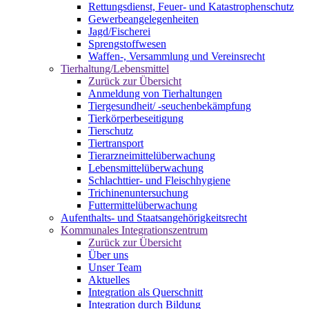
Rettungsdienst, Feuer- und Katastrophenschutz
Gewerbeangelegenheiten
Jagd/Fischerei
Sprengstoffwesen
Waffen-, Versammlung und Vereinsrecht
Tierhaltung/Lebensmittel
Zurück zur Übersicht
Anmeldung von Tierhaltungen
Tiergesundheit/ -seuchenbekämpfung
Tierkörperbeseitigung
Tierschutz
Tiertransport
Tierarzneimittelüberwachung
Lebensmittelüberwachung
Schlachttier- und Fleischhygiene
Trichinenuntersuchung
Futtermittelüberwachung
Aufenthalts- und Staatsangehörigkeitsrecht
Kommunales Integrationszentrum
Zurück zur Übersicht
Über uns
Unser Team
Aktuelles
Integration als Querschnitt
Integration durch Bildung