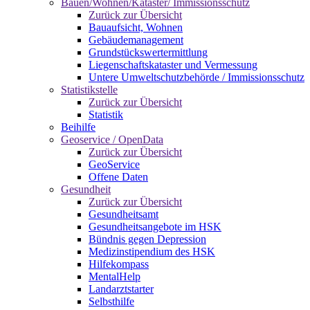
Bauen/Wohnen/Kataster/ Immissionsschutz
Zurück zur Übersicht
Bauaufsicht, Wohnen
Gebäudemanagement
Grundstückswertermittlung
Liegenschaftskataster und Vermessung
Untere Umweltschutzbehörde / Immissionsschutz
Statistikstelle
Zurück zur Übersicht
Statistik
Beihilfe
Geoservice / OpenData
Zurück zur Übersicht
GeoService
Offene Daten
Gesundheit
Zurück zur Übersicht
Gesundheitsamt
Gesundheitsangebote im HSK
Bündnis gegen Depression
Medizinstipendium des HSK
Hilfekompass
MentalHelp
Landarztstarter
Selbsthilfe