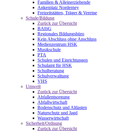
Familien & Alleinerziehende
Ankerplatz Norderney
Freizeitstätten, Träger & Vereine
Schule/Bildung
Zurück zur Übersicht
BAföG
Regionales Bildungsbüro
Kein Abschluss ohne Anschluss
Medienzentrum HSK
Musikschule
PTA
Schulen und Einrichtungen
Schulamt für HSK
Schulberatung
Schulverwaltung
VHS
Umwelt
Zurück zur Übersicht
Abfallentsorgung
Abfallwirtschaft
Bodenschutz und Altlasten
Naturschutz und Jagd
Wasserwirtschaft
Sicherheit/Ordnung
Zurück zur Übersicht