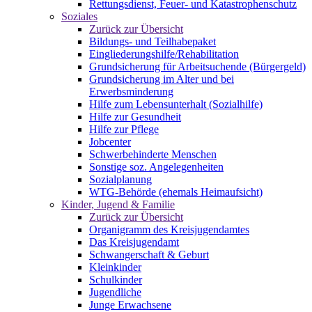
Rettungsdienst, Feuer- und Katastrophenschutz
Soziales
Zurück zur Übersicht
Bildungs- und Teilhabepaket
Eingliederungshilfe/Rehabilitation
Grundsicherung für Arbeitsuchende (Bürgergeld)
Grundsicherung im Alter und bei
Erwerbsminderung
Hilfe zum Lebensunterhalt (Sozialhilfe)
Hilfe zur Gesundheit
Hilfe zur Pflege
Jobcenter
Schwerbehinderte Menschen
Sonstige soz. Angelegenheiten
Sozialplanung
WTG-Behörde (ehemals Heimaufsicht)
Kinder, Jugend & Familie
Zurück zur Übersicht
Organigramm des Kreisjugendamtes
Das Kreisjugendamt
Schwangerschaft & Geburt
Kleinkinder
Schulkinder
Jugendliche
Junge Erwachsene