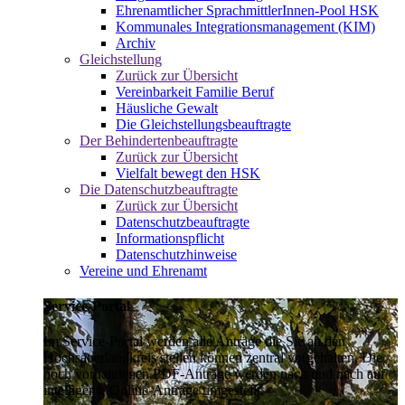
Ehrenamtlicher SprachmittlerInnen-Pool HSK
Kommunales Integrationsmanagement (KIM)
Archiv
Gleichstellung
Zurück zur Übersicht
Vereinbarkeit Familie Beruf
Häusliche Gewalt
Die Gleichstellungsbeauftragte
Der Behindertenbeauftragte
Zurück zur Übersicht
Vielfalt bewegt den HSK
Die Datenschutzbeauftragte
Zurück zur Übersicht
Datenschutzbeauftragte
Informationspflicht
Datenschutzhinweise
Vereine und Ehrenamt
Service-Portal
Im Service-Portal werden alle Anträge die Sie an den
Hochsauerlandkreis stellen können zentral vorgehalten. Die
noch vorhandenen PDF-Anträge werden nach und nach auf
intelligente Online-Anträge umgestellt.