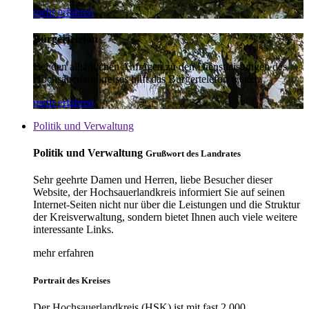
mehr erfahren
Bürgertelefon
Bei den alltäglichen Anfragen zu den Dienstleistungen des
Hochsauerlandkreises hilft das Bürgertelefon weiter.
mehr erfahren
Politik und Verwaltung
Politik und Verwaltung
Grußwort des Landrates
Sehr geehrte Damen und Herren, liebe Besucher dieser
Website, der Hochsauerlandkreis informiert Sie auf seinen
Internet-Seiten nicht nur über die Leistungen und die Struktur
der Kreisverwaltung, sondern bietet Ihnen auch viele weitere
interessante Links.
mehr erfahren
Portrait des Kreises
Der Hochsauerlandkreis (HSK) ist mit fast 2.000