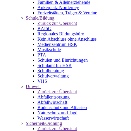
Familien & Alleinerziehende
Ankerplatz Norderney
Freizeitstätten, Träger & Vereine
Schule/Bildung
Zurück zur Übersicht
BAföG
Regionales Bildungsbüro
Kein Abschluss ohne Anschluss
Medienzentrum HSK
Musikschule
PTA
Schulen und Einrichtungen
Schulamt für HSK
Schulberatung
Schulverwaltung
VHS
Umwelt
Zurück zur Übersicht
Abfallentsorgung
Abfallwirtschaft
Bodenschutz und Altlasten
Naturschutz und Jagd
Wasserwirtschaft
Sicherheit/Ordnung
Zurück zur Übersicht