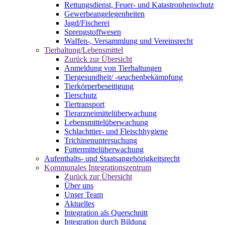
Rettungsdienst, Feuer- und Katastrophenschutz
Gewerbeangelegenheiten
Jagd/Fischerei
Sprengstoffwesen
Waffen-, Versammlung und Vereinsrecht
Tierhaltung/Lebensmittel
Zurück zur Übersicht
Anmeldung von Tierhaltungen
Tiergesundheit/ -seuchenbekämpfung
Tierkörperbeseitigung
Tierschutz
Tiertransport
Tierarzneimittelüberwachung
Lebensmittelüberwachung
Schlachttier- und Fleischhygiene
Trichinenuntersuchung
Futtermittelüberwachung
Aufenthalts- und Staatsangehörigkeitsrecht
Kommunales Integrationszentrum
Zurück zur Übersicht
Über uns
Unser Team
Aktuelles
Integration als Querschnitt
Integration durch Bildung