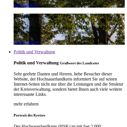
mehr erfahren
Bürgertelefon
Bei den alltäglichen Anfragen zu den Dienstleistungen des
Hochsauerlandkreises hilft das Bürgertelefon weiter.
mehr erfahren
Politik und Verwaltung
Politik und Verwaltung
Grußwort des Landrates
Sehr geehrte Damen und Herren, liebe Besucher dieser
Website, der Hochsauerlandkreis informiert Sie auf seinen
Internet-Seiten nicht nur über die Leistungen und die Struktur
der Kreisverwaltung, sondern bietet Ihnen auch viele weitere
interessante Links.
mehr erfahren
Portrait des Kreises
Der Hochsauerlandkreis (HSK) ist mit fast 2.000