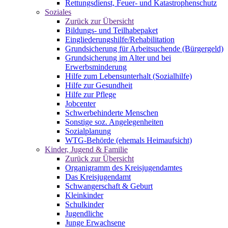
Rettungsdienst, Feuer- und Katastrophenschutz
Soziales
Zurück zur Übersicht
Bildungs- und Teilhabepaket
Eingliederungshilfe/Rehabilitation
Grundsicherung für Arbeitsuchende (Bürgergeld)
Grundsicherung im Alter und bei
Erwerbsminderung
Hilfe zum Lebensunterhalt (Sozialhilfe)
Hilfe zur Gesundheit
Hilfe zur Pflege
Jobcenter
Schwerbehinderte Menschen
Sonstige soz. Angelegenheiten
Sozialplanung
WTG-Behörde (ehemals Heimaufsicht)
Kinder, Jugend & Familie
Zurück zur Übersicht
Organigramm des Kreisjugendamtes
Das Kreisjugendamt
Schwangerschaft & Geburt
Kleinkinder
Schulkinder
Jugendliche
Junge Erwachsene