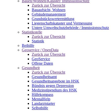
Bauen/Wohnen/Kataster/ Immissionsschutz
Zurück zur Übersicht
Bauaufsicht, Wohnen
Gebäudemanagement
Grundstückswertermittlung
Liegenschaftskataster und Vermessung
Untere Umweltschutzbehörde / Immissionsschutz
Statistikstelle
Zurück zur Übersicht
Statistik
Beihilfe
Geoservice / OpenData
Zurück zur Übersicht
GeoService
Offene Daten
Gesundheit
Zurück zur Übersicht
Gesundheitsamt
Gesundheitsangebote im HSK
Bündnis gegen Depression
Medizinstipendium des HSK
Hilfekompass
MentalHelp
Landarztstarter
Selbsthilfe