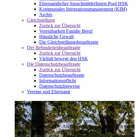
Ehrenamtlicher SprachmittlerInnen-Pool HSK
Kommunales Integrationsmanagement (KIM)
Archiv
Gleichstellung
Zurück zur Übersicht
Vereinbarkeit Familie Beruf
Häusliche Gewalt
Die Gleichstellungsbeauftragte
Der Behindertenbeauftragte
Zurück zur Übersicht
Vielfalt bewegt den HSK
Die Datenschutzbeauftragte
Zurück zur Übersicht
Datenschutzbeauftragte
Informationspflicht
Datenschutzhinweise
Vereine und Ehrenamt
Service-Portal
Im Service-Portal werden alle Anträge die Sie an den
Hochsauerlandkreis stellen können zentral vorgehalten. Die
noch vorhandenen PDF-Anträge werden nach und nach auf
intelligente Online-Anträge umgestellt.