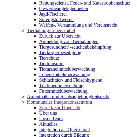
Rettungsdienst, Feuer- und Katastrophenschutz
Gewerbeangelegenheiten
Jagd/Fischerei
Sprengstoffwesen
Waffen-, Versammlung und Vereinsrecht
Tierhaltung/Lebensmittel
Zurück zur Übersicht
Anmeldung von Tierhaltungen
Tiergesundheit/ -seuchenbekämpfung
Tierkörperbeseitigung
Tierschutz
Tiertransport
Tierarzneimittelüberwachung
Lebensmittelüberwachung
Schlachttier- und Fleischhygiene
Trichinenuntersuchung
Futtermittelüberwachung
Aufenthalts- und Staatsangehörigkeitsrecht
Kommunales Integrationszentrum
Zurück zur Übersicht
Über uns
Unser Team
Aktuelles
Integration als Querschnitt
Integration durch Bildung