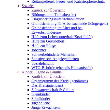
Rettungsdienst, Feuer- und Katastrophenschutz
Soziales
Zurück zur Übersicht
Bildungs- und Teilhabepaket
Eingliederungshilfe/Rehabilitation
Grundsicherung für Arbeitsuchende (Bürgergeld)
Grundsicherung im Alter und bei
Erwerbsminderung
Hilfe zum Lebensunterhalt (Sozialhilfe)
Hilfe zur Gesundheit
Hilfe zur Pflege
Jobcenter
Schwerbehinderte Menschen
Sonstige soz. Angelegenheiten
Sozialplanung
WTG-Behörde (ehemals Heimaufsicht)
Kinder, Jugend & Familie
Zurück zur Übersicht
Organigramm des Kreisjugendamtes
Das Kreisjugendamt
Schwangerschaft & Geburt
Kleinkinder
Schulkinder
Jugendliche
Junge Erwachsene