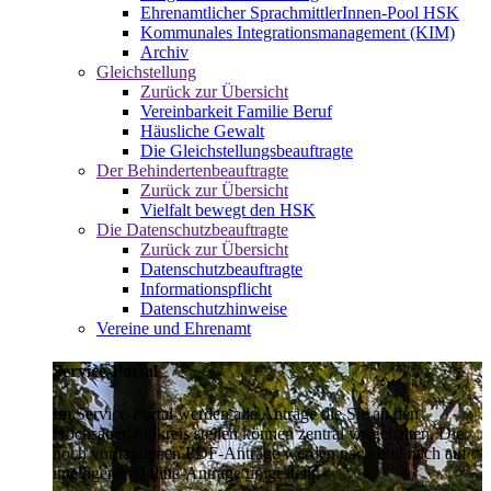
Ehrenamtlicher SprachmittlerInnen-Pool HSK
Kommunales Integrationsmanagement (KIM)
Archiv
Gleichstellung
Zurück zur Übersicht
Vereinbarkeit Familie Beruf
Häusliche Gewalt
Die Gleichstellungsbeauftragte
Der Behindertenbeauftragte
Zurück zur Übersicht
Vielfalt bewegt den HSK
Die Datenschutzbeauftragte
Zurück zur Übersicht
Datenschutzbeauftragte
Informationspflicht
Datenschutzhinweise
Vereine und Ehrenamt
Service-Portal
Im Service-Portal werden alle Anträge die Sie an den
Hochsauerlandkreis stellen können zentral vorgehalten. Die
noch vorhandenen PDF-Anträge werden nach und nach auf
intelligente Online-Anträge umgestellt.