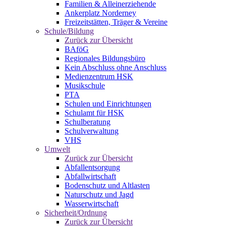
Familien & Alleinerziehende
Ankerplatz Norderney
Freizeitstätten, Träger & Vereine
Schule/Bildung
Zurück zur Übersicht
BAföG
Regionales Bildungsbüro
Kein Abschluss ohne Anschluss
Medienzentrum HSK
Musikschule
PTA
Schulen und Einrichtungen
Schulamt für HSK
Schulberatung
Schulverwaltung
VHS
Umwelt
Zurück zur Übersicht
Abfallentsorgung
Abfallwirtschaft
Bodenschutz und Altlasten
Naturschutz und Jagd
Wasserwirtschaft
Sicherheit/Ordnung
Zurück zur Übersicht