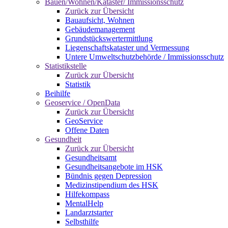
Bauen/Wohnen/Kataster/ Immissionsschutz
Zurück zur Übersicht
Bauaufsicht, Wohnen
Gebäudemanagement
Grundstückswertermittlung
Liegenschaftskataster und Vermessung
Untere Umweltschutzbehörde / Immissionsschutz
Statistikstelle
Zurück zur Übersicht
Statistik
Beihilfe
Geoservice / OpenData
Zurück zur Übersicht
GeoService
Offene Daten
Gesundheit
Zurück zur Übersicht
Gesundheitsamt
Gesundheitsangebote im HSK
Bündnis gegen Depression
Medizinstipendium des HSK
Hilfekompass
MentalHelp
Landarztstarter
Selbsthilfe