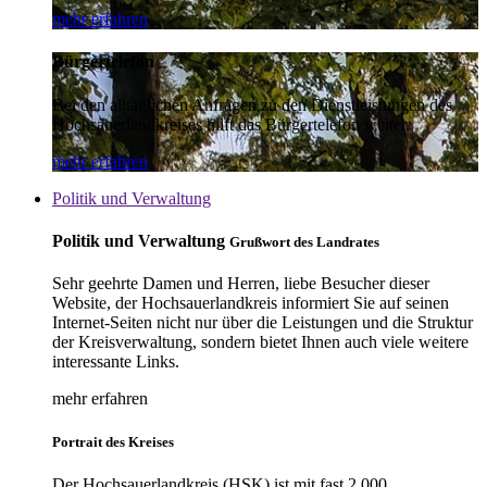
mehr erfahren
Bürgertelefon
Bei den alltäglichen Anfragen zu den Dienstleistungen des
Hochsauerlandkreises hilft das Bürgertelefon weiter.
mehr erfahren
Politik und Verwaltung
Politik und Verwaltung
Grußwort des Landrates
Sehr geehrte Damen und Herren, liebe Besucher dieser
Website, der Hochsauerlandkreis informiert Sie auf seinen
Internet-Seiten nicht nur über die Leistungen und die Struktur
der Kreisverwaltung, sondern bietet Ihnen auch viele weitere
interessante Links.
mehr erfahren
Portrait des Kreises
Der Hochsauerlandkreis (HSK) ist mit fast 2.000