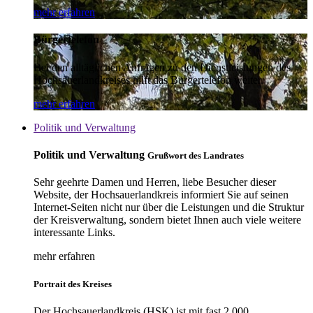
mehr erfahren
Bürgertelefon
Bei den alltäglichen Anfragen zu den Dienstleistungen des
Hochsauerlandkreises hilft das Bürgertelefon weiter.
mehr erfahren
Politik und Verwaltung
Politik und Verwaltung
Grußwort des Landrates
Sehr geehrte Damen und Herren, liebe Besucher dieser
Website, der Hochsauerlandkreis informiert Sie auf seinen
Internet-Seiten nicht nur über die Leistungen und die Struktur
der Kreisverwaltung, sondern bietet Ihnen auch viele weitere
interessante Links.
mehr erfahren
Portrait des Kreises
Der Hochsauerlandkreis (HSK) ist mit fast 2.000