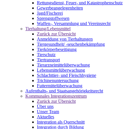
Rettungsdienst, Feuer- und Katastrophenschutz
Gewerbeangelegenheiten
Jagd/Fischerei
Sprengstoffwesen
Waffen-, Versammlung und Vereinsrecht
Tierhaltung/Lebensmittel
Zurück zur Übersicht
Anmeldung von Tierhaltungen
Tiergesundheit/ -seuchenbekämpfung
Tierkörperbeseitigung
Tierschutz
Tiertransport
Tierarzneimittelüberwachung
Lebensmittelüberwachung
Schlachttier- und Fleischhygiene
Trichinenuntersuchung
Futtermittelüberwachung
Aufenthalts- und Staatsangehörigkeitsrecht
Kommunales Integrationszentrum
Zurück zur Übersicht
Über uns
Unser Team
Aktuelles
Integration als Querschnitt
Integration durch Bildung