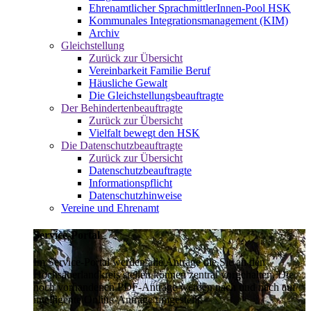
Ehrenamtlicher SprachmittlerInnen-Pool HSK
Kommunales Integrationsmanagement (KIM)
Archiv
Gleichstellung
Zurück zur Übersicht
Vereinbarkeit Familie Beruf
Häusliche Gewalt
Die Gleichstellungsbeauftragte
Der Behindertenbeauftragte
Zurück zur Übersicht
Vielfalt bewegt den HSK
Die Datenschutzbeauftragte
Zurück zur Übersicht
Datenschutzbeauftragte
Informationspflicht
Datenschutzhinweise
Vereine und Ehrenamt
Service-Portal
Im Service-Portal werden alle Anträge die Sie an den
Hochsauerlandkreis stellen können zentral vorgehalten. Die
noch vorhandenen PDF-Anträge werden nach und nach auf
intelligente Online-Anträge umgestellt.