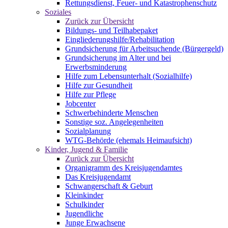
Rettungsdienst, Feuer- und Katastrophenschutz
Soziales
Zurück zur Übersicht
Bildungs- und Teilhabepaket
Eingliederungshilfe/Rehabilitation
Grundsicherung für Arbeitsuchende (Bürgergeld)
Grundsicherung im Alter und bei
Erwerbsminderung
Hilfe zum Lebensunterhalt (Sozialhilfe)
Hilfe zur Gesundheit
Hilfe zur Pflege
Jobcenter
Schwerbehinderte Menschen
Sonstige soz. Angelegenheiten
Sozialplanung
WTG-Behörde (ehemals Heimaufsicht)
Kinder, Jugend & Familie
Zurück zur Übersicht
Organigramm des Kreisjugendamtes
Das Kreisjugendamt
Schwangerschaft & Geburt
Kleinkinder
Schulkinder
Jugendliche
Junge Erwachsene