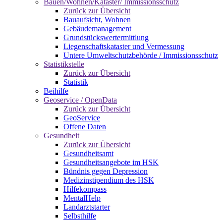
Bauen/Wohnen/Kataster/ Immissionsschutz
Zurück zur Übersicht
Bauaufsicht, Wohnen
Gebäudemanagement
Grundstückswertermittlung
Liegenschaftskataster und Vermessung
Untere Umweltschutzbehörde / Immissionsschutz
Statistikstelle
Zurück zur Übersicht
Statistik
Beihilfe
Geoservice / OpenData
Zurück zur Übersicht
GeoService
Offene Daten
Gesundheit
Zurück zur Übersicht
Gesundheitsamt
Gesundheitsangebote im HSK
Bündnis gegen Depression
Medizinstipendium des HSK
Hilfekompass
MentalHelp
Landarztstarter
Selbsthilfe