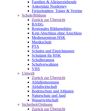
Familien & Alleinerziehende
Ankerplatz Norderney
Freizeitstätten, Träger & Vereine
Schule/Bildung
Zurück zur Übersicht
BAföG
Regionales Bildungsbüro
Kein Abschluss ohne Anschluss
Medienzentrum HSK
Musikschule
PTA
Schulen und Einrichtungen
Schulamt für HSK
Schulberatung
Schulverwaltung
VHS
Umwelt
Zurück zur Übersicht
Abfallentsorgung
Abfallwirtschaft
Bodenschutz und Altlasten
Naturschutz und Jagd
Wasserwirtschaft
Sicherheit/Ordnung
Zurück zur Übersicht