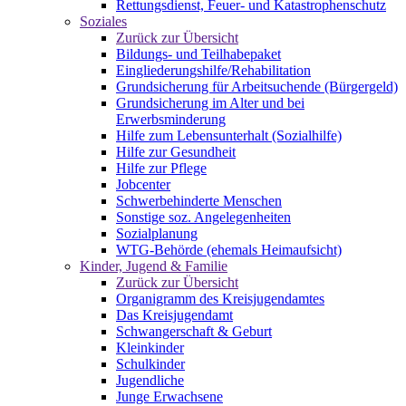
Rettungsdienst, Feuer- und Katastrophenschutz
Soziales
Zurück zur Übersicht
Bildungs- und Teilhabepaket
Eingliederungshilfe/Rehabilitation
Grundsicherung für Arbeitsuchende (Bürgergeld)
Grundsicherung im Alter und bei
Erwerbsminderung
Hilfe zum Lebensunterhalt (Sozialhilfe)
Hilfe zur Gesundheit
Hilfe zur Pflege
Jobcenter
Schwerbehinderte Menschen
Sonstige soz. Angelegenheiten
Sozialplanung
WTG-Behörde (ehemals Heimaufsicht)
Kinder, Jugend & Familie
Zurück zur Übersicht
Organigramm des Kreisjugendamtes
Das Kreisjugendamt
Schwangerschaft & Geburt
Kleinkinder
Schulkinder
Jugendliche
Junge Erwachsene