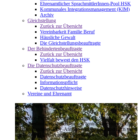
Ehrenamtlicher SprachmittlerInnen-Pool HSK
Kommunales Integrationsmanagement (KIM)
Archiv
Gleichstellung
Zurück zur Übersicht
Vereinbarkeit Familie Beruf
Häusliche Gewalt
Die Gleichstellungsbeauftragte
Der Behindertenbeauftragte
Zurück zur Übersicht
Vielfalt bewegt den HSK
Die Datenschutzbeauftragte
Zurück zur Übersicht
Datenschutzbeauftragte
Informationspflicht
Datenschutzhinweise
Vereine und Ehrenamt
Service-Portal
Im Service-Portal werden alle Anträge die Sie an den
Hochsauerlandkreis stellen können zentral vorgehalten. Die
noch vorhandenen PDF-Anträge werden nach und nach auf
intelligente Online-Anträge umgestellt.