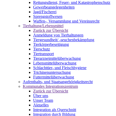
Rettungsdienst, Feuer- und Katastrophenschutz
Gewerbeangelegenheiten
Jagd/Fischerei
Sprengstoffwesen
Waffen-, Versammlung und Vereinsrecht
Tierhaltung/Lebensmittel
Zurück zur Übersicht
Anmeldung von Tierhaltungen
Tiergesundheit/ -seuchenbekämpfung
Tierkörperbeseitigung
Tierschutz
Tiertransport
Tierarzneimittelüberwachung
Lebensmittelüberwachung
Schlachttier- und Fleischhygiene
Trichinenuntersuchung
Futtermittelüberwachung
Aufenthalts- und Staatsangehörigkeitsrecht
Kommunales Integrationszentrum
Zurück zur Übersicht
Über uns
Unser Team
Aktuelles
Integration als Querschnitt
Integration durch Bildung