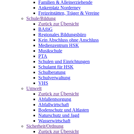
Familien & Alleinerziehende
Ankerplatz Norderney
Freizeitstätten, Träger & Vereine
Schule/Bildung
Zurück zur Übersicht
BAföG
Regionales Bildungsbüro
Kein Abschluss ohne Anschluss
Medienzentrum HSK
Musikschule
PTA
Schulen und Einrichtungen
Schulamt für HSK
Schulberatung
Schulverwaltung
VHS
Umwelt
Zurück zur Übersicht
Abfallentsorgung
Abfallwirtschaft
Bodenschutz und Altlasten
Naturschutz und Jagd
Wasserwirtschaft
Sicherheit/Ordnung
Zurück zur Übersicht