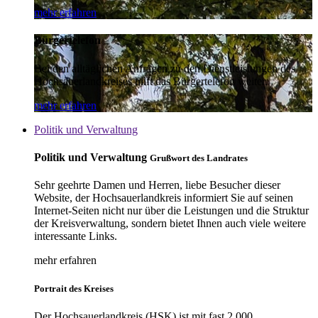
mehr erfahren
Bürgertelefon
Bei den alltäglichen Anfragen zu den Dienstleistungen des
Hochsauerlandkreises hilft das Bürgertelefon weiter.
mehr erfahren
Politik und Verwaltung
Politik und Verwaltung
Grußwort des Landrates
Sehr geehrte Damen und Herren, liebe Besucher dieser
Website, der Hochsauerlandkreis informiert Sie auf seinen
Internet-Seiten nicht nur über die Leistungen und die Struktur
der Kreisverwaltung, sondern bietet Ihnen auch viele weitere
interessante Links.
mehr erfahren
Portrait des Kreises
Der Hochsauerlandkreis (HSK) ist mit fast 2.000