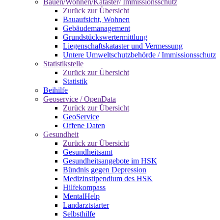
Bauen/Wohnen/Kataster/ Immissionsschutz
Zurück zur Übersicht
Bauaufsicht, Wohnen
Gebäudemanagement
Grundstückswertermittlung
Liegenschaftskataster und Vermessung
Untere Umweltschutzbehörde / Immissionsschutz
Statistikstelle
Zurück zur Übersicht
Statistik
Beihilfe
Geoservice / OpenData
Zurück zur Übersicht
GeoService
Offene Daten
Gesundheit
Zurück zur Übersicht
Gesundheitsamt
Gesundheitsangebote im HSK
Bündnis gegen Depression
Medizinstipendium des HSK
Hilfekompass
MentalHelp
Landarztstarter
Selbsthilfe