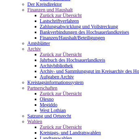
Der Kreisdirektor
Finanzen und Haushalt
Zurück zur Übersicht
Lastschriftverfahren
Zahlungsabwicklung und Vollstreckung
Bankverbindungen des Hochsauerlandkreises
Finanzen/Haushalt/Beteiligungen
Amtsblätter
Archiv
Zurück zur Übersicht
Jahrbuch des Hochsauerlandkreis
Archivbibliothek
Archiv- und Sammlungsgut im Kreisarchiv des Ho
Aufgaben Archiv
Kreistagsinformationssystem
Partnerschaften
Zurück zur Übersicht
Olesno
Megiddo
West Lothian
Satzung und Ortsrecht
Wahlen
Zurück zur Übersicht
Kreistags- und Landratswahlen
Landtagswahlen