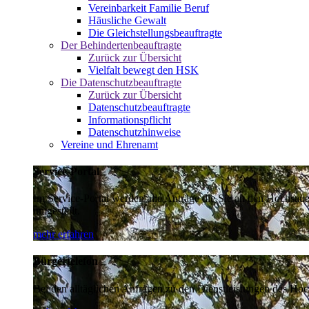
Vereinbarkeit Familie Beruf
Häusliche Gewalt
Die Gleichstellungsbeauftragte
Der Behindertenbeauftragte
Zurück zur Übersicht
Vielfalt bewegt den HSK
Die Datenschutzbeauftragte
Zurück zur Übersicht
Datenschutzbeauftragte
Informationspflicht
Datenschutzhinweise
Vereine und Ehrenamt
Service-Portal
Im Service-Portal werden alle Anträge die Sie an den Hochsau
umgestellt.
mehr erfahren
Bürgertelefon
Bei den alltäglichen Anfragen zu den Dienstleistungen des Hoch