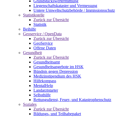
Grundstückswertermittlung
Liegenschaftskataster und Vermessung
Untere Umweltschutzbehörde / Immissionsschutz
Statistikstelle
Zurück zur Übersicht
Statistik
Beihilfe
Geoservice / OpenData
Zurück zur Übersicht
GeoService
Offene Daten
Gesundheit
Zurück zur Übersicht
Gesundheitsamt
Gesundheitsangebote im HSK
Bündnis gegen Depression
Medizinstipendium des HSK
Hilfekompass
MentalHelp
Landarztstarter
Selbsthilfe
Rettungsdienst, Feuer- und Katastrophenschutz
Soziales
Zurück zur Übersicht
Bildungs- und Teilhabepaket