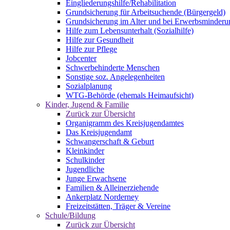
Eingliederungshilfe/Rehabilitation
Grundsicherung für Arbeitsuchende (Bürgergeld)
Grundsicherung im Alter und bei Erwerbsminderu
Hilfe zum Lebensunterhalt (Sozialhilfe)
Hilfe zur Gesundheit
Hilfe zur Pflege
Jobcenter
Schwerbehinderte Menschen
Sonstige soz. Angelegenheiten
Sozialplanung
WTG-Behörde (ehemals Heimaufsicht)
Kinder, Jugend & Familie
Zurück zur Übersicht
Organigramm des Kreisjugendamtes
Das Kreisjugendamt
Schwangerschaft & Geburt
Kleinkinder
Schulkinder
Jugendliche
Junge Erwachsene
Familien & Alleinerziehende
Ankerplatz Norderney
Freizeitstätten, Träger & Vereine
Schule/Bildung
Zurück zur Übersicht