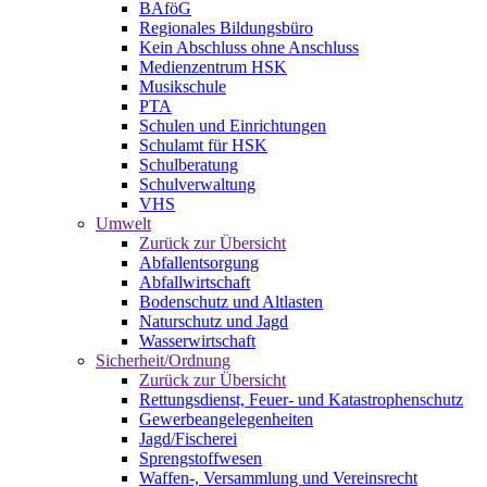
BAföG
Regionales Bildungsbüro
Kein Abschluss ohne Anschluss
Medienzentrum HSK
Musikschule
PTA
Schulen und Einrichtungen
Schulamt für HSK
Schulberatung
Schulverwaltung
VHS
Umwelt
Zurück zur Übersicht
Abfallentsorgung
Abfallwirtschaft
Bodenschutz und Altlasten
Naturschutz und Jagd
Wasserwirtschaft
Sicherheit/Ordnung
Zurück zur Übersicht
Rettungsdienst, Feuer- und Katastrophenschutz
Gewerbeangelegenheiten
Jagd/Fischerei
Sprengstoffwesen
Waffen-, Versammlung und Vereinsrecht