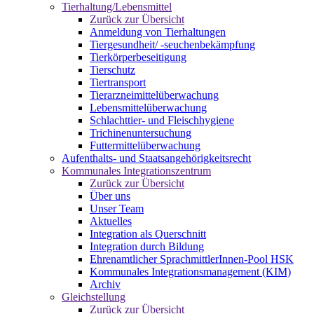
Tierhaltung/Lebensmittel
Zurück zur Übersicht
Anmeldung von Tierhaltungen
Tiergesundheit/ -seuchenbekämpfung
Tierkörperbeseitigung
Tierschutz
Tiertransport
Tierarzneimittelüberwachung
Lebensmittelüberwachung
Schlachttier- und Fleischhygiene
Trichinenuntersuchung
Futtermittelüberwachung
Aufenthalts- und Staatsangehörigkeitsrecht
Kommunales Integrationszentrum
Zurück zur Übersicht
Über uns
Unser Team
Aktuelles
Integration als Querschnitt
Integration durch Bildung
Ehrenamtlicher SprachmittlerInnen-Pool HSK
Kommunales Integrationsmanagement (KIM)
Archiv
Gleichstellung
Zurück zur Übersicht