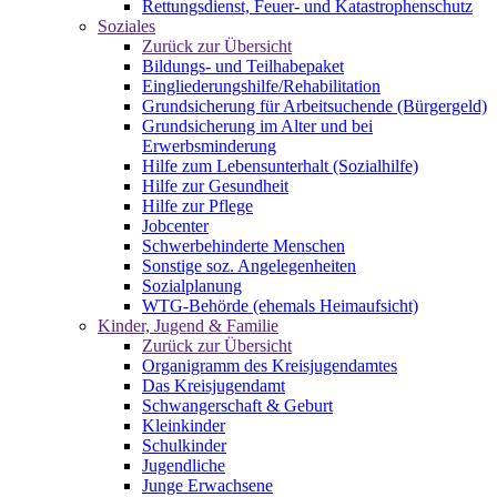
Rettungsdienst, Feuer- und Katastrophenschutz
Soziales
Zurück zur Übersicht
Bildungs- und Teilhabepaket
Eingliederungshilfe/Rehabilitation
Grundsicherung für Arbeitsuchende (Bürgergeld)
Grundsicherung im Alter und bei
Erwerbsminderung
Hilfe zum Lebensunterhalt (Sozialhilfe)
Hilfe zur Gesundheit
Hilfe zur Pflege
Jobcenter
Schwerbehinderte Menschen
Sonstige soz. Angelegenheiten
Sozialplanung
WTG-Behörde (ehemals Heimaufsicht)
Kinder, Jugend & Familie
Zurück zur Übersicht
Organigramm des Kreisjugendamtes
Das Kreisjugendamt
Schwangerschaft & Geburt
Kleinkinder
Schulkinder
Jugendliche
Junge Erwachsene