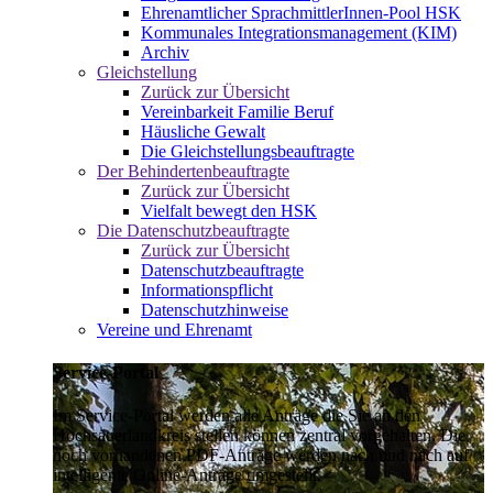
Ehrenamtlicher SprachmittlerInnen-Pool HSK
Kommunales Integrationsmanagement (KIM)
Archiv
Gleichstellung
Zurück zur Übersicht
Vereinbarkeit Familie Beruf
Häusliche Gewalt
Die Gleichstellungsbeauftragte
Der Behindertenbeauftragte
Zurück zur Übersicht
Vielfalt bewegt den HSK
Die Datenschutzbeauftragte
Zurück zur Übersicht
Datenschutzbeauftragte
Informationspflicht
Datenschutzhinweise
Vereine und Ehrenamt
Service-Portal
Im Service-Portal werden alle Anträge die Sie an den
Hochsauerlandkreis stellen können zentral vorgehalten. Die
noch vorhandenen PDF-Anträge werden nach und nach auf
intelligente Online-Anträge umgestellt.