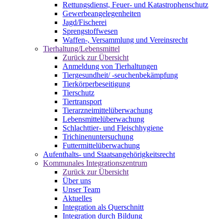
Rettungsdienst, Feuer- und Katastrophenschutz
Gewerbeangelegenheiten
Jagd/Fischerei
Sprengstoffwesen
Waffen-, Versammlung und Vereinsrecht
Tierhaltung/Lebensmittel
Zurück zur Übersicht
Anmeldung von Tierhaltungen
Tiergesundheit/ -seuchenbekämpfung
Tierkörperbeseitigung
Tierschutz
Tiertransport
Tierarzneimittelüberwachung
Lebensmittelüberwachung
Schlachttier- und Fleischhygiene
Trichinenuntersuchung
Futtermittelüberwachung
Aufenthalts- und Staatsangehörigkeitsrecht
Kommunales Integrationszentrum
Zurück zur Übersicht
Über uns
Unser Team
Aktuelles
Integration als Querschnitt
Integration durch Bildung