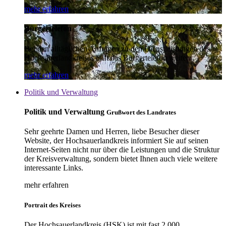
mehr erfahren
Bürgertelefon
Bei den alltäglichen Anfragen zu den Dienstleistungen des
Hochsauerlandkreises hilft das Bürgertelefon weiter.
mehr erfahren
Politik und Verwaltung
Politik und Verwaltung
Grußwort des Landrates
Sehr geehrte Damen und Herren, liebe Besucher dieser
Website, der Hochsauerlandkreis informiert Sie auf seinen
Internet-Seiten nicht nur über die Leistungen und die Struktur
der Kreisverwaltung, sondern bietet Ihnen auch viele weitere
interessante Links.
mehr erfahren
Portrait des Kreises
Der Hochsauerlandkreis (HSK) ist mit fast 2.000