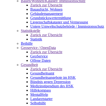
Bauen/Wohnen/Kataster/ Immissionsschutz
Zurück zur Übersicht
Bauaufsicht, Wohnen
Gebäudemanagement
Grundstückswertermittlung
Liegenschaftskataster und Vermessung
Untere Umweltschutzbehörde / Immissionsschutz
Statistikstelle
Zurück zur Übersicht
Statistik
Beihilfe
Geoservice / OpenData
Zurück zur Übersicht
GeoService
Offene Daten
Gesundheit
Zurück zur Übersicht
Gesundheitsamt
Gesundheitsangebote im HSK
Bündnis gegen Depression
Medizinstipendium des HSK
Hilfekompass
MentalHelp
Landarztstarter
Selbsthilfe