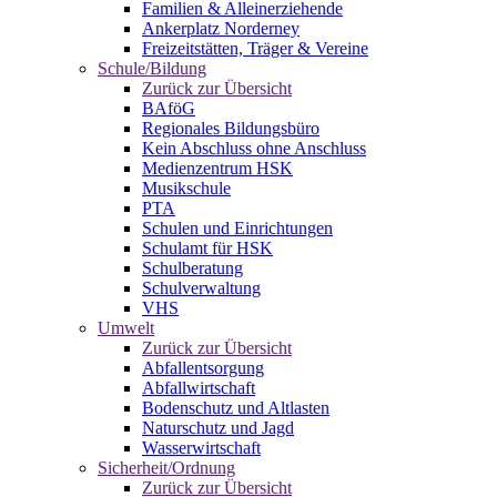
Familien & Alleinerziehende
Ankerplatz Norderney
Freizeitstätten, Träger & Vereine
Schule/Bildung
Zurück zur Übersicht
BAföG
Regionales Bildungsbüro
Kein Abschluss ohne Anschluss
Medienzentrum HSK
Musikschule
PTA
Schulen und Einrichtungen
Schulamt für HSK
Schulberatung
Schulverwaltung
VHS
Umwelt
Zurück zur Übersicht
Abfallentsorgung
Abfallwirtschaft
Bodenschutz und Altlasten
Naturschutz und Jagd
Wasserwirtschaft
Sicherheit/Ordnung
Zurück zur Übersicht