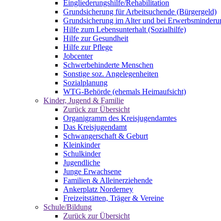
Eingliederungshilfe/Rehabilitation
Grundsicherung für Arbeitsuchende (Bürgergeld)
Grundsicherung im Alter und bei Erwerbsminderu
Hilfe zum Lebensunterhalt (Sozialhilfe)
Hilfe zur Gesundheit
Hilfe zur Pflege
Jobcenter
Schwerbehinderte Menschen
Sonstige soz. Angelegenheiten
Sozialplanung
WTG-Behörde (ehemals Heimaufsicht)
Kinder, Jugend & Familie
Zurück zur Übersicht
Organigramm des Kreisjugendamtes
Das Kreisjugendamt
Schwangerschaft & Geburt
Kleinkinder
Schulkinder
Jugendliche
Junge Erwachsene
Familien & Alleinerziehende
Ankerplatz Norderney
Freizeitstätten, Träger & Vereine
Schule/Bildung
Zurück zur Übersicht