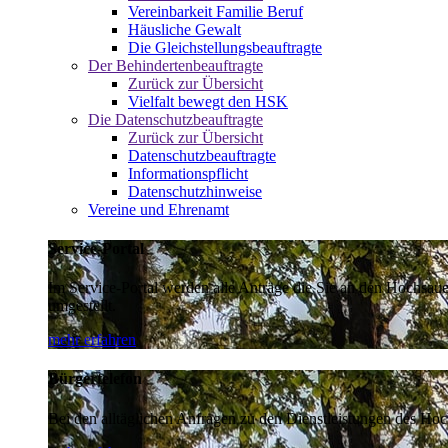
Vereinbarkeit Familie Beruf
Häusliche Gewalt
Die Gleichstellungsbeauftragte
Der Behindertenbeauftragte
Zurück zur Übersicht
Vielfalt bewegt den HSK
Die Datenschutzbeauftragte
Zurück zur Übersicht
Datenschutzbeauftragte
Informationspflicht
Datenschutzhinweise
Vereine und Ehrenamt
Service-Portal
Im Service-Portal werden alle Anträge die Sie an den Hochsau
umgestellt.
mehr erfahren
Bürgertelefon
Bei den alltäglichen Anfragen zu den Dienstleistungen des Hoch