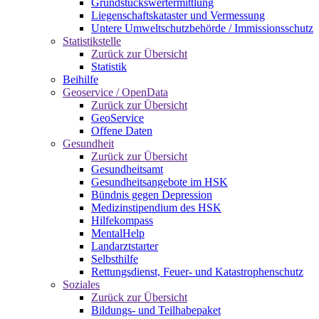
Grundstückswertermittlung
Liegenschaftskataster und Vermessung
Untere Umweltschutzbehörde / Immissionsschutz
Statistikstelle
Zurück zur Übersicht
Statistik
Beihilfe
Geoservice / OpenData
Zurück zur Übersicht
GeoService
Offene Daten
Gesundheit
Zurück zur Übersicht
Gesundheitsamt
Gesundheitsangebote im HSK
Bündnis gegen Depression
Medizinstipendium des HSK
Hilfekompass
MentalHelp
Landarztstarter
Selbsthilfe
Rettungsdienst, Feuer- und Katastrophenschutz
Soziales
Zurück zur Übersicht
Bildungs- und Teilhabepaket