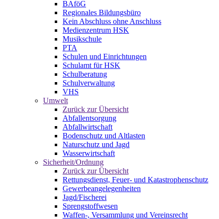
BAföG
Regionales Bildungsbüro
Kein Abschluss ohne Anschluss
Medienzentrum HSK
Musikschule
PTA
Schulen und Einrichtungen
Schulamt für HSK
Schulberatung
Schulverwaltung
VHS
Umwelt
Zurück zur Übersicht
Abfallentsorgung
Abfallwirtschaft
Bodenschutz und Altlasten
Naturschutz und Jagd
Wasserwirtschaft
Sicherheit/Ordnung
Zurück zur Übersicht
Rettungsdienst, Feuer- und Katastrophenschutz
Gewerbeangelegenheiten
Jagd/Fischerei
Sprengstoffwesen
Waffen-, Versammlung und Vereinsrecht