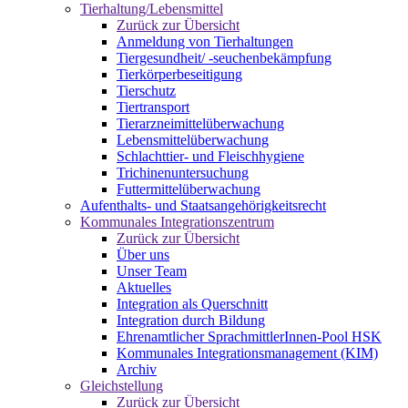
Tierhaltung/Lebensmittel
Zurück zur Übersicht
Anmeldung von Tierhaltungen
Tiergesundheit/ -seuchenbekämpfung
Tierkörperbeseitigung
Tierschutz
Tiertransport
Tierarzneimittelüberwachung
Lebensmittelüberwachung
Schlachttier- und Fleischhygiene
Trichinenuntersuchung
Futtermittelüberwachung
Aufenthalts- und Staatsangehörigkeitsrecht
Kommunales Integrationszentrum
Zurück zur Übersicht
Über uns
Unser Team
Aktuelles
Integration als Querschnitt
Integration durch Bildung
Ehrenamtlicher SprachmittlerInnen-Pool HSK
Kommunales Integrationsmanagement (KIM)
Archiv
Gleichstellung
Zurück zur Übersicht