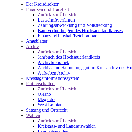
Der Kreisdirektor
Finanzen und Haushalt
Zurück zur Übersicht
Lastschriftverfahren
Zahlungsabwicklung und Vollstreckung
Bankverbindungen des Hochsauerlandkreises
Finanzen/Haushalt/Beteiligungen
Amtsblätter
Archiv
Zurück zur Übersicht
Jahrbuch des Hochsauerlandkreis
Archivbibliothek
Archiv- und Sammlungsgut im Kreisarchiv des Ho
Aufgaben Archiv
Kreistagsinformationssystem
Partnerschaften
Zurück zur Übersicht
Olesno
Megiddo
West Lothian
Satzung und Ortsrecht
Wahlen
Zurück zur Übersicht
Kreistags- und Landratswahlen
Landtagswahlen