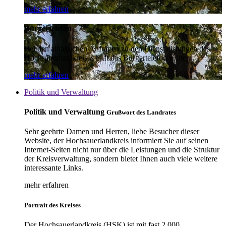
mehr erfahren
Bürgertelefon
Bei den alltäglichen Anfragen zu den Dienstleistungen des
Hochsauerlandkreises hilft das Bürgertelefon weiter.
mehr erfahren
Politik und Verwaltung
Politik und Verwaltung
Grußwort des Landrates
Sehr geehrte Damen und Herren, liebe Besucher dieser
Website, der Hochsauerlandkreis informiert Sie auf seinen
Internet-Seiten nicht nur über die Leistungen und die Struktur
der Kreisverwaltung, sondern bietet Ihnen auch viele weitere
interessante Links.
mehr erfahren
Portrait des Kreises
Der Hochsauerlandkreis (HSK) ist mit fast 2.000