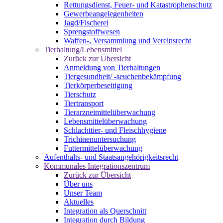
Rettungsdienst, Feuer- und Katastrophenschutz
Gewerbeangelegenheiten
Jagd/Fischerei
Sprengstoffwesen
Waffen-, Versammlung und Vereinsrecht
Tierhaltung/Lebensmittel
Zurück zur Übersicht
Anmeldung von Tierhaltungen
Tiergesundheit/ -seuchenbekämpfung
Tierkörperbeseitigung
Tierschutz
Tiertransport
Tierarzneimittelüberwachung
Lebensmittelüberwachung
Schlachttier- und Fleischhygiene
Trichinenuntersuchung
Futtermittelüberwachung
Aufenthalts- und Staatsangehörigkeitsrecht
Kommunales Integrationszentrum
Zurück zur Übersicht
Über uns
Unser Team
Aktuelles
Integration als Querschnitt
Integration durch Bildung