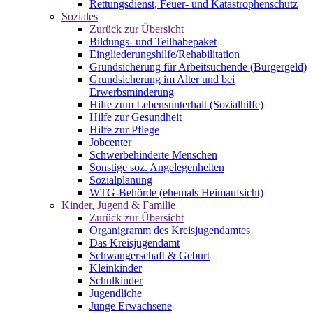
Rettungsdienst, Feuer- und Katastrophenschutz
Soziales
Zurück zur Übersicht
Bildungs- und Teilhabepaket
Eingliederungshilfe/Rehabilitation
Grundsicherung für Arbeitsuchende (Bürgergeld)
Grundsicherung im Alter und bei
Erwerbsminderung
Hilfe zum Lebensunterhalt (Sozialhilfe)
Hilfe zur Gesundheit
Hilfe zur Pflege
Jobcenter
Schwerbehinderte Menschen
Sonstige soz. Angelegenheiten
Sozialplanung
WTG-Behörde (ehemals Heimaufsicht)
Kinder, Jugend & Familie
Zurück zur Übersicht
Organigramm des Kreisjugendamtes
Das Kreisjugendamt
Schwangerschaft & Geburt
Kleinkinder
Schulkinder
Jugendliche
Junge Erwachsene