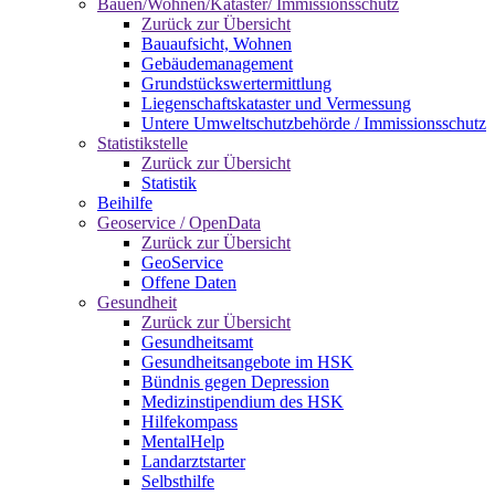
Bauen/Wohnen/Kataster/ Immissionsschutz
Zurück zur Übersicht
Bauaufsicht, Wohnen
Gebäudemanagement
Grundstückswertermittlung
Liegenschaftskataster und Vermessung
Untere Umweltschutzbehörde / Immissionsschutz
Statistikstelle
Zurück zur Übersicht
Statistik
Beihilfe
Geoservice / OpenData
Zurück zur Übersicht
GeoService
Offene Daten
Gesundheit
Zurück zur Übersicht
Gesundheitsamt
Gesundheitsangebote im HSK
Bündnis gegen Depression
Medizinstipendium des HSK
Hilfekompass
MentalHelp
Landarztstarter
Selbsthilfe