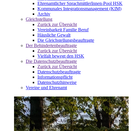
Ehrenamtlicher SprachmittlerInnen-Pool HSK
Kommunales Integrationsmanagement (KIM)
Archiv
Gleichstellung
Zurück zur Übersicht
Vereinbarkeit Familie Beruf
Häusliche Gewalt
Die Gleichstellungsbeauftragte
Der Behindertenbeauftragte
Zurück zur Übersicht
Vielfalt bewegt den HSK
Die Datenschutzbeauftragte
Zurück zur Übersicht
Datenschutzbeauftragte
Informationspflicht
Datenschutzhinweise
Vereine und Ehrenamt
Service-Portal
Im Service-Portal werden alle Anträge die Sie an den
Hochsauerlandkreis stellen können zentral vorgehalten. Die
noch vorhandenen PDF-Anträge werden nach und nach auf
intelligente Online-Anträge umgestellt.