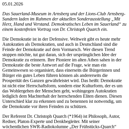
05.01.2026
Das Sauerland-Museum in Arnsberg und der Lions-Club Arnsberg-
Sundern laden im Rahmen der aktuellen Sonderausstellung „Mit
Herz, Hand und Verstand. Demokratisches Leben im Sauerland“ zu
einem kostenfreien Vortrag von Dr. Christoph Quarch ein.
Die Demokratie ist in der Defensive. Weltweit gibt es heute mehr
Autokratien als Demokratien, und auch in Deutschland sind die
Feinde der Demokratie auf dem Vormarsch. Wer diesen Trend
stoppen möchte, tut gut daran, sich der ursprünglichen Idee der
Demokratie zu erinnern. Ihre Pioniere im alten Athen sahen in der
Demokratie die beste Antwort auf die Frage, wie man ein
Gemeinwesen so organisiert, dass einerseits die Bürgerinnen und
Bürger ein gutes Leben führen können als andererseits die
Prosperität des Ganzen gewährleistet wird. Das heißt: Demokratie
ist nicht eine Herrschaftsform, sondern eine Kulturform, der es um
das Wohlergehen der Menschen geht, wohingegen Autokratien
lediglich dem Machterhalt der herrschenden Eliten dienen. Diesen
Unterschied klar zu erkennen und zu benennen ist notwendig, um
die Demokratie vor ihren Feinden zu schützen.
Der Referent Dr. Christoph Quarch (*1964) ist Philosoph, Autor,
Redner, Platon-Experte und Denkbegleiter. Mit seiner
wöchentlichen SWR-Radiokolumne „Der Frühstücks-Quarch“