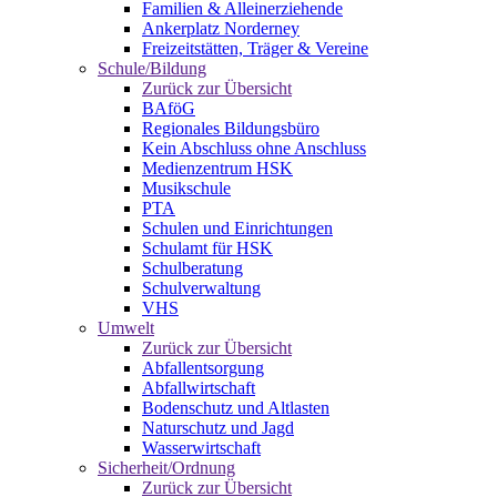
Familien & Alleinerziehende
Ankerplatz Norderney
Freizeitstätten, Träger & Vereine
Schule/Bildung
Zurück zur Übersicht
BAföG
Regionales Bildungsbüro
Kein Abschluss ohne Anschluss
Medienzentrum HSK
Musikschule
PTA
Schulen und Einrichtungen
Schulamt für HSK
Schulberatung
Schulverwaltung
VHS
Umwelt
Zurück zur Übersicht
Abfallentsorgung
Abfallwirtschaft
Bodenschutz und Altlasten
Naturschutz und Jagd
Wasserwirtschaft
Sicherheit/Ordnung
Zurück zur Übersicht