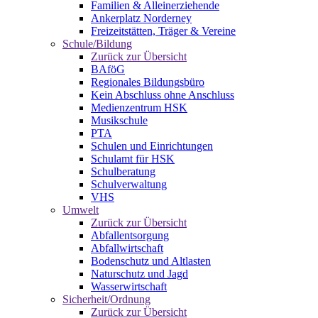
Familien & Alleinerziehende
Ankerplatz Norderney
Freizeitstätten, Träger & Vereine
Schule/Bildung
Zurück zur Übersicht
BAföG
Regionales Bildungsbüro
Kein Abschluss ohne Anschluss
Medienzentrum HSK
Musikschule
PTA
Schulen und Einrichtungen
Schulamt für HSK
Schulberatung
Schulverwaltung
VHS
Umwelt
Zurück zur Übersicht
Abfallentsorgung
Abfallwirtschaft
Bodenschutz und Altlasten
Naturschutz und Jagd
Wasserwirtschaft
Sicherheit/Ordnung
Zurück zur Übersicht