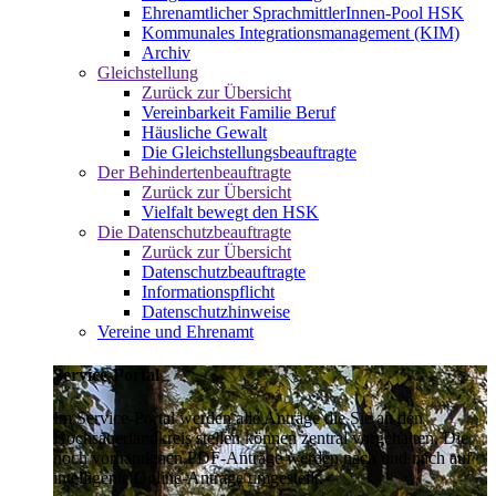
Ehrenamtlicher SprachmittlerInnen-Pool HSK
Kommunales Integrationsmanagement (KIM)
Archiv
Gleichstellung
Zurück zur Übersicht
Vereinbarkeit Familie Beruf
Häusliche Gewalt
Die Gleichstellungsbeauftragte
Der Behindertenbeauftragte
Zurück zur Übersicht
Vielfalt bewegt den HSK
Die Datenschutzbeauftragte
Zurück zur Übersicht
Datenschutzbeauftragte
Informationspflicht
Datenschutzhinweise
Vereine und Ehrenamt
Service-Portal
Im Service-Portal werden alle Anträge die Sie an den
Hochsauerlandkreis stellen können zentral vorgehalten. Die
noch vorhandenen PDF-Anträge werden nach und nach auf
intelligente Online-Anträge umgestellt.