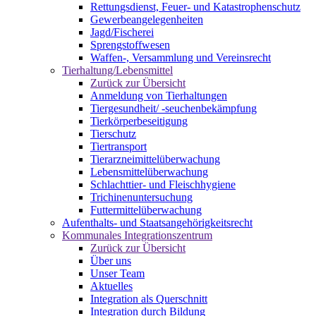
Rettungsdienst, Feuer- und Katastrophenschutz
Gewerbeangelegenheiten
Jagd/Fischerei
Sprengstoffwesen
Waffen-, Versammlung und Vereinsrecht
Tierhaltung/Lebensmittel
Zurück zur Übersicht
Anmeldung von Tierhaltungen
Tiergesundheit/ -seuchenbekämpfung
Tierkörperbeseitigung
Tierschutz
Tiertransport
Tierarzneimittelüberwachung
Lebensmittelüberwachung
Schlachttier- und Fleischhygiene
Trichinenuntersuchung
Futtermittelüberwachung
Aufenthalts- und Staatsangehörigkeitsrecht
Kommunales Integrationszentrum
Zurück zur Übersicht
Über uns
Unser Team
Aktuelles
Integration als Querschnitt
Integration durch Bildung