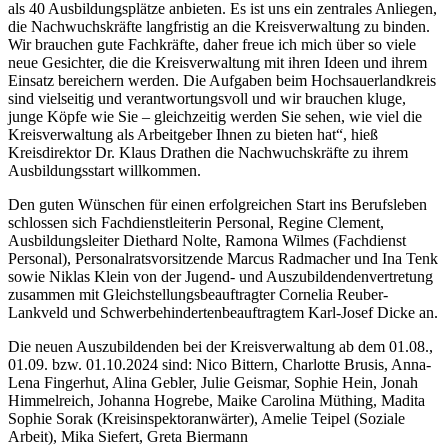
als 40 Ausbildungsplätze anbieten. Es ist uns ein zentrales Anliegen,
die Nachwuchskräfte langfristig an die Kreisverwaltung zu binden.
Wir brauchen gute Fachkräfte, daher freue ich mich über so viele
neue Gesichter, die die Kreisverwaltung mit ihren Ideen und ihrem
Einsatz bereichern werden. Die Aufgaben beim Hochsauerlandkreis
sind vielseitig und verantwortungsvoll und wir brauchen kluge,
junge Köpfe wie Sie – gleichzeitig werden Sie sehen, wie viel die
Kreisverwaltung als Arbeitgeber Ihnen zu bieten hat“, hieß
Kreisdirektor Dr. Klaus Drathen die Nachwuchskräfte zu ihrem
Ausbildungsstart willkommen.
Den guten Wünschen für einen erfolgreichen Start ins Berufsleben
schlossen sich Fachdienstleiterin Personal, Regine Clement,
Ausbildungsleiter Diethard Nolte, Ramona Wilmes (Fachdienst
Personal), Personalratsvorsitzende Marcus Radmacher und Ina Tenk
sowie Niklas Klein von der Jugend- und Auszubildendenvertretung
zusammen mit Gleichstellungsbeauftragter Cornelia Reuber-
Lankveld und Schwerbehindertenbeauftragtem Karl-Josef Dicke an.
Die neuen Auszubildenden bei der Kreisverwaltung ab dem 01.08.,
01.09. bzw. 01.10.2024 sind: Nico Bittern, Charlotte Brusis, Anna-
Lena Fingerhut, Alina Gebler, Julie Geismar, Sophie Hein, Jonah
Himmelreich, Johanna Hogrebe, Maike Carolina Müthing, Madita
Sophie Sorak (Kreisinspektoranwärter), Amelie Teipel (Soziale
Arbeit), Mika Siefert, Greta Biermann