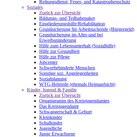
Rettungsdienst, Feuer- und Katastrophenschutz
Soziales
Zurück zur Übersicht
Bildungs- und Teilhabepaket
Eingliederungshilfe/Rehabilitation
Grundsicherung für Arbeitsuchende (Bürgergeld)
Grundsicherung im Alter und bei
Erwerbsminderung
Hilfe zum Lebensunterhalt (Sozialhilfe)
Hilfe zur Gesundheit
Hilfe zur Pflege
Jobcenter
Schwerbehinderte Menschen
Sonstige soz. Angelegenheiten
Sozialplanung
WTG-Behörde (ehemals Heimaufsicht)
Kinder, Jugend & Familie
Zurück zur Übersicht
Organigramm des Kreisjugendamtes
Das Kreisjugendamt
Schwangerschaft & Geburt
Kleinkinder
Schulkinder
Jugendliche
Junge Erwachsene