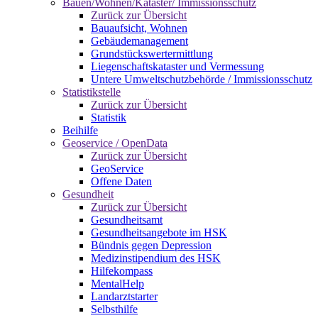
Bauen/Wohnen/Kataster/ Immissionsschutz
Zurück zur Übersicht
Bauaufsicht, Wohnen
Gebäudemanagement
Grundstückswertermittlung
Liegenschaftskataster und Vermessung
Untere Umweltschutzbehörde / Immissionsschutz
Statistikstelle
Zurück zur Übersicht
Statistik
Beihilfe
Geoservice / OpenData
Zurück zur Übersicht
GeoService
Offene Daten
Gesundheit
Zurück zur Übersicht
Gesundheitsamt
Gesundheitsangebote im HSK
Bündnis gegen Depression
Medizinstipendium des HSK
Hilfekompass
MentalHelp
Landarztstarter
Selbsthilfe