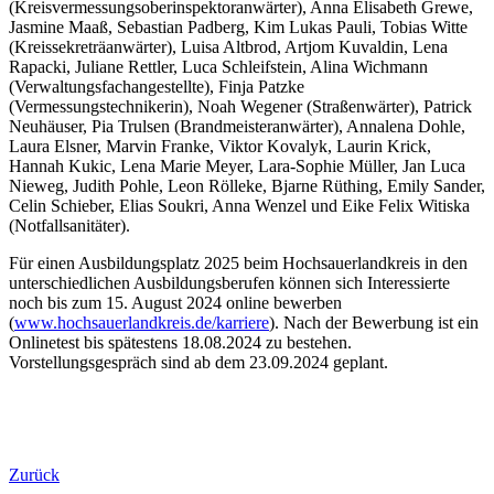
(Kreisvermessungsoberinspektoranwärter), Anna Elisabeth Grewe,
Jasmine Maaß, Sebastian Padberg, Kim Lukas Pauli, Tobias Witte
(Kreissekreträanwärter), Luisa Altbrod, Artjom Kuvaldin, Lena
Rapacki, Juliane Rettler, Luca Schleifstein, Alina Wichmann
(Verwaltungsfachangestellte), Finja Patzke
(Vermessungstechnikerin), Noah Wegener (Straßenwärter), Patrick
Neuhäuser, Pia Trulsen (Brandmeisteranwärter), Annalena Dohle,
Laura Elsner, Marvin Franke, Viktor Kovalyk, Laurin Krick,
Hannah Kukic, Lena Marie Meyer, Lara-Sophie Müller, Jan Luca
Nieweg, Judith Pohle, Leon Rölleke, Bjarne Rüthing, Emily Sander,
Celin Schieber, Elias Soukri, Anna Wenzel und Eike Felix Witiska
(Notfallsanitäter).
Für einen Ausbildungsplatz 2025 beim Hochsauerlandkreis in den
unterschiedlichen Ausbildungsberufen können sich Interessierte
noch bis zum 15. August 2024 online bewerben
(
www.hochsauerlandkreis.de/karriere
). Nach der Bewerbung ist ein
Onlinetest bis spätestens 18.08.2024 zu bestehen.
Vorstellungsgespräch sind ab dem 23.09.2024 geplant.
Zurück