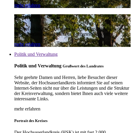
mehr erfahren
Bürgertelefon
Bei den alltäglichen Anfragen zu den Dienstleistungen des
Hochsauerlandkreises hilft das Bürgertelefon weiter.
mehr erfahren
Politik und Verwaltung
Politik und Verwaltung
Grußwort des Landrates
Sehr geehrte Damen und Herren, liebe Besucher dieser
Website, der Hochsauerlandkreis informiert Sie auf seinen
Internet-Seiten nicht nur über die Leistungen und die Struktur
der Kreisverwaltung, sondern bietet Ihnen auch viele weitere
interessante Links.
mehr erfahren
Portrait des Kreises
Der Hochsauerlandkreis (HSK) ist mit fast 2.000