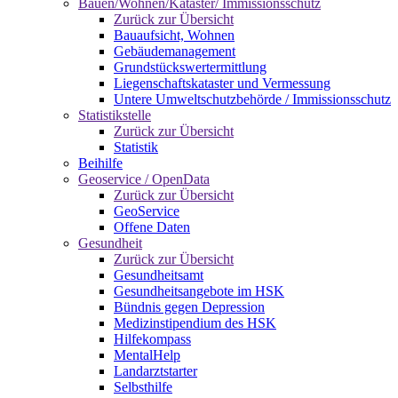
Bauen/Wohnen/Kataster/ Immissionsschutz
Zurück zur Übersicht
Bauaufsicht, Wohnen
Gebäudemanagement
Grundstückswertermittlung
Liegenschaftskataster und Vermessung
Untere Umweltschutzbehörde / Immissionsschutz
Statistikstelle
Zurück zur Übersicht
Statistik
Beihilfe
Geoservice / OpenData
Zurück zur Übersicht
GeoService
Offene Daten
Gesundheit
Zurück zur Übersicht
Gesundheitsamt
Gesundheitsangebote im HSK
Bündnis gegen Depression
Medizinstipendium des HSK
Hilfekompass
MentalHelp
Landarztstarter
Selbsthilfe