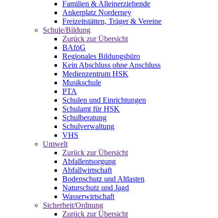
Familien & Alleinerziehende
Ankerplatz Norderney
Freizeitstätten, Träger & Vereine
Schule/Bildung
Zurück zur Übersicht
BAföG
Regionales Bildungsbüro
Kein Abschluss ohne Anschluss
Medienzentrum HSK
Musikschule
PTA
Schulen und Einrichtungen
Schulamt für HSK
Schulberatung
Schulverwaltung
VHS
Umwelt
Zurück zur Übersicht
Abfallentsorgung
Abfallwirtschaft
Bodenschutz und Altlasten
Naturschutz und Jagd
Wasserwirtschaft
Sicherheit/Ordnung
Zurück zur Übersicht