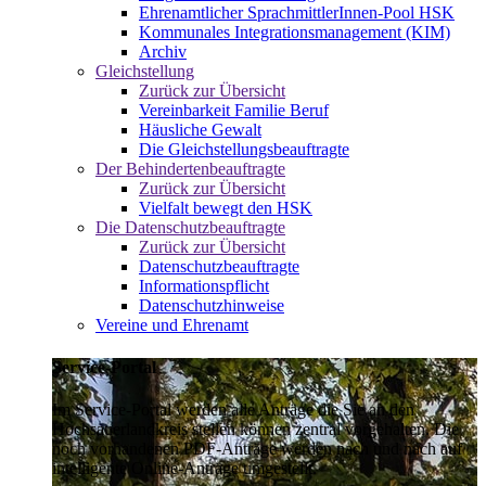
Ehrenamtlicher SprachmittlerInnen-Pool HSK
Kommunales Integrationsmanagement (KIM)
Archiv
Gleichstellung
Zurück zur Übersicht
Vereinbarkeit Familie Beruf
Häusliche Gewalt
Die Gleichstellungsbeauftragte
Der Behindertenbeauftragte
Zurück zur Übersicht
Vielfalt bewegt den HSK
Die Datenschutzbeauftragte
Zurück zur Übersicht
Datenschutzbeauftragte
Informationspflicht
Datenschutzhinweise
Vereine und Ehrenamt
Service-Portal
Im Service-Portal werden alle Anträge die Sie an den
Hochsauerlandkreis stellen können zentral vorgehalten. Die
noch vorhandenen PDF-Anträge werden nach und nach auf
intelligente Online-Anträge umgestellt.