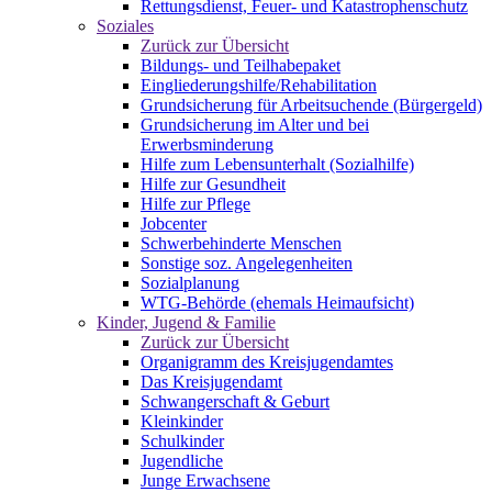
Rettungsdienst, Feuer- und Katastrophenschutz
Soziales
Zurück zur Übersicht
Bildungs- und Teilhabepaket
Eingliederungshilfe/Rehabilitation
Grundsicherung für Arbeitsuchende (Bürgergeld)
Grundsicherung im Alter und bei
Erwerbsminderung
Hilfe zum Lebensunterhalt (Sozialhilfe)
Hilfe zur Gesundheit
Hilfe zur Pflege
Jobcenter
Schwerbehinderte Menschen
Sonstige soz. Angelegenheiten
Sozialplanung
WTG-Behörde (ehemals Heimaufsicht)
Kinder, Jugend & Familie
Zurück zur Übersicht
Organigramm des Kreisjugendamtes
Das Kreisjugendamt
Schwangerschaft & Geburt
Kleinkinder
Schulkinder
Jugendliche
Junge Erwachsene