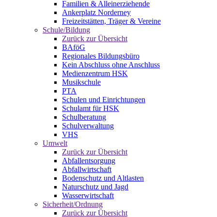
Familien & Alleinerziehende
Ankerplatz Norderney
Freizeitstätten, Träger & Vereine
Schule/Bildung
Zurück zur Übersicht
BAföG
Regionales Bildungsbüro
Kein Abschluss ohne Anschluss
Medienzentrum HSK
Musikschule
PTA
Schulen und Einrichtungen
Schulamt für HSK
Schulberatung
Schulverwaltung
VHS
Umwelt
Zurück zur Übersicht
Abfallentsorgung
Abfallwirtschaft
Bodenschutz und Altlasten
Naturschutz und Jagd
Wasserwirtschaft
Sicherheit/Ordnung
Zurück zur Übersicht