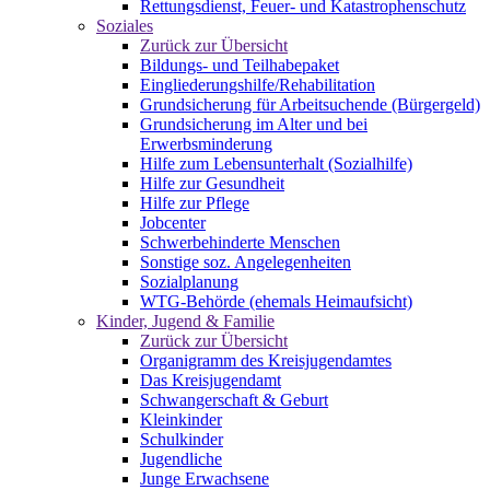
Rettungsdienst, Feuer- und Katastrophenschutz
Soziales
Zurück zur Übersicht
Bildungs- und Teilhabepaket
Eingliederungshilfe/Rehabilitation
Grundsicherung für Arbeitsuchende (Bürgergeld)
Grundsicherung im Alter und bei
Erwerbsminderung
Hilfe zum Lebensunterhalt (Sozialhilfe)
Hilfe zur Gesundheit
Hilfe zur Pflege
Jobcenter
Schwerbehinderte Menschen
Sonstige soz. Angelegenheiten
Sozialplanung
WTG-Behörde (ehemals Heimaufsicht)
Kinder, Jugend & Familie
Zurück zur Übersicht
Organigramm des Kreisjugendamtes
Das Kreisjugendamt
Schwangerschaft & Geburt
Kleinkinder
Schulkinder
Jugendliche
Junge Erwachsene