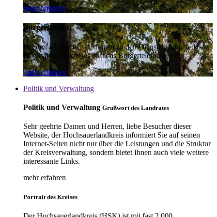
mehr erfahren
Bürgertelefon
Bei den alltäglichen Anfragen zu den Dienstleistungen des
Hochsauerlandkreises hilft das Bürgertelefon weiter.
mehr erfahren
Politik und Verwaltung
Politik und Verwaltung
Grußwort des Landrates
Sehr geehrte Damen und Herren, liebe Besucher dieser
Website, der Hochsauerlandkreis informiert Sie auf seinen
Internet-Seiten nicht nur über die Leistungen und die Struktur
der Kreisverwaltung, sondern bietet Ihnen auch viele weitere
interessante Links.
mehr erfahren
Portrait des Kreises
Der Hochsauerlandkreis (HSK) ist mit fast 2.000