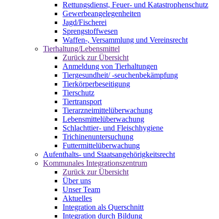
Rettungsdienst, Feuer- und Katastrophenschutz
Gewerbeangelegenheiten
Jagd/Fischerei
Sprengstoffwesen
Waffen-, Versammlung und Vereinsrecht
Tierhaltung/Lebensmittel
Zurück zur Übersicht
Anmeldung von Tierhaltungen
Tiergesundheit/ -seuchenbekämpfung
Tierkörperbeseitigung
Tierschutz
Tiertransport
Tierarzneimittelüberwachung
Lebensmittelüberwachung
Schlachttier- und Fleischhygiene
Trichinenuntersuchung
Futtermittelüberwachung
Aufenthalts- und Staatsangehörigkeitsrecht
Kommunales Integrationszentrum
Zurück zur Übersicht
Über uns
Unser Team
Aktuelles
Integration als Querschnitt
Integration durch Bildung