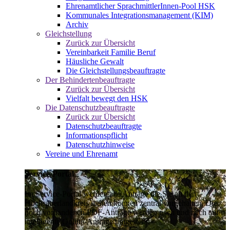
Ehrenamtlicher SprachmittlerInnen-Pool HSK
Kommunales Integrationsmanagement (KIM)
Archiv
Gleichstellung
Zurück zur Übersicht
Vereinbarkeit Familie Beruf
Häusliche Gewalt
Die Gleichstellungsbeauftragte
Der Behindertenbeauftragte
Zurück zur Übersicht
Vielfalt bewegt den HSK
Die Datenschutzbeauftragte
Zurück zur Übersicht
Datenschutzbeauftragte
Informationspflicht
Datenschutzhinweise
Vereine und Ehrenamt
Service-Portal
Im Service-Portal werden alle Anträge die Sie an den
Hochsauerlandkreis stellen können zentral vorgehalten. Die
noch vorhandenen PDF-Anträge werden nach und nach auf
intelligente Online-Anträge umgestellt.