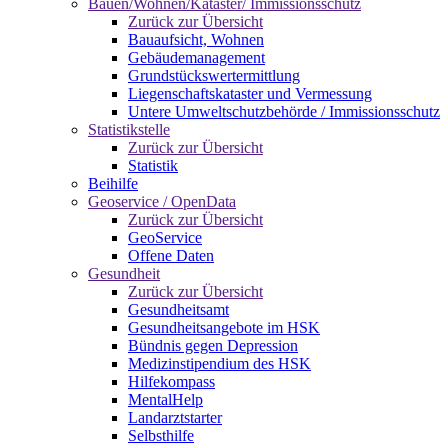
Bauen/Wohnen/Kataster/ Immissionsschutz
Zurück zur Übersicht
Bauaufsicht, Wohnen
Gebäudemanagement
Grundstückswertermittlung
Liegenschaftskataster und Vermessung
Untere Umweltschutzbehörde / Immissionsschutz
Statistikstelle
Zurück zur Übersicht
Statistik
Beihilfe
Geoservice / OpenData
Zurück zur Übersicht
GeoService
Offene Daten
Gesundheit
Zurück zur Übersicht
Gesundheitsamt
Gesundheitsangebote im HSK
Bündnis gegen Depression
Medizinstipendium des HSK
Hilfekompass
MentalHelp
Landarztstarter
Selbsthilfe