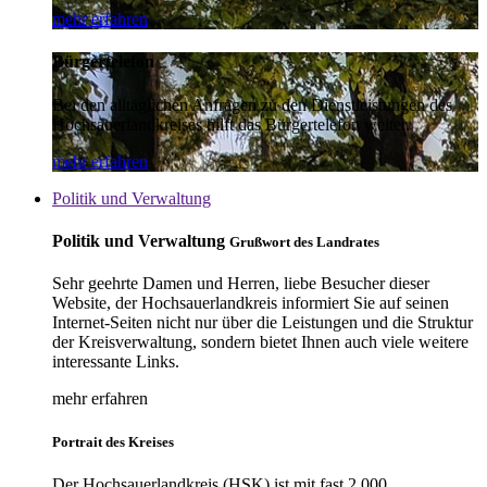
mehr erfahren
Bürgertelefon
Bei den alltäglichen Anfragen zu den Dienstleistungen des
Hochsauerlandkreises hilft das Bürgertelefon weiter.
mehr erfahren
Politik und Verwaltung
Politik und Verwaltung
Grußwort des Landrates
Sehr geehrte Damen und Herren, liebe Besucher dieser
Website, der Hochsauerlandkreis informiert Sie auf seinen
Internet-Seiten nicht nur über die Leistungen und die Struktur
der Kreisverwaltung, sondern bietet Ihnen auch viele weitere
interessante Links.
mehr erfahren
Portrait des Kreises
Der Hochsauerlandkreis (HSK) ist mit fast 2.000