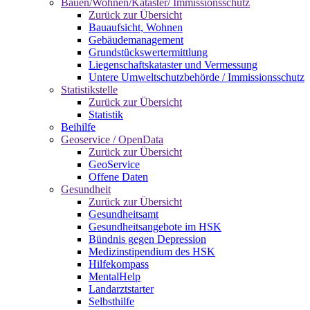
Bauen/Wohnen/Kataster/ Immissionsschutz
Zurück zur Übersicht
Bauaufsicht, Wohnen
Gebäudemanagement
Grundstückswertermittlung
Liegenschaftskataster und Vermessung
Untere Umweltschutzbehörde / Immissionsschutz
Statistikstelle
Zurück zur Übersicht
Statistik
Beihilfe
Geoservice / OpenData
Zurück zur Übersicht
GeoService
Offene Daten
Gesundheit
Zurück zur Übersicht
Gesundheitsamt
Gesundheitsangebote im HSK
Bündnis gegen Depression
Medizinstipendium des HSK
Hilfekompass
MentalHelp
Landarztstarter
Selbsthilfe