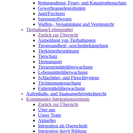
Rettungsdienst, Feuer- und Katastrophenschutz
Gewerbeangelegenheiten
Jagd/Fischerei
Sprengstoffwesen
Waffen-, Versammlung und Vereinsrecht
Tierhaltung/Lebensmittel
Zurück zur Übersicht
Anmeldung von Tierhaltungen
Tiergesundheit/ -seuchenbekämpfung
Tierkörperbeseitigung
Tierschutz
Tiertransport
Tierarzneimittelüberwachung
Lebensmittelüberwachung
Schlachttier- und Fleischhygiene
Trichinenuntersuchung
Futtermittelüberwachung
Aufenthalts- und Staatsangehörigkeitsrecht
Kommunales Integrationszentrum
Zurück zur Übersicht
Über uns
Unser Team
Aktuelles
Integration als Querschnitt
Integration durch Bildung