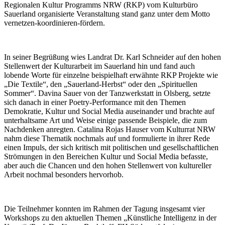
Regionalen Kultur Programms NRW (RKP) vom Kulturbüro
Sauerland organisierte Veranstaltung stand ganz unter dem Motto
vernetzen-koordinieren-fördern.
In seiner Begrüßung wies Landrat Dr. Karl Schneider auf den hohen
Stellenwert der Kulturarbeit im Sauerland hin und fand auch
lobende Worte für einzelne beispielhaft erwähnte RKP Projekte wie
„Die Textile“, den „Sauerland-Herbst“ oder den „Spirituellen
Sommer“. Davina Sauer von der Tanzwerkstatt in Olsberg, setzte
sich danach in einer Poetry-Performance mit den Themen
Demokratie, Kultur und Social Media auseinander und brachte auf
unterhaltsame Art und Weise einige passende Beispiele, die zum
Nachdenken anregten. Catalina Rojas Hauser vom Kulturrat NRW
nahm diese Thematik nochmals auf und formulierte in ihrer Rede
einen Impuls, der sich kritisch mit politischen und gesellschaftlichen
Strömungen in den Bereichen Kultur und Social Media befasste,
aber auch die Chancen und den hohen Stellenwert von kultureller
Arbeit nochmal besonders hervorhob.
Die Teilnehmer konnten im Rahmen der Tagung insgesamt vier
Workshops zu den aktuellen Themen „Künstliche Intelligenz in der