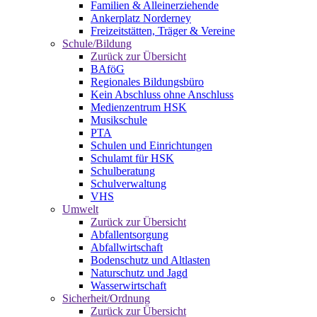
Familien & Alleinerziehende
Ankerplatz Norderney
Freizeitstätten, Träger & Vereine
Schule/Bildung
Zurück zur Übersicht
BAföG
Regionales Bildungsbüro
Kein Abschluss ohne Anschluss
Medienzentrum HSK
Musikschule
PTA
Schulen und Einrichtungen
Schulamt für HSK
Schulberatung
Schulverwaltung
VHS
Umwelt
Zurück zur Übersicht
Abfallentsorgung
Abfallwirtschaft
Bodenschutz und Altlasten
Naturschutz und Jagd
Wasserwirtschaft
Sicherheit/Ordnung
Zurück zur Übersicht