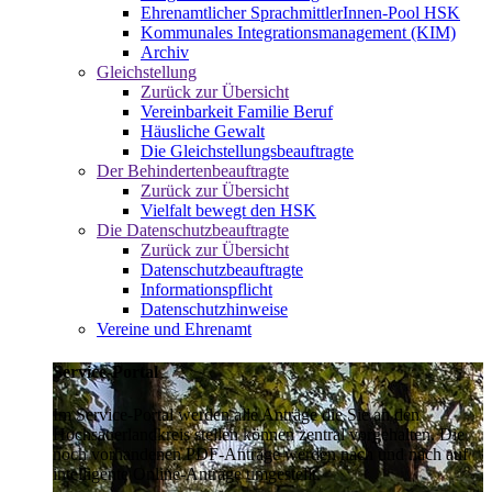
Ehrenamtlicher SprachmittlerInnen-Pool HSK
Kommunales Integrationsmanagement (KIM)
Archiv
Gleichstellung
Zurück zur Übersicht
Vereinbarkeit Familie Beruf
Häusliche Gewalt
Die Gleichstellungsbeauftragte
Der Behindertenbeauftragte
Zurück zur Übersicht
Vielfalt bewegt den HSK
Die Datenschutzbeauftragte
Zurück zur Übersicht
Datenschutzbeauftragte
Informationspflicht
Datenschutzhinweise
Vereine und Ehrenamt
Service-Portal
Im Service-Portal werden alle Anträge die Sie an den
Hochsauerlandkreis stellen können zentral vorgehalten. Die
noch vorhandenen PDF-Anträge werden nach und nach auf
intelligente Online-Anträge umgestellt.