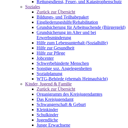
Rettungsdienst, Feuer- und Katastrophenschutz
Soziales
Zurück zur Übersicht
Bildungs- und Teilhabepaket
Eingliederungshilfe/Rehabilitation
Grundsicherung für Arbeitsuchende (Bürgergeld)
Grundsicherung im Alter und bei
Erwerbsminderung
Hilfe zum Lebensunterhalt (Sozialhilfe)
Hilfe zur Gesundheit
Hilfe zur Pflege
Jobcenter
Schwerbehinderte Menschen
Sonstige soz. Angelegenheiten
Sozialplanung
WTG-Behörde (ehemals Heimaufsicht)
Kinder, Jugend & Familie
Zurück zur Übersicht
Organigramm des Kreisjugendamtes
Das Kreisjugendamt
Schwangerschaft & Geburt
Kleinkinder
Schulkinder
Jugendliche
Junge Erwachsene