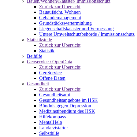
Bauen/Wohnen/Kataster/ Immissionsschutz
Zurück zur Übersicht
Bauaufsicht, Wohnen
Gebäudemanagement
Grundstückswertermittlung
Liegenschaftskataster und Vermessung
Untere Umweltschutzbehörde / Immissionsschutz
Statistikstelle
Zurück zur Übersicht
Statistik
Beihilfe
Geoservice / OpenData
Zurück zur Übersicht
GeoService
Offene Daten
Gesundheit
Zurück zur Übersicht
Gesundheitsamt
Gesundheitsangebote im HSK
Bündnis gegen Depression
Medizinstipendium des HSK
Hilfekompass
MentalHelp
Landarztstarter
Selbsthilfe