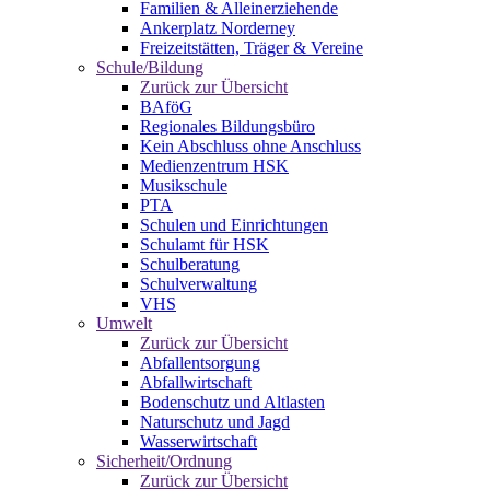
Familien & Alleinerziehende
Ankerplatz Norderney
Freizeitstätten, Träger & Vereine
Schule/Bildung
Zurück zur Übersicht
BAföG
Regionales Bildungsbüro
Kein Abschluss ohne Anschluss
Medienzentrum HSK
Musikschule
PTA
Schulen und Einrichtungen
Schulamt für HSK
Schulberatung
Schulverwaltung
VHS
Umwelt
Zurück zur Übersicht
Abfallentsorgung
Abfallwirtschaft
Bodenschutz und Altlasten
Naturschutz und Jagd
Wasserwirtschaft
Sicherheit/Ordnung
Zurück zur Übersicht