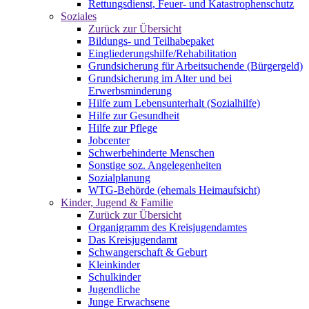
Rettungsdienst, Feuer- und Katastrophenschutz
Soziales
Zurück zur Übersicht
Bildungs- und Teilhabepaket
Eingliederungshilfe/Rehabilitation
Grundsicherung für Arbeitsuchende (Bürgergeld)
Grundsicherung im Alter und bei
Erwerbsminderung
Hilfe zum Lebensunterhalt (Sozialhilfe)
Hilfe zur Gesundheit
Hilfe zur Pflege
Jobcenter
Schwerbehinderte Menschen
Sonstige soz. Angelegenheiten
Sozialplanung
WTG-Behörde (ehemals Heimaufsicht)
Kinder, Jugend & Familie
Zurück zur Übersicht
Organigramm des Kreisjugendamtes
Das Kreisjugendamt
Schwangerschaft & Geburt
Kleinkinder
Schulkinder
Jugendliche
Junge Erwachsene