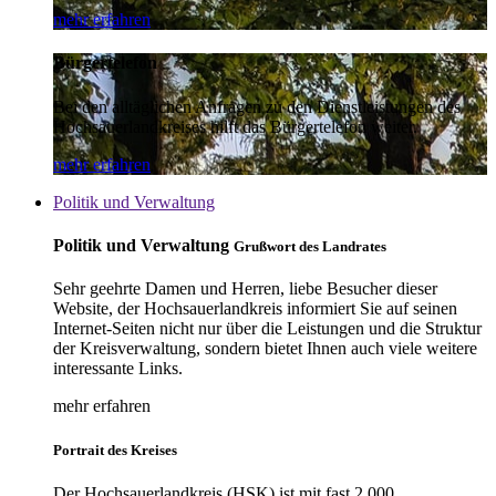
mehr erfahren
Bürgertelefon
Bei den alltäglichen Anfragen zu den Dienstleistungen des
Hochsauerlandkreises hilft das Bürgertelefon weiter.
mehr erfahren
Politik und Verwaltung
Politik und Verwaltung
Grußwort des Landrates
Sehr geehrte Damen und Herren, liebe Besucher dieser
Website, der Hochsauerlandkreis informiert Sie auf seinen
Internet-Seiten nicht nur über die Leistungen und die Struktur
der Kreisverwaltung, sondern bietet Ihnen auch viele weitere
interessante Links.
mehr erfahren
Portrait des Kreises
Der Hochsauerlandkreis (HSK) ist mit fast 2.000