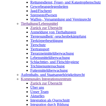
Rettungsdienst, Feuer- und Katastrophenschutz
Gewerbeangelegenheiten
Jagd/Fischerei
Sprengstoffwesen
Waffen-, Versammlung und Vereinsrecht
Tierhaltung/Lebensmittel
Zurück zur Übersicht
Anmeldung von Tierhaltungen
Tiergesundheit/ -seuchenbekämpfung
Tierkörperbeseitigung
Tierschutz
Tiertransport
Tierarzneimittelüberwachung
Lebensmittelüberwachung
Schlachttier- und Fleischhygiene
Trichinenuntersuchung
Futtermittelüberwachung
Aufenthalts- und Staatsangehörigkeitsrecht
Kommunales Integrationszentrum
Zurück zur Übersicht
Über uns
Unser Team
Aktuelles
Integration als Querschnitt
Integration durch Bildung