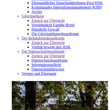
Ehrenamtlicher SprachmittlerInnen-Pool HSK
Kommunales Integrationsmanagement (KIM)
Archiv
Gleichstellung
Zurück zur Übersicht
Vereinbarkeit Familie Beruf
Häusliche Gewalt
Die Gleichstellungsbeauftragte
Der Behindertenbeauftragte
Zurück zur Übersicht
Vielfalt bewegt den HSK
Die Datenschutzbeauftragte
Zurück zur Übersicht
Datenschutzbeauftragte
Informationspflicht
Datenschutzhinweise
Vereine und Ehrenamt
Service-Portal
Im Service-Portal werden alle Anträge die Sie an den
Hochsauerlandkreis stellen können zentral vorgehalten. Die
noch vorhandenen PDF-Anträge werden nach und nach auf
intelligente Online-Anträge umgestellt.