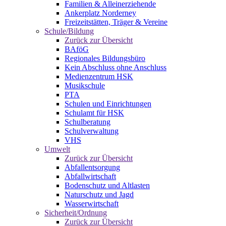
Familien & Alleinerziehende
Ankerplatz Norderney
Freizeitstätten, Träger & Vereine
Schule/Bildung
Zurück zur Übersicht
BAföG
Regionales Bildungsbüro
Kein Abschluss ohne Anschluss
Medienzentrum HSK
Musikschule
PTA
Schulen und Einrichtungen
Schulamt für HSK
Schulberatung
Schulverwaltung
VHS
Umwelt
Zurück zur Übersicht
Abfallentsorgung
Abfallwirtschaft
Bodenschutz und Altlasten
Naturschutz und Jagd
Wasserwirtschaft
Sicherheit/Ordnung
Zurück zur Übersicht