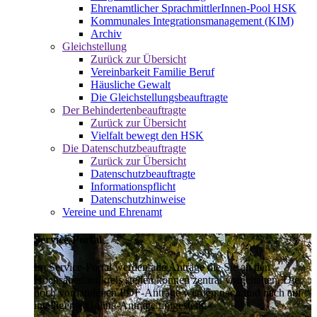
Ehrenamtlicher SprachmittlerInnen-Pool HSK
Kommunales Integrationsmanagement (KIM)
Archiv
Gleichstellung
Zurück zur Übersicht
Vereinbarkeit Familie Beruf
Häusliche Gewalt
Die Gleichstellungsbeauftragte
Der Behindertenbeauftragte
Zurück zur Übersicht
Vielfalt bewegt den HSK
Die Datenschutzbeauftragte
Zurück zur Übersicht
Datenschutzbeauftragte
Informationspflicht
Datenschutzhinweise
Vereine und Ehrenamt
Service-Portal
Im Service-Portal werden alle Anträge die Sie an den
Hochsauerlandkreis stellen können zentral vorgehalten. Die
noch vorhandenen PDF-Anträge werden nach und nach auf
intelligente Online-Anträge umgestellt.