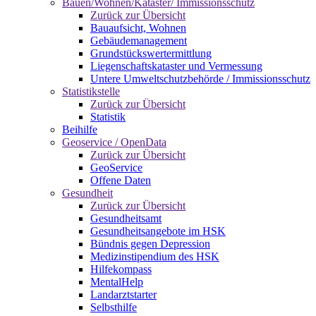
Bauen/Wohnen/Kataster/ Immissionsschutz
Zurück zur Übersicht
Bauaufsicht, Wohnen
Gebäudemanagement
Grundstückswertermittlung
Liegenschaftskataster und Vermessung
Untere Umweltschutzbehörde / Immissionsschutz
Statistikstelle
Zurück zur Übersicht
Statistik
Beihilfe
Geoservice / OpenData
Zurück zur Übersicht
GeoService
Offene Daten
Gesundheit
Zurück zur Übersicht
Gesundheitsamt
Gesundheitsangebote im HSK
Bündnis gegen Depression
Medizinstipendium des HSK
Hilfekompass
MentalHelp
Landarztstarter
Selbsthilfe