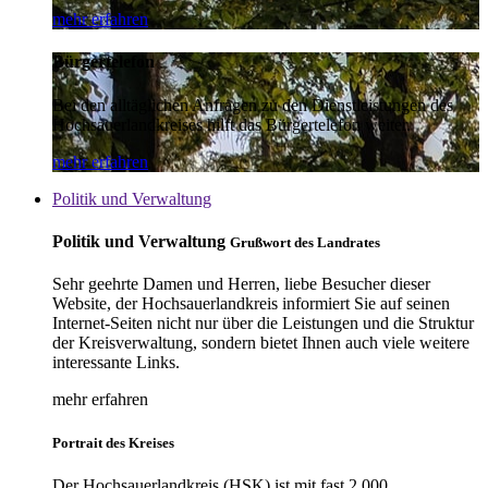
mehr erfahren
Bürgertelefon
Bei den alltäglichen Anfragen zu den Dienstleistungen des
Hochsauerlandkreises hilft das Bürgertelefon weiter.
mehr erfahren
Politik und Verwaltung
Politik und Verwaltung
Grußwort des Landrates
Sehr geehrte Damen und Herren, liebe Besucher dieser
Website, der Hochsauerlandkreis informiert Sie auf seinen
Internet-Seiten nicht nur über die Leistungen und die Struktur
der Kreisverwaltung, sondern bietet Ihnen auch viele weitere
interessante Links.
mehr erfahren
Portrait des Kreises
Der Hochsauerlandkreis (HSK) ist mit fast 2.000