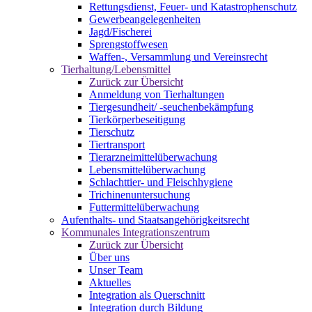
Rettungsdienst, Feuer- und Katastrophenschutz
Gewerbeangelegenheiten
Jagd/Fischerei
Sprengstoffwesen
Waffen-, Versammlung und Vereinsrecht
Tierhaltung/Lebensmittel
Zurück zur Übersicht
Anmeldung von Tierhaltungen
Tiergesundheit/ -seuchenbekämpfung
Tierkörperbeseitigung
Tierschutz
Tiertransport
Tierarzneimittelüberwachung
Lebensmittelüberwachung
Schlachttier- und Fleischhygiene
Trichinenuntersuchung
Futtermittelüberwachung
Aufenthalts- und Staatsangehörigkeitsrecht
Kommunales Integrationszentrum
Zurück zur Übersicht
Über uns
Unser Team
Aktuelles
Integration als Querschnitt
Integration durch Bildung