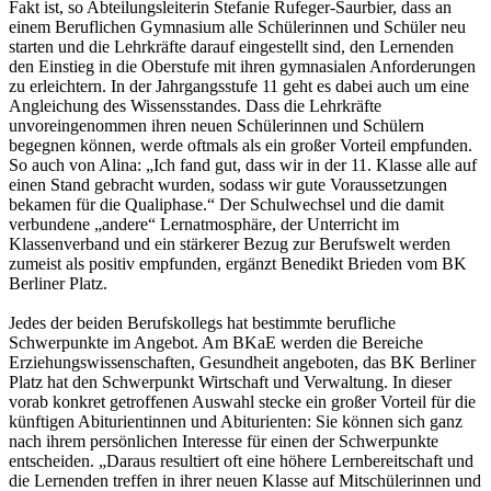
Fakt ist, so Abteilungsleiterin Stefanie Rufeger-Saurbier, dass an
einem Beruflichen Gymnasium alle Schülerinnen und Schüler neu
starten und die Lehrkräfte darauf eingestellt sind, den Lernenden
den Einstieg in die Oberstufe mit ihren gymnasialen Anforderungen
zu erleichtern. In der Jahrgangsstufe 11 geht es dabei auch um eine
Angleichung des Wissensstandes. Dass die Lehrkräfte
unvoreingenommen ihren neuen Schülerinnen und Schülern
begegnen können, werde oftmals als ein großer Vorteil empfunden.
So auch von Alina: „Ich fand gut, dass wir in der 11. Klasse alle auf
einen Stand gebracht wurden, sodass wir gute Voraussetzungen
bekamen für die Qualiphase.“ Der Schulwechsel und die damit
verbundene „andere“ Lernatmosphäre, der Unterricht im
Klassenverband und ein stärkerer Bezug zur Berufswelt werden
zumeist als positiv empfunden, ergänzt Benedikt Brieden vom BK
Berliner Platz.
Jedes der beiden Berufskollegs hat bestimmte berufliche
Schwerpunkte im Angebot. Am BKaE werden die Bereiche
Erziehungswissenschaften, Gesundheit angeboten, das BK Berliner
Platz hat den Schwerpunkt Wirtschaft und Verwaltung. In dieser
vorab konkret getroffenen Auswahl stecke ein großer Vorteil für die
künftigen Abiturientinnen und Abiturienten: Sie können sich ganz
nach ihrem persönlichen Interesse für einen der Schwerpunkte
entscheiden. „Daraus resultiert oft eine höhere Lernbereitschaft und
die Lernenden treffen in ihrer neuen Klasse auf Mitschülerinnen und