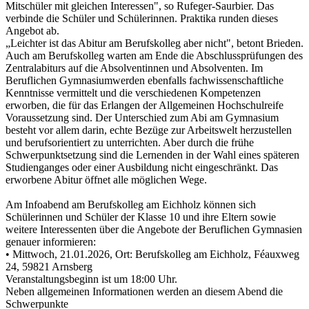
Mitschüler mit gleichen Interessen", so Rufeger-Saurbier. Das
verbinde die Schüler und Schülerinnen. Praktika runden dieses
Angebot ab.
„Leichter ist das Abitur am Berufskolleg aber nicht", betont Brieden.
Auch am Berufskolleg warten am Ende die Abschlussprüfungen des
Zentralabiturs auf die Absolventinnen und Absolventen. Im
Beruflichen Gymnasiumwerden ebenfalls fachwissenschaftliche
Kenntnisse vermittelt und die verschiedenen Kompetenzen
erworben, die für das Erlangen der Allgemeinen Hochschulreife
Voraussetzung sind. Der Unterschied zum Abi am Gymnasium
besteht vor allem darin, echte Bezüge zur Arbeitswelt herzustellen
und berufsorientiert zu unterrichten. Aber durch die frühe
Schwerpunktsetzung sind die Lernenden in der Wahl eines späteren
Studienganges oder einer Ausbildung nicht eingeschränkt. Das
erworbene Abitur öffnet alle möglichen Wege.
Am Infoabend am Berufskolleg am Eichholz können sich
Schülerinnen und Schüler der Klasse 10 und ihre Eltern sowie
weitere Interessenten über die Angebote der Beruflichen Gymnasien
genauer informieren:
• Mittwoch, 21.01.2026, Ort: Berufskolleg am Eichholz, Féauxweg
24, 59821 Arnsberg
Veranstaltungsbeginn ist um 18:00 Uhr.
Neben allgemeinen Informationen werden an diesem Abend die
Schwerpunkte