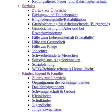
Rettungsdienst, Feuer- und Katastrophenschutz
Soziales
Zurück zur Übersicht
Bildungs- und Teilhabepaket
Eingliederungshilfe/Rehabilitation
Grundsicherung für Arbeitsuchende (Bürgergeld)
Grundsicherung im Alter und bei
Erwerbsminderung
Hilfe zum Lebensunterhalt (Sozialhilfe)
Hilfe zur Gesundheit
Hilfe zur Pflege
Jobcenter
Schwerbehinderte Menschen
Sonstige soz. Angelegenheiten
Sozialplanung
WTG-Behörde (ehemals Heimaufsicht)
Kinder, Jugend & Familie
Zurück zur Übersicht
Organigramm des Kreisjugendamtes
Das Kreisjugendamt
Schwangerschaft & Geburt
Kleinkinder
Schulkinder
Jugendliche
Junge Erwachsene