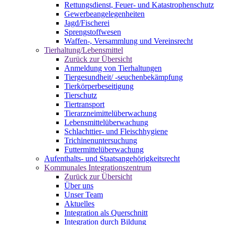
Rettungsdienst, Feuer- und Katastrophenschutz
Gewerbeangelegenheiten
Jagd/Fischerei
Sprengstoffwesen
Waffen-, Versammlung und Vereinsrecht
Tierhaltung/Lebensmittel
Zurück zur Übersicht
Anmeldung von Tierhaltungen
Tiergesundheit/ -seuchenbekämpfung
Tierkörperbeseitigung
Tierschutz
Tiertransport
Tierarzneimittelüberwachung
Lebensmittelüberwachung
Schlachttier- und Fleischhygiene
Trichinenuntersuchung
Futtermittelüberwachung
Aufenthalts- und Staatsangehörigkeitsrecht
Kommunales Integrationszentrum
Zurück zur Übersicht
Über uns
Unser Team
Aktuelles
Integration als Querschnitt
Integration durch Bildung