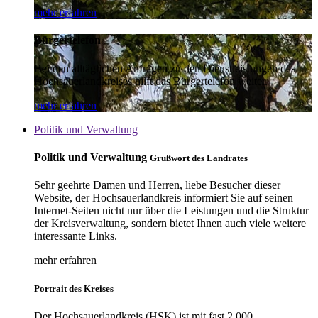
mehr erfahren
Bürgertelefon
Bei den alltäglichen Anfragen zu den Dienstleistungen des
Hochsauerlandkreises hilft das Bürgertelefon weiter.
mehr erfahren
Politik und Verwaltung
Politik und Verwaltung
Grußwort des Landrates
Sehr geehrte Damen und Herren, liebe Besucher dieser
Website, der Hochsauerlandkreis informiert Sie auf seinen
Internet-Seiten nicht nur über die Leistungen und die Struktur
der Kreisverwaltung, sondern bietet Ihnen auch viele weitere
interessante Links.
mehr erfahren
Portrait des Kreises
Der Hochsauerlandkreis (HSK) ist mit fast 2.000