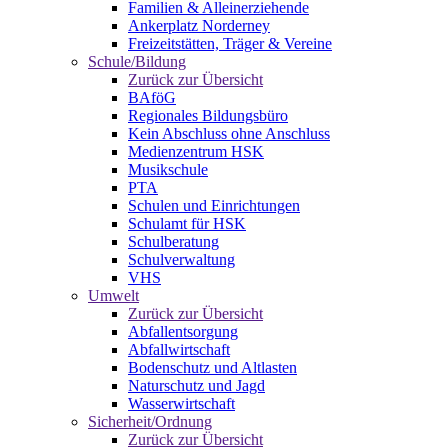
Familien & Alleinerziehende
Ankerplatz Norderney
Freizeitstätten, Träger & Vereine
Schule/Bildung
Zurück zur Übersicht
BAföG
Regionales Bildungsbüro
Kein Abschluss ohne Anschluss
Medienzentrum HSK
Musikschule
PTA
Schulen und Einrichtungen
Schulamt für HSK
Schulberatung
Schulverwaltung
VHS
Umwelt
Zurück zur Übersicht
Abfallentsorgung
Abfallwirtschaft
Bodenschutz und Altlasten
Naturschutz und Jagd
Wasserwirtschaft
Sicherheit/Ordnung
Zurück zur Übersicht