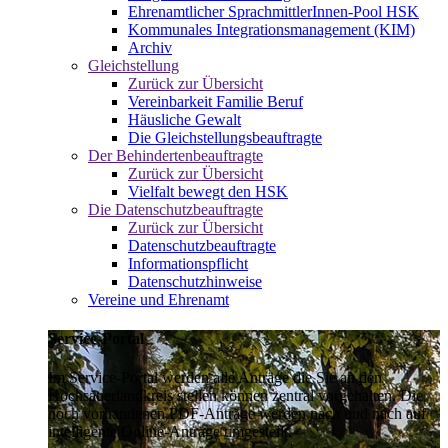
Ehrenamtlicher SprachmittlerInnen-Pool HSK
Kommunales Integrationsmanagement (KIM)
Archiv
Gleichstellung
Zurück zur Übersicht
Vereinbarkeit Familie Beruf
Häusliche Gewalt
Die Gleichstellungsbeauftragte
Der Behindertenbeauftragte
Zurück zur Übersicht
Vielfalt bewegt den HSK
Die Datenschutzbeauftragte
Zurück zur Übersicht
Datenschutzbeauftragte
Informationspflicht
Datenschutzhinweise
Vereine und Ehrenamt
Service-Portal
Im Service-Portal werden alle Anträge die Sie an den
Hochsauerlandkreis stellen können zentral vorgehalten. Die
noch vorhandenen PDF-Anträge werden nach und nach auf
intelligente Online-Anträge umgestellt.