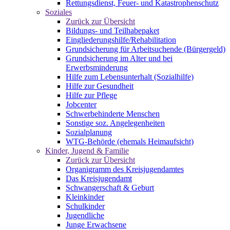
Rettungsdienst, Feuer- und Katastrophenschutz
Soziales
Zurück zur Übersicht
Bildungs- und Teilhabepaket
Eingliederungshilfe/Rehabilitation
Grundsicherung für Arbeitsuchende (Bürgergeld)
Grundsicherung im Alter und bei
Erwerbsminderung
Hilfe zum Lebensunterhalt (Sozialhilfe)
Hilfe zur Gesundheit
Hilfe zur Pflege
Jobcenter
Schwerbehinderte Menschen
Sonstige soz. Angelegenheiten
Sozialplanung
WTG-Behörde (ehemals Heimaufsicht)
Kinder, Jugend & Familie
Zurück zur Übersicht
Organigramm des Kreisjugendamtes
Das Kreisjugendamt
Schwangerschaft & Geburt
Kleinkinder
Schulkinder
Jugendliche
Junge Erwachsene