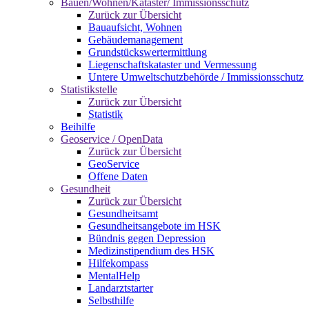
Bauen/Wohnen/Kataster/ Immissionsschutz
Zurück zur Übersicht
Bauaufsicht, Wohnen
Gebäudemanagement
Grundstückswertermittlung
Liegenschaftskataster und Vermessung
Untere Umweltschutzbehörde / Immissionsschutz
Statistikstelle
Zurück zur Übersicht
Statistik
Beihilfe
Geoservice / OpenData
Zurück zur Übersicht
GeoService
Offene Daten
Gesundheit
Zurück zur Übersicht
Gesundheitsamt
Gesundheitsangebote im HSK
Bündnis gegen Depression
Medizinstipendium des HSK
Hilfekompass
MentalHelp
Landarztstarter
Selbsthilfe