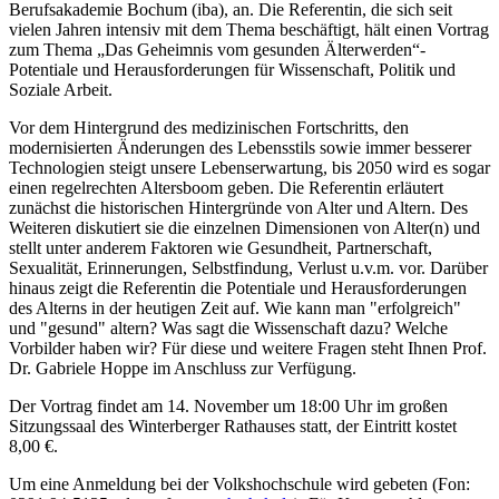
Berufsakademie Bochum (iba), an. Die Referentin, die sich seit
vielen Jahren intensiv mit dem Thema beschäftigt, hält einen Vortrag
zum Thema „Das Geheimnis vom gesunden Älterwerden“-
Potentiale und Herausforderungen für Wissenschaft, Politik und
Soziale Arbeit.
Vor dem Hintergrund des medizinischen Fortschritts, den
modernisierten Änderungen des Lebensstils sowie immer besserer
Technologien steigt unsere Lebenserwartung, bis 2050 wird es sogar
einen regelrechten Altersboom geben. Die Referentin erläutert
zunächst die historischen Hintergründe von Alter und Altern. Des
Weiteren diskutiert sie die einzelnen Dimensionen von Alter(n) und
stellt unter anderem Faktoren wie Gesundheit, Partnerschaft,
Sexualität, Erinnerungen, Selbstfindung, Verlust u.v.m. vor. Darüber
hinaus zeigt die Referentin die Potentiale und Herausforderungen
des Alterns in der heutigen Zeit auf. Wie kann man "erfolgreich"
und "gesund" altern? Was sagt die Wissenschaft dazu? Welche
Vorbilder haben wir? Für diese und weitere Fragen steht Ihnen Prof.
Dr. Gabriele Hoppe im Anschluss zur Verfügung.
Der Vortrag findet am 14. November um 18:00 Uhr im großen
Sitzungssaal des Winterberger Rathauses statt, der Eintritt kostet
8,00 €.
Um eine Anmeldung bei der Volkshochschule wird gebeten (Fon: