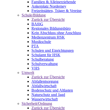
Familien & Alleinerziehende
Ankerplatz Norderney
Freizeitstätten, Träger & Vereine
Schule/Bildung
Zurück zur Übersicht
BAföG
Regionales Bildungsbüro
Kein Abschluss ohne Anschluss
Medienzentrum HSK
Musikschule
PTA
Schulen und Einrichtungen
Schulamt für HSK
Schulberatung
Schulverwaltung
VHS
Umwelt
Zurück zur Übersicht
Abfallentsorgung
Abfallwirtschaft
Bodenschutz und Altlasten
Naturschutz und Jagd
Wasserwirtschaft
Sicherheit/Ordnung
Zurück zur Übersicht