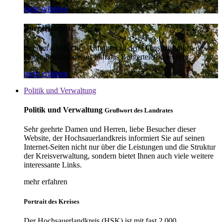
mehr erfahren
Bürgertelefon
Bei den alltäglichen Anfragen zu den Dienstleistungen des
Hochsauerlandkreises hilft das Bürgertelefon weiter.
mehr erfahren
Politik und Verwaltung
Politik und Verwaltung
Grußwort des Landrates
Sehr geehrte Damen und Herren, liebe Besucher dieser
Website, der Hochsauerlandkreis informiert Sie auf seinen
Internet-Seiten nicht nur über die Leistungen und die Struktur
der Kreisverwaltung, sondern bietet Ihnen auch viele weitere
interessante Links.
mehr erfahren
Portrait des Kreises
Der Hochsauerlandkreis (HSK) ist mit fast 2.000