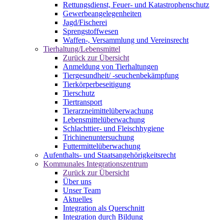
Rettungsdienst, Feuer- und Katastrophenschutz
Gewerbeangelegenheiten
Jagd/Fischerei
Sprengstoffwesen
Waffen-, Versammlung und Vereinsrecht
Tierhaltung/Lebensmittel
Zurück zur Übersicht
Anmeldung von Tierhaltungen
Tiergesundheit/ -seuchenbekämpfung
Tierkörperbeseitigung
Tierschutz
Tiertransport
Tierarzneimittelüberwachung
Lebensmittelüberwachung
Schlachttier- und Fleischhygiene
Trichinenuntersuchung
Futtermittelüberwachung
Aufenthalts- und Staatsangehörigkeitsrecht
Kommunales Integrationszentrum
Zurück zur Übersicht
Über uns
Unser Team
Aktuelles
Integration als Querschnitt
Integration durch Bildung