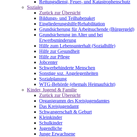
Rettungsdienst, Feuer- und Katastrophenschutz
Soziales
Zurück zur Übersicht
Bildungs- und Teilhabepaket
Eingliederungshilfe/Rehabilitation
Grundsicherung für Arbeitsuchende (Bürgergeld)
Grundsicherung im Alter und bei
Erwerbsminderung
Hilfe zum Lebensunterhalt (Sozialhilfe)
Hilfe zur Gesundheit
Hilfe zur Pflege
Jobcenter
Schwerbehinderte Menschen
Sonstige soz. Angelegenheiten
Sozialplanung
WTG-Behörde (ehemals Heimaufsicht)
Kinder, Jugend & Familie
Zurück zur Übersicht
Organigramm des Kreisjugendamtes
Das Kreisjugendamt
Schwangerschaft & Geburt
Kleinkinder
Schulkinder
Jugendliche
Junge Erwachsene