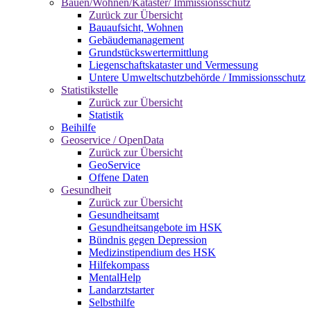
Bauen/Wohnen/Kataster/ Immissionsschutz
Zurück zur Übersicht
Bauaufsicht, Wohnen
Gebäudemanagement
Grundstückswertermittlung
Liegenschaftskataster und Vermessung
Untere Umweltschutzbehörde / Immissionsschutz
Statistikstelle
Zurück zur Übersicht
Statistik
Beihilfe
Geoservice / OpenData
Zurück zur Übersicht
GeoService
Offene Daten
Gesundheit
Zurück zur Übersicht
Gesundheitsamt
Gesundheitsangebote im HSK
Bündnis gegen Depression
Medizinstipendium des HSK
Hilfekompass
MentalHelp
Landarztstarter
Selbsthilfe