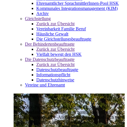
Ehrenamtlicher SprachmittlerInnen-Pool HSK
Kommunales Integrationsmanagement (KIM)
Archiv
Gleichstellung
Zurück zur Übersicht
Vereinbarkeit Familie Beruf
Häusliche Gewalt
Die Gleichstellungsbeauftragte
Der Behindertenbeauftragte
Zurück zur Übersicht
Vielfalt bewegt den HSK
Die Datenschutzbeauftragte
Zurück zur Übersicht
Datenschutzbeauftragte
Informationspflicht
Datenschutzhinweise
Vereine und Ehrenamt
Service-Portal
Im Service-Portal werden alle Anträge die Sie an den
Hochsauerlandkreis stellen können zentral vorgehalten. Die
noch vorhandenen PDF-Anträge werden nach und nach auf
intelligente Online-Anträge umgestellt.