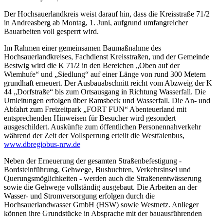
Der Hochsauerlandkreis weist darauf hin, dass die Kreisstraße 71/2
in Andreasberg ab Montag, 1. Juni, aufgrund umfangreicher
Bauarbeiten voll gesperrt wird.
Im Rahmen einer gemeinsamen Baumaßnahme des
Hochsauerlandkreises, Fachdienst Kreisstraßen, und der Gemeinde
Bestwig wird die K 71/2 in den Bereichen „Oben auf der
Wiemhufe“ und „Siedlung“ auf einer Länge von rund 300 Metern
grundhaft erneuert. Der Ausbauabschnitt reicht vom Abzweig der K
44 „Dorfstraße“ bis zum Ortsausgang in Richtung Wasserfall. Die
Umleitungen erfolgen über Ramsbeck und Wasserfall. Die An- und
Abfahrt zum Freizeitpark „FORT FUN“ Abenteuerland mit
entsprechenden Hinweisen für Besucher wird gesondert
ausgeschildert. Auskünfte zum öffentlichen Personennahverkehr
während der Zeit der Vollsperrung erteilt die Westfalenbus,
www.dbregiobus-nrw.de
Neben der Erneuerung der gesamten Straßenbefestigung -
Bordsteinführung, Gehwege, Busbuchten, Verkehrsinsel und
Querungsmöglichkeiten - werden auch die Straßenentwässerung
sowie die Gehwege vollständig ausgebaut. Die Arbeiten an der
Wasser- und Stromversorgung erfolgen durch die
Hochsauerlandwasser GmbH (HSW) sowie Westnetz. Anlieger
können ihre Grundstücke in Absprache mit der bauausführenden