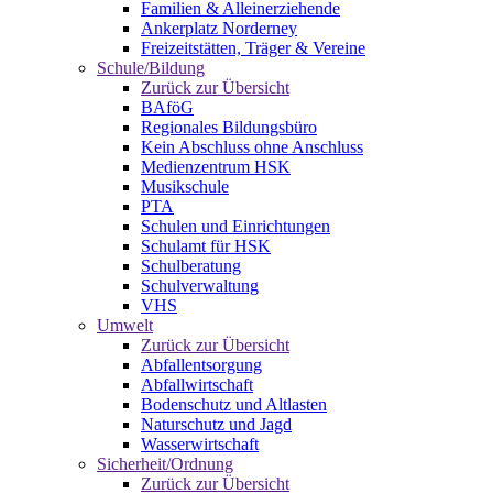
Familien & Alleinerziehende
Ankerplatz Norderney
Freizeitstätten, Träger & Vereine
Schule/Bildung
Zurück zur Übersicht
BAföG
Regionales Bildungsbüro
Kein Abschluss ohne Anschluss
Medienzentrum HSK
Musikschule
PTA
Schulen und Einrichtungen
Schulamt für HSK
Schulberatung
Schulverwaltung
VHS
Umwelt
Zurück zur Übersicht
Abfallentsorgung
Abfallwirtschaft
Bodenschutz und Altlasten
Naturschutz und Jagd
Wasserwirtschaft
Sicherheit/Ordnung
Zurück zur Übersicht