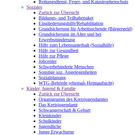
Rettungsdienst, Feuer- und Katastrophenschutz
Soziales
Zurück zur Übersicht
Bildungs- und Teilhabepaket
Eingliederungshilfe/Rehabilitation
Grundsicherung für Arbeitsuchende (Bürgergeld)
Grundsicherung im Alter und bei
Erwerbsminderung
Hilfe zum Lebensunterhalt (Sozialhilfe)
Hilfe zur Gesundheit
Hilfe zur Pflege
Jobcenter
Schwerbehinderte Menschen
Sonstige soz. Angelegenheiten
Sozialplanung
WTG-Behörde (ehemals Heimaufsicht)
Kinder, Jugend & Familie
Zurück zur Übersicht
Organigramm des Kreisjugendamtes
Das Kreisjugendamt
Schwangerschaft & Geburt
Kleinkinder
Schulkinder
Jugendliche
Junge Erwachsene