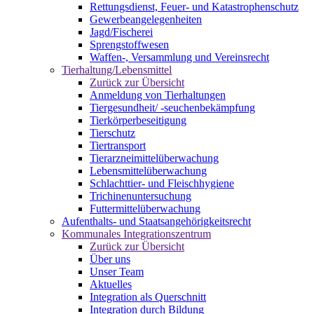
Rettungsdienst, Feuer- und Katastrophenschutz
Gewerbeangelegenheiten
Jagd/Fischerei
Sprengstoffwesen
Waffen-, Versammlung und Vereinsrecht
Tierhaltung/Lebensmittel
Zurück zur Übersicht
Anmeldung von Tierhaltungen
Tiergesundheit/ -seuchenbekämpfung
Tierkörperbeseitigung
Tierschutz
Tiertransport
Tierarzneimittelüberwachung
Lebensmittelüberwachung
Schlachttier- und Fleischhygiene
Trichinenuntersuchung
Futtermittelüberwachung
Aufenthalts- und Staatsangehörigkeitsrecht
Kommunales Integrationszentrum
Zurück zur Übersicht
Über uns
Unser Team
Aktuelles
Integration als Querschnitt
Integration durch Bildung