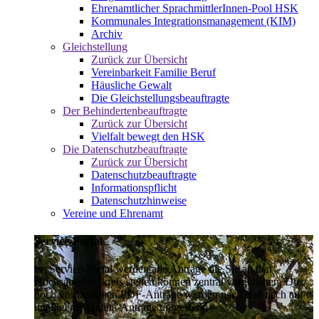
Ehrenamtlicher SprachmittlerInnen-Pool HSK
Kommunales Integrationsmanagement (KIM)
Archiv
Gleichstellung
Zurück zur Übersicht
Vereinbarkeit Familie Beruf
Häusliche Gewalt
Die Gleichstellungsbeauftragte
Der Behindertenbeauftragte
Zurück zur Übersicht
Vielfalt bewegt den HSK
Die Datenschutzbeauftragte
Zurück zur Übersicht
Datenschutzbeauftragte
Informationspflicht
Datenschutzhinweise
Vereine und Ehrenamt
Service-Portal
Im Service-Portal werden alle Anträge die Sie an den
Hochsauerlandkreis stellen können zentral vorgehalten. Die
noch vorhandenen PDF-Anträge werden nach und nach auf
intelligente Online-Anträge umgestellt.