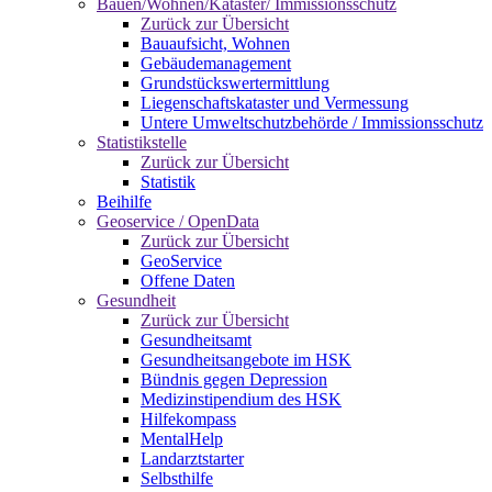
Bauen/Wohnen/Kataster/ Immissionsschutz
Zurück zur Übersicht
Bauaufsicht, Wohnen
Gebäudemanagement
Grundstückswertermittlung
Liegenschaftskataster und Vermessung
Untere Umweltschutzbehörde / Immissionsschutz
Statistikstelle
Zurück zur Übersicht
Statistik
Beihilfe
Geoservice / OpenData
Zurück zur Übersicht
GeoService
Offene Daten
Gesundheit
Zurück zur Übersicht
Gesundheitsamt
Gesundheitsangebote im HSK
Bündnis gegen Depression
Medizinstipendium des HSK
Hilfekompass
MentalHelp
Landarztstarter
Selbsthilfe