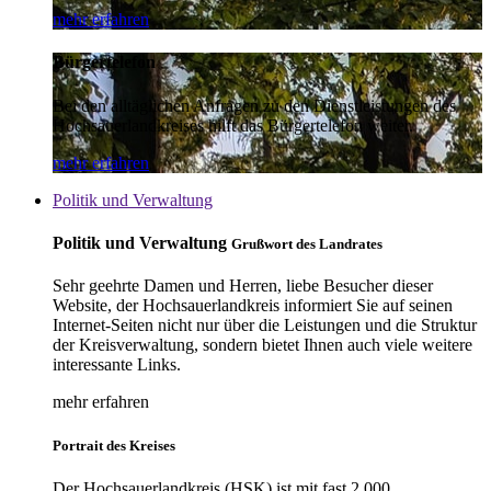
mehr erfahren
Bürgertelefon
Bei den alltäglichen Anfragen zu den Dienstleistungen des
Hochsauerlandkreises hilft das Bürgertelefon weiter.
mehr erfahren
Politik und Verwaltung
Politik und Verwaltung
Grußwort des Landrates
Sehr geehrte Damen und Herren, liebe Besucher dieser
Website, der Hochsauerlandkreis informiert Sie auf seinen
Internet-Seiten nicht nur über die Leistungen und die Struktur
der Kreisverwaltung, sondern bietet Ihnen auch viele weitere
interessante Links.
mehr erfahren
Portrait des Kreises
Der Hochsauerlandkreis (HSK) ist mit fast 2.000