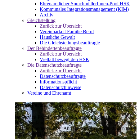
Ehrenamtlicher SprachmittlerInnen-Pool HSK
Kommunales Integrationsmanagement (KIM)
Archiv
Gleichstellung
Zurück zur Übersicht
Vereinbarkeit Familie Beruf
Häusliche Gewalt
Die Gleichstellungsbeauftragte
Der Behindertenbeauftragte
Zurück zur Übersicht
Vielfalt bewegt den HSK
Die Datenschutzbeauftragte
Zurück zur Übersicht
Datenschutzbeauftragte
Informationspflicht
Datenschutzhinweise
Vereine und Ehrenamt
Service-Portal
Im Service-Portal werden alle Anträge die Sie an den
Hochsauerlandkreis stellen können zentral vorgehalten. Die
noch vorhandenen PDF-Anträge werden nach und nach auf
intelligente Online-Anträge umgestellt.