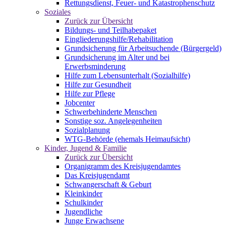
Rettungsdienst, Feuer- und Katastrophenschutz
Soziales
Zurück zur Übersicht
Bildungs- und Teilhabepaket
Eingliederungshilfe/Rehabilitation
Grundsicherung für Arbeitsuchende (Bürgergeld)
Grundsicherung im Alter und bei
Erwerbsminderung
Hilfe zum Lebensunterhalt (Sozialhilfe)
Hilfe zur Gesundheit
Hilfe zur Pflege
Jobcenter
Schwerbehinderte Menschen
Sonstige soz. Angelegenheiten
Sozialplanung
WTG-Behörde (ehemals Heimaufsicht)
Kinder, Jugend & Familie
Zurück zur Übersicht
Organigramm des Kreisjugendamtes
Das Kreisjugendamt
Schwangerschaft & Geburt
Kleinkinder
Schulkinder
Jugendliche
Junge Erwachsene