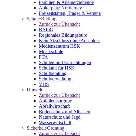
Familien & Alleinerziehende
Ankerplatz Norderney
Freizeitstätten, Träger & Vereine
Schule/Bildung
Zurück zur Übersicht
BAföG
Regionales Bildungsbüro
Kein Abschluss ohne Anschluss
Medienzentrum HSK
Musikschule
PTA
Schulen und Einrichtungen
Schulamt für HSK
Schulberatung
Schulverwaltung
VHS
Umwelt
Zurück zur Übersicht
Abfallentsorgung
Abfallwirtschaft
Bodenschutz und Altlasten
Naturschutz und Jagd
Wasserwirtschaft
Sicherheit/Ordnung
Zurück zur Übersicht