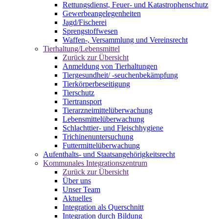
Rettungsdienst, Feuer- und Katastrophenschutz
Gewerbeangelegenheiten
Jagd/Fischerei
Sprengstoffwesen
Waffen-, Versammlung und Vereinsrecht
Tierhaltung/Lebensmittel
Zurück zur Übersicht
Anmeldung von Tierhaltungen
Tiergesundheit/ -seuchenbekämpfung
Tierkörperbeseitigung
Tierschutz
Tiertransport
Tierarzneimittelüberwachung
Lebensmittelüberwachung
Schlachttier- und Fleischhygiene
Trichinenuntersuchung
Futtermittelüberwachung
Aufenthalts- und Staatsangehörigkeitsrecht
Kommunales Integrationszentrum
Zurück zur Übersicht
Über uns
Unser Team
Aktuelles
Integration als Querschnitt
Integration durch Bildung