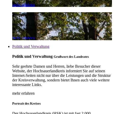
mehr erfahren
Bürgertelefon
Bei den alltäglichen Anfragen zu den Dienstleistungen des
Hochsauerlandkreises hilft das Bürgertelefon weiter.
mehr erfahren
Politik und Verwaltung
Politik und Verwaltung
Grußwort des Landrates
Sehr geehrte Damen und Herren, liebe Besucher dieser
Website, der Hochsauerlandkreis informiert Sie auf seinen
Internet-Seiten nicht nur über die Leistungen und die Struktur
der Kreisverwaltung, sondern bietet Ihnen auch viele weitere
interessante Links.
mehr erfahren
Portrait des Kreises
Der Hochsauerlandkreis (HSK) ist mit fast 2.000