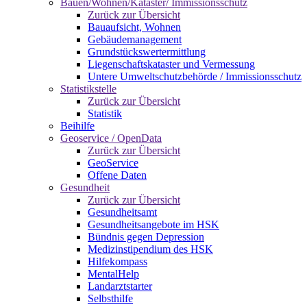
Bauen/Wohnen/Kataster/ Immissionsschutz
Zurück zur Übersicht
Bauaufsicht, Wohnen
Gebäudemanagement
Grundstückswertermittlung
Liegenschaftskataster und Vermessung
Untere Umweltschutzbehörde / Immissionsschutz
Statistikstelle
Zurück zur Übersicht
Statistik
Beihilfe
Geoservice / OpenData
Zurück zur Übersicht
GeoService
Offene Daten
Gesundheit
Zurück zur Übersicht
Gesundheitsamt
Gesundheitsangebote im HSK
Bündnis gegen Depression
Medizinstipendium des HSK
Hilfekompass
MentalHelp
Landarztstarter
Selbsthilfe