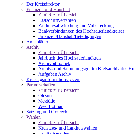
Der Kreisdirektor
Finanzen und Haushalt
Zurück zur Übersicht
Lastschriftverfahren
Zahlungsabwicklung und Vollstreckung
Bankverbindungen des Hochsauerlandkreises
Finanzen/Haushalt/Beteiligungen
Amtsblätter
Archiv
Zurück zur Übersicht
Jahrbuch des Hochsauerlandkreis
Archivbibliothek
Archiv- und Sammlungsgut im Kreisarchiv des Ho
Aufgaben Archiv
Kreistagsinformationssystem
Partnerschaften
Zurück zur Übersicht
Olesno
Megiddo
West Lothian
Satzung und Ortsrecht
Wahlen
Zurück zur Übersicht
Kreistags- und Landratswahlen
Landtagswahlen