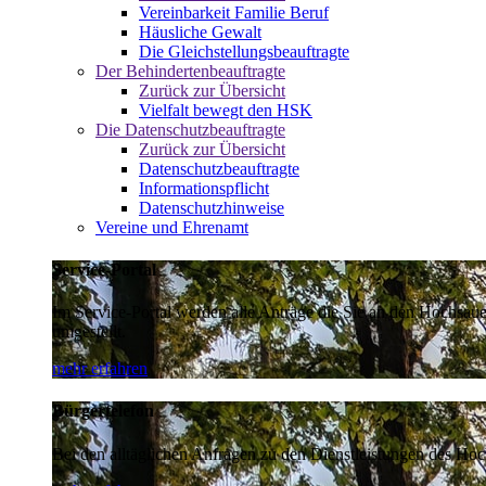
Vereinbarkeit Familie Beruf
Häusliche Gewalt
Die Gleichstellungsbeauftragte
Der Behindertenbeauftragte
Zurück zur Übersicht
Vielfalt bewegt den HSK
Die Datenschutzbeauftragte
Zurück zur Übersicht
Datenschutzbeauftragte
Informationspflicht
Datenschutzhinweise
Vereine und Ehrenamt
Service-Portal
Im Service-Portal werden alle Anträge die Sie an den Hochsau
umgestellt.
mehr erfahren
Bürgertelefon
Bei den alltäglichen Anfragen zu den Dienstleistungen des Hoch