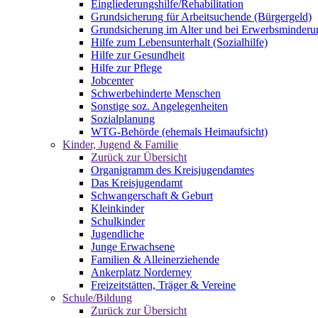
Eingliederungshilfe/Rehabilitation
Grundsicherung für Arbeitsuchende (Bürgergeld)
Grundsicherung im Alter und bei Erwerbsminderu
Hilfe zum Lebensunterhalt (Sozialhilfe)
Hilfe zur Gesundheit
Hilfe zur Pflege
Jobcenter
Schwerbehinderte Menschen
Sonstige soz. Angelegenheiten
Sozialplanung
WTG-Behörde (ehemals Heimaufsicht)
Kinder, Jugend & Familie
Zurück zur Übersicht
Organigramm des Kreisjugendamtes
Das Kreisjugendamt
Schwangerschaft & Geburt
Kleinkinder
Schulkinder
Jugendliche
Junge Erwachsene
Familien & Alleinerziehende
Ankerplatz Norderney
Freizeitstätten, Träger & Vereine
Schule/Bildung
Zurück zur Übersicht