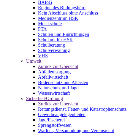
BAföG
Regionales Bildungsbüro
Kein Abschluss ohne Anschluss
Medienzentrum HSK
Musikschule
PTA
Schulen und Einrichtungen
Schulamt für HSK
Schulberatung
Schulverwaltung
VHS
Umwelt
Zurück zur Übersicht
Abfallentsorgung
Abfallwirtschaft
Bodenschutz und Altlasten
Naturschutz und Jagd
Wasserwirtschaft
Sicherheit/Ordnung
Zurück zur Übersicht
Rettungsdienst, Feuer- und Katastrophenschutz
Gewerbeangelegenheiten
Jagd/Fischerei
Sprengstoffwesen
Waffen-, Versammlung und Vereinsrecht