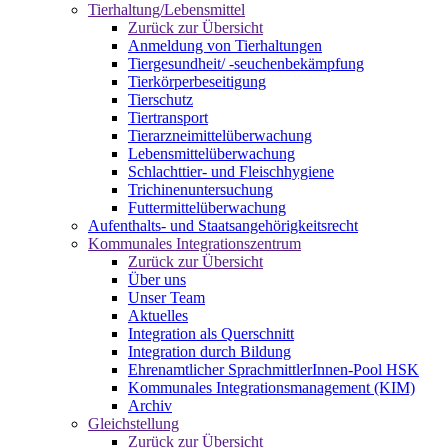
Tierhaltung/Lebensmittel
Zurück zur Übersicht
Anmeldung von Tierhaltungen
Tiergesundheit/ -seuchenbekämpfung
Tierkörperbeseitigung
Tierschutz
Tiertransport
Tierarzneimittelüberwachung
Lebensmittelüberwachung
Schlachttier- und Fleischhygiene
Trichinenuntersuchung
Futtermittelüberwachung
Aufenthalts- und Staatsangehörigkeitsrecht
Kommunales Integrationszentrum
Zurück zur Übersicht
Über uns
Unser Team
Aktuelles
Integration als Querschnitt
Integration durch Bildung
Ehrenamtlicher SprachmittlerInnen-Pool HSK
Kommunales Integrationsmanagement (KIM)
Archiv
Gleichstellung
Zurück zur Übersicht