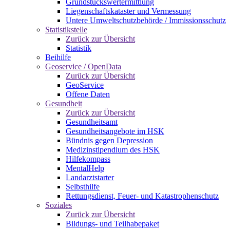
Grundstückswertermittlung
Liegenschaftskataster und Vermessung
Untere Umweltschutzbehörde / Immissionsschutz
Statistikstelle
Zurück zur Übersicht
Statistik
Beihilfe
Geoservice / OpenData
Zurück zur Übersicht
GeoService
Offene Daten
Gesundheit
Zurück zur Übersicht
Gesundheitsamt
Gesundheitsangebote im HSK
Bündnis gegen Depression
Medizinstipendium des HSK
Hilfekompass
MentalHelp
Landarztstarter
Selbsthilfe
Rettungsdienst, Feuer- und Katastrophenschutz
Soziales
Zurück zur Übersicht
Bildungs- und Teilhabepaket