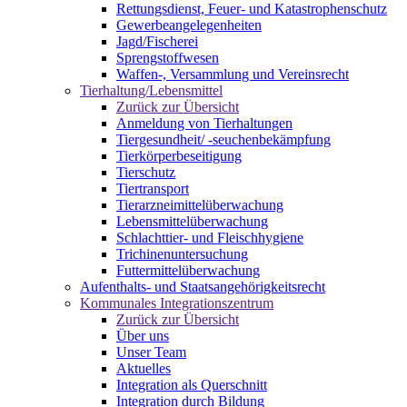
Rettungsdienst, Feuer- und Katastrophenschutz
Gewerbeangelegenheiten
Jagd/Fischerei
Sprengstoffwesen
Waffen-, Versammlung und Vereinsrecht
Tierhaltung/Lebensmittel
Zurück zur Übersicht
Anmeldung von Tierhaltungen
Tiergesundheit/ -seuchenbekämpfung
Tierkörperbeseitigung
Tierschutz
Tiertransport
Tierarzneimittelüberwachung
Lebensmittelüberwachung
Schlachttier- und Fleischhygiene
Trichinenuntersuchung
Futtermittelüberwachung
Aufenthalts- und Staatsangehörigkeitsrecht
Kommunales Integrationszentrum
Zurück zur Übersicht
Über uns
Unser Team
Aktuelles
Integration als Querschnitt
Integration durch Bildung