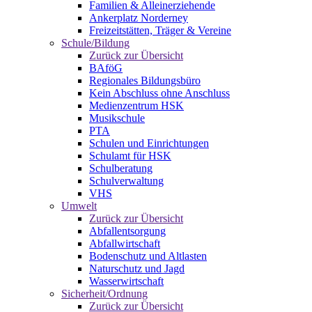
Familien & Alleinerziehende
Ankerplatz Norderney
Freizeitstätten, Träger & Vereine
Schule/Bildung
Zurück zur Übersicht
BAföG
Regionales Bildungsbüro
Kein Abschluss ohne Anschluss
Medienzentrum HSK
Musikschule
PTA
Schulen und Einrichtungen
Schulamt für HSK
Schulberatung
Schulverwaltung
VHS
Umwelt
Zurück zur Übersicht
Abfallentsorgung
Abfallwirtschaft
Bodenschutz und Altlasten
Naturschutz und Jagd
Wasserwirtschaft
Sicherheit/Ordnung
Zurück zur Übersicht