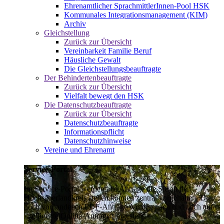
Ehrenamtlicher SprachmittlerInnen-Pool HSK
Kommunales Integrationsmanagement (KIM)
Archiv
Gleichstellung
Zurück zur Übersicht
Vereinbarkeit Familie Beruf
Häusliche Gewalt
Die Gleichstellungsbeauftragte
Der Behindertenbeauftragte
Zurück zur Übersicht
Vielfalt bewegt den HSK
Die Datenschutzbeauftragte
Zurück zur Übersicht
Datenschutzbeauftragte
Informationspflicht
Datenschutzhinweise
Vereine und Ehrenamt
Service-Portal
Im Service-Portal werden alle Anträge die Sie an den
Hochsauerlandkreis stellen können zentral vorgehalten. Die
noch vorhandenen PDF-Anträge werden nach und nach auf
intelligente Online-Anträge umgestellt.