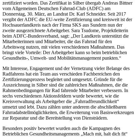
zertifiziert worden. Das Zertifikat in Silber übergab Andreas Bittner
vom Allgemeinen Deutschen Fahrrad-Club (ADFC) am
Donnerstag, 30. März, an Landrat Dr. Karl Schneider. Seit 2017
vergibt der ADFC die EU-weite Zertifizierung und kreisweit ist der
Hochsauerlandkreis nach der Firma SKS aus Sundern nun der
zweite ausgezeichnete Arbeitgeber. Sara Tsudome, Projektleiterin
beim ADFC-Bundesverband, sagt: „Der Landkreis unterstützt die
Mitarbeiterinnen und Mitarbeiter, die das Fahrrad für den
Arbeitsweg nutzen, mit vielen verschiedenen Maßnahmen. Das
bringt viele Vorteile: Der Arbeitgeber kann so beim betrieblichen
Gesundheits-, Umwelt- und Mobilitätsmanagement punkten.“
Mit Interesse, Engagement und der Vernetzung vieler Belange des
Radfahrens hat ein Team aus verschieden Fachbereichen den
Zertifizierungsprozess begleitet und umgesetzt. Gründe für die
Auszeichnung in Silber sind die zahlreichen Maßnahmen, die die
Rahmenbedingungen für Rad fahrende Mitarbeiter verbessern. In
sechs verschiedenen Aktionsfeldern wurde bewertet, wie die
Kreisverwaltung als Arbeitgeber die „Fahrradfreundlichkeit“
umsetzt und lebt. Dazu zählen unter anderem die abschließbaren
Fahrradabstellmöglichkeiten, die Erweiterung von Basiswerkzeugen
zur Reparatur und die Bereitstellung von Diensträdern.
Besonders positiv bewertet wurden auch die Kampagnen des
Betrieblichen Gesundheitsmanagements „Mach mit, halt dich fit“