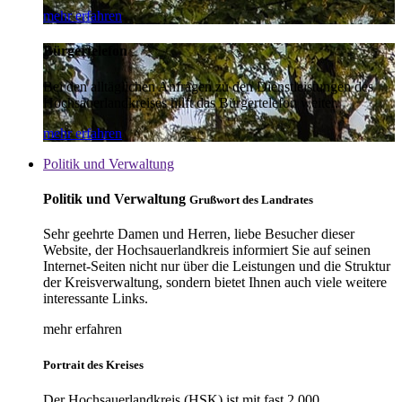
mehr erfahren
Bürgertelefon
Bei den alltäglichen Anfragen zu den Dienstleistungen des
Hochsauerlandkreises hilft das Bürgertelefon weiter.
mehr erfahren
Politik und Verwaltung
Politik und Verwaltung
Grußwort des Landrates
Sehr geehrte Damen und Herren, liebe Besucher dieser
Website, der Hochsauerlandkreis informiert Sie auf seinen
Internet-Seiten nicht nur über die Leistungen und die Struktur
der Kreisverwaltung, sondern bietet Ihnen auch viele weitere
interessante Links.
mehr erfahren
Portrait des Kreises
Der Hochsauerlandkreis (HSK) ist mit fast 2.000