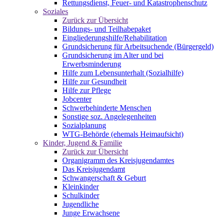
Rettungsdienst, Feuer- und Katastrophenschutz
Soziales
Zurück zur Übersicht
Bildungs- und Teilhabepaket
Eingliederungshilfe/Rehabilitation
Grundsicherung für Arbeitsuchende (Bürgergeld)
Grundsicherung im Alter und bei
Erwerbsminderung
Hilfe zum Lebensunterhalt (Sozialhilfe)
Hilfe zur Gesundheit
Hilfe zur Pflege
Jobcenter
Schwerbehinderte Menschen
Sonstige soz. Angelegenheiten
Sozialplanung
WTG-Behörde (ehemals Heimaufsicht)
Kinder, Jugend & Familie
Zurück zur Übersicht
Organigramm des Kreisjugendamtes
Das Kreisjugendamt
Schwangerschaft & Geburt
Kleinkinder
Schulkinder
Jugendliche
Junge Erwachsene