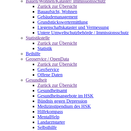
Bauen/Wohnen/Kataster/ Immissionsschutz
Zurück zur Übersicht
Bauaufsicht, Wohnen
Gebäudemanagement
Grundstückswertermittlung
Liegenschaftskataster und Vermessung
Untere Umweltschutzbehörde / Immissionsschutz
Statistikstelle
Zurück zur Übersicht
Statistik
Beihilfe
Geoservice / OpenData
Zurück zur Übersicht
GeoService
Offene Daten
Gesundheit
Zurück zur Übersicht
Gesundheitsamt
Gesundheitsangebote im HSK
Bündnis gegen Depression
Medizinstipendium des HSK
Hilfekompass
MentalHelp
Landarztstarter
Selbsthilfe